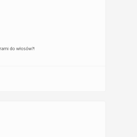
ltrami do włosów?!
utygodniowych wakacjach na Krecie?