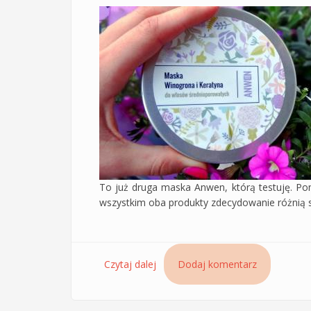
To już druga maska Anwen, którą testuję. Pom
wszystkim oba produkty zdecydowanie różnią si
Czytaj dalej
wpis Maska Anwen do włosów śre
Dodaj komentarz