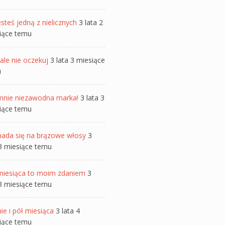
steś jedną z nielicznych
3 lata 2
iące temu
ale nie oczekuj
3 lata 3 miesiące
u
mnie niezawodna marka!
3 lata 3
iące temu
nada się na brązowe włosy
3
 3 miesiące temu
miesiąca to moim zdaniem
3
 3 miesiące temu
ie i pół miesiąca
3 lata 4
iące temu