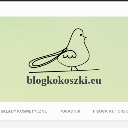
blogkokoszki.eu
SKŁADY KOSMETYCZNE
PORADNIK
PRAWA AUTORSK