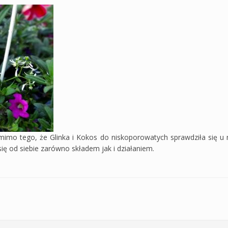
imo tego, że Glinka i Kokos do niskoporowatych sprawdziła się u mn
ę od siebie zarówno składem jak i działaniem.
dnioporowatych Winogrona i Keratyna