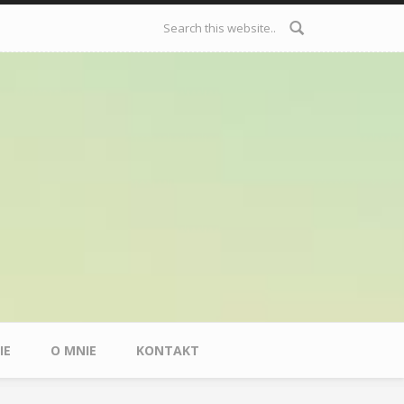
Formularz
wyszukiwania
IE
O MNIE
KONTAKT