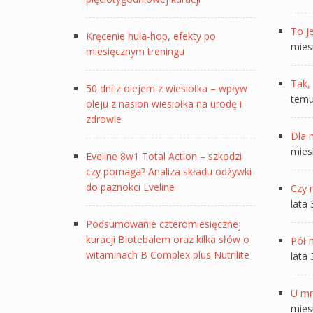
To je
Kręcenie hula-hop, efekty po
mies
miesięcznym treningu
Tak, 
50 dni z olejem z wiesiołka – wpływ
tem
oleju z nasion wiesiołka na urodę i
zdrowie
Dla 
mies
Eveline 8w1 Total Action – szkodzi
czy pomaga? Analiza składu odżywki
do paznokci Eveline
Czy 
lata
Podsumowanie czteromiesięcznej
kuracji Biotebalem oraz kilka słów o
Pół 
witaminach B Complex plus Nutrilite
lata
U mn
mies