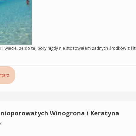
ji i wiecie, że do tej pory nigdy nie stosowałam żadnych środków z fi
 włosów z filtrami UV – Jak mgiełka od Anwen sprawdziła się na dw
tarz
nioporowatych Winogrona i Keratyna
7