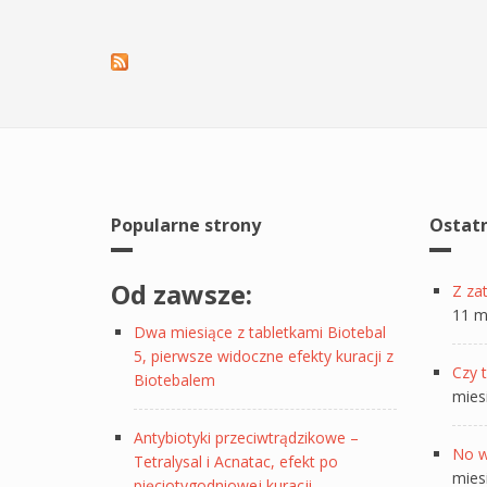
Popularne strony
Ostat
Od zawsze:
Z za
11 m
Dwa miesiące z tabletkami Biotebal
5, pierwsze widoczne efekty kuracji z
Czy t
Biotebalem
mies
Antybiotyki przeciwtrądzikowe –
No w
Tetralysal i Acnatac, efekt po
mies
pięciotygodniowej kuracji