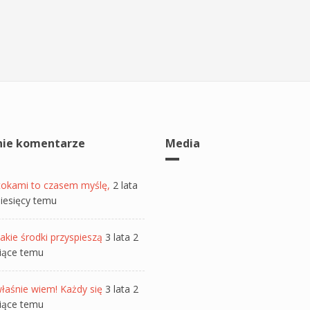
nie komentarze
Media
tokami to czasem myślę,
2 lata
iesięcy temu
akie środki przyspieszą
3 lata 2
iące temu
łaśnie wiem! Każdy się
3 lata 2
iące temu