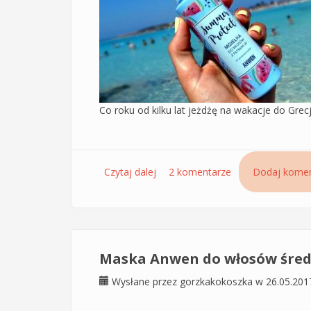
Co roku od kilku lat jeżdżę na wakacje do Grec
Czytaj dalej
wpis Summer Protect - mgiełka do
2 komentarze
Dodaj komen
Maska Anwen do włosów śred
Wysłane przez
gorzkakokoszka
w 26.05.201