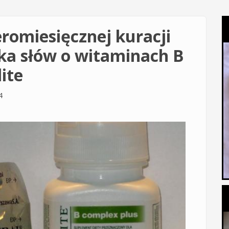
omiesięcznej kuracji
lka słów o witaminach B
ite
4