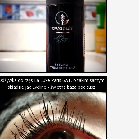
Odżywka do rzęs La Luxe Paris 6w1, o takim samym
składzie jak Eveline - świetna baza pod tusz