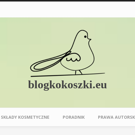
blogkokoszki.eu
SKŁADY KOSMETYCZNE
PORADNIK
PRAWA AUTORSK