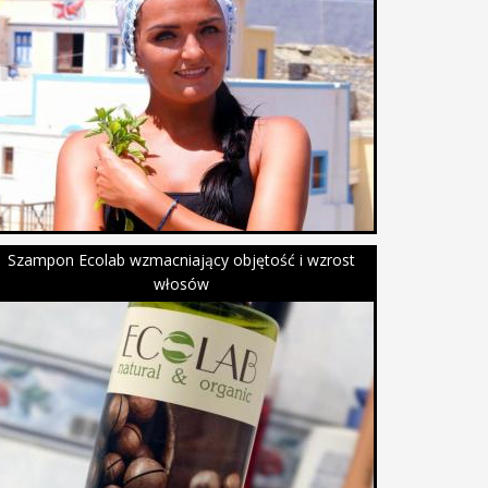
Szampon Ecolab wzmacniający objętość i wzrost
włosów