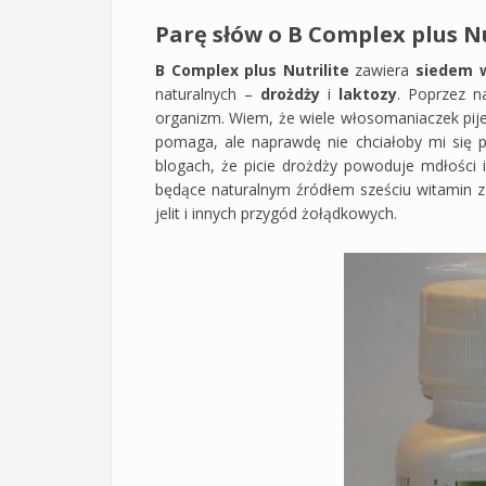
Parę słów o B Complex plus Nu
B Complex plus Nutrilite
zawiera
siedem w
naturalnych –
drożdży
i
laktozy
. Poprzez na
organizm. Wiem, że wiele włosomaniaczek pi
pomaga, ale naprawdę nie chciałoby mi się pi
blogach, że picie drożdży powoduje mdłości 
będące naturalnym źródłem sześciu witamin z
jelit i innych przygód żołądkowych.