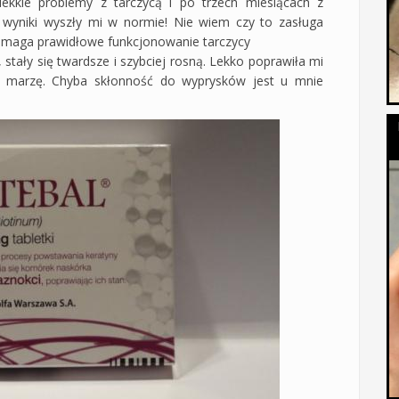
ekkie problemy z tarczycą i po trzech miesiącach z
 wyniki wyszły mi w normie! Nie wiem czy to zasługa
pomaga prawidłowe funkcjonowanie tarczycy
tały się twardsze i szybciej rosną. Lekko poprawiła mi
kim marzę. Chyba skłonność do wyprysków jest u mnie