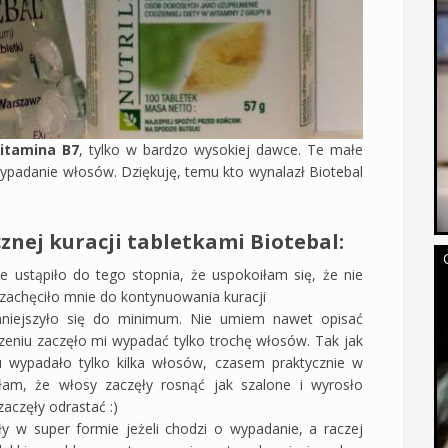
itamina B7
, tylko w bardzo wysokiej dawce. Te małe
ypadanie włosów. Dziękuję, temu kto wynalazł Biotebal
nej kuracji tabletkami Biotebal:
 ustąpiło do tego stopnia, że uspokoiłam się, że nie
 zachęciło mnie do kontynuowania kuracji
iejszyło się do minimum. Nie umiem nawet opisać
szeniu zaczęło mi wypadać tylko trochę włosów. Tak jak
u wypadało tylko kilka włosów, czasem praktycznie w
am, że włosy zaczęły rosnąć jak szalone i wyrosło
aczęły odrastać :)
y w super formie jeżeli chodzi o wypadanie, a raczej