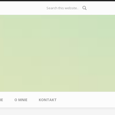
Formularz
wyszukiwania
IE
O MNIE
KONTAKT