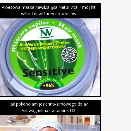
Aloesowa maska nawilżająca Natur Vital - mój hit
wśród nawilżaczy do włosów
Jak pokonałam jesienno-zimowego doła?
Ashwagandha i witamina D3