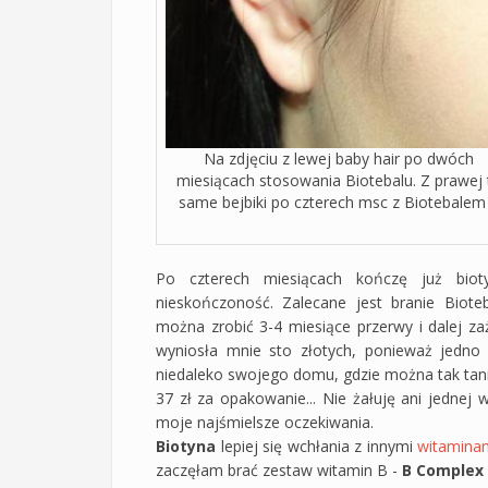
Na zdjęciu z lewej baby hair po dwóch
miesiącach stosowania Biotebalu. Z prawej 
same bejbiki po czterech msc z Biotebalem 
Po czterech miesiącach kończę już bio
nieskończoność. Zalecane jest branie Biote
można zrobić 3-4 miesiące przerwy i dalej 
wyniosła mnie sto złotych, ponieważ jedno 
niedaleko swojego domu, gdzie można tak tanio
37 zł za opakowanie... Nie żałuję ani jednej 
moje najśmielsze oczekiwania.
Biotyna
lepiej się wchłania z innymi
witaminam
zaczęłam brać zestaw witamin B -
B Complex 