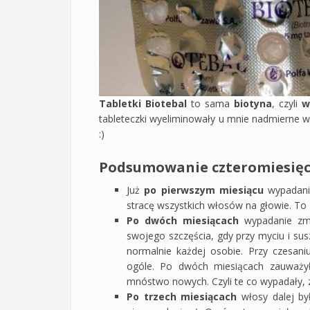
Tabletki Biotebal
to sama
biotyna
, czyli
w
tableteczki wyeliminowały u mnie nadmierne w
:)
Podsumowanie czteromiesięcz
Już
po pierwszym miesiącu
wypadanie
stracę wszystkich włosów na głowie. To
Po dwóch miesiącach
wypadanie zmn
swojego szczęścia, gdy przy myciu i su
normalnie każdej osobie. Przy czesani
ogóle. Po dwóch miesiącach zauważył
mnóstwo nowych. Czyli te co wypadały, z
Po trzech miesiącach
włosy dalej był