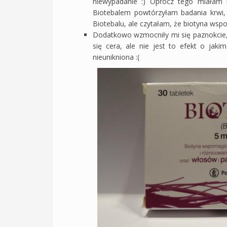
niewypadanie :) Oprócz tego miałam l
Biotebalem powtórzyłam badania krwi,
Biotebalu, ale czytałam, że biotyna ws
Dodatkowo wzmocniły mi się paznokcie, s
się cera, ale nie jest to efekt o ja
nieunikniona :(