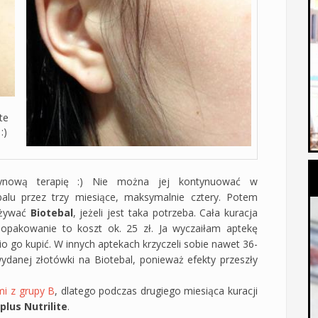
te
:)
tynową terapię :) Nie można jej kontynuować w
balu przez trzy miesiące, maksymalnie cztery. Potem
zażywać
Biotebal
, jeżeli jest taka potrzeba. Cała kuracja
opakowanie to koszt ok. 25 zł. Ja wyczaiłam aptekę
 go kupić. W innych aptekach krzyczeli sobie nawet 36-
wydanej złotówki na Biotebal, ponieważ efekty przeszły
i z grupy B
, dlatego podczas drugiego miesiąca kuracji
plus Nutrilite
.