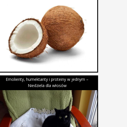
Emolienty, humektanty i proteiny w jednym –
Niedziela dla włosów