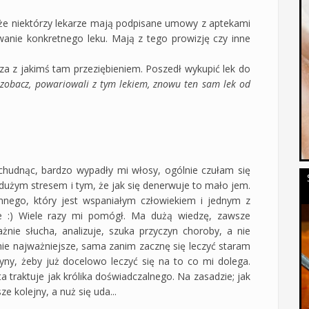
, że niektórzy lekarze mają podpisane umowy z aptekami
wanie konkretnego leku. Mają z tego prowizję czy inne
arza z jakimś tam przeziębieniem. Poszedł wykupić lek do
 zobacz, powariowali z tym lekiem, znowu ten sam lek od
chudnąc, bardzo wypadły mi włosy, ogólnie czułam się
 dużym stresem i tym, że jak się denerwuje to mało jem.
nego, który jest wspaniałym człowiekiem i jednym z
ie :) Wiele razy mi pomógł. Ma dużą wiedzę, zawsze
nie słucha, analizuje, szuka przyczyn choroby, a nie
mnie najważniejsze, sama zanim zacznę się leczyć staram
yny, żeby już docelowo leczyć się na to co mi dolega.
a traktuje jak królika doświadczalnego. Na zasadzie; jak
e kolejny, a nuż się uda...