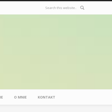
Formularz
wyszukiwania
IE
O MNIE
KONTAKT