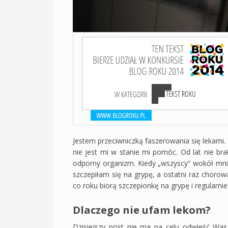
Jestem przeciwniczką faszerowania się lekami. O
nie jest mi w stanie mi pomóc. Od lat nie b
odporny organizm. Kiedy „wszyscy” wokół mnie
szczepiłam się na grypę, a ostatni raz chor
co roku biorą szczepionkę na grypę i regularnie 
Dlaczego nie ufam lekom?
Dzisiejszy post nie ma na celu odwieść Was