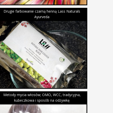
Drugie farbowanie czarną henną Lass Naturals
Ayurveda
Metody mycia włosów; OMO, WCC, tradycyjna,
kubeczkowa i sposób na odżywkę