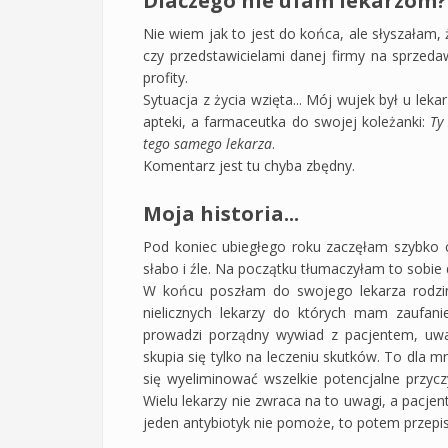
Dlaczego nie ufam lekarzom?
Nie wiem jak to jest do końca, ale słyszałam
czy przedstawicielami danej firmy na sprzeda
profity.
Sytuacja z życia wzięta... Mój wujek był u lek
apteki, a farmaceutka do swojej koleżanki:
Ty
tego samego lekarza
.
Komentarz jest tu chyba zbędny.
Moja historia...
Pod koniec ubiegłego roku zaczęłam szybko 
słabo i źle. Na początku tłumaczyłam to sobie
W końcu poszłam do swojego lekarza rodzin
nielicznych lekarzy do których mam zaufan
prowadzi porządny wywiad z pacjentem, uważ
skupia się tylko na leczeniu skutków. To dla 
się wyeliminować wszelkie potencjalne przycz
Wielu lekarzy nie zwraca na to uwagi, a pacjent
jeden antybiotyk nie pomoże, to potem przepisz