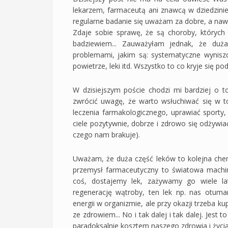
lekarzem, farmaceutą ani znawcą w dziedzini
regularne badanie się uważam za dobre, a na
Zdaje sobie sprawę, że są choroby, których
badziewiem... Zauważyłam jednak, że duż
problemami, jakim są: systematyczne wynisz
powietrze, leki itd. Wszystko to co kryje się p
W dzisiejszym poście chodzi mi bardziej o t
zwrócić uwagę, że warto wsłuchiwać się w t
leczenia farmakologicznego, uprawiać sporty,
ciele pozytywnie, dobrze i zdrowo się odżywi
czego nam brakuje).
Uważam, że duża część leków to kolejna che
przemysł farmaceutyczny to światowa machin
coś, dostajemy lek, zażywamy go wiele la
regenerację wątroby, ten lek np. nas otuma
energii w organizmie, ale przy okazji trzeba 
ze zdrowiem... No i tak dalej i tak dalej. Je
paradoksalnie kosztem naszego zdrowia i życia