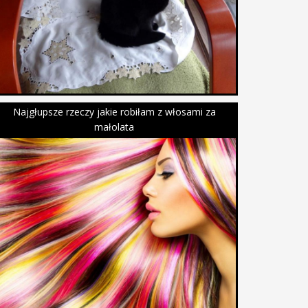
Najgłupsze rzeczy jakie robiłam z włosami za
małolata