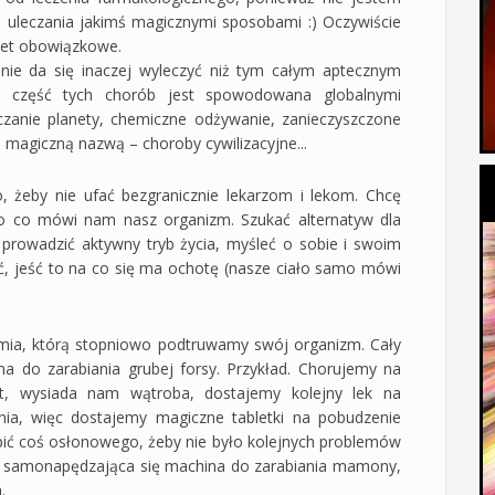
e uleczania jakimś magicznymi sposobami :) Oczywiście
wet obowiązkowe.
 nie da się inaczej wyleczyć niż tym całym aptecznym
a część tych chorób jest spowodowana globalnymi
czanie planety, chemiczne odżywanie, zanieczyszczone
od magiczną nazwą – choroby cywilizacyjne...
o, żeby nie ufać bezgranicznie lekarzom i lekom. Chcę
o co mówi nam nasz organizm. Szukać alternatyw dla
 prowadzić aktywny tryb życia, myśleć o sobie i swoim
ać, jeść to na co się ma ochotę (nasze ciało samo mówi
mia, którą stopniowo podtruwamy swój organizm. Cały
a do zarabiania grubej forsy. Przykład. Chorujemy na
t, wysiada nam wątroba, dostajemy kolejny lek na
nia, więc dostajemy magiczne tabletki na pobudzenie
kupić coś osłonowego, żeby nie było kolejnych problemów
st to samonapędzająca się machina do zarabiania mamony,
.