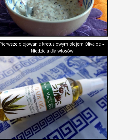
Pierwsze olejowanie kretusiowym olejem Olivaloe –
Niedziela dla włosów