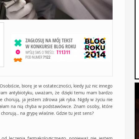
sobiście, biorę je w ostateczności, kiedy już nic innego
rałam antybiotyku, uważam, że dzięki temu mam bardzo
 chorują, ja jestem zdrowa jak ryba. Nigdy w życiu nie
owałam na nią chyba w podstawówce. Znam osoby, które
chorują... na grypę właśnie. Gdzie tu jest sens?
 od leczenia farmakologicznego, ponieważ nie jestem