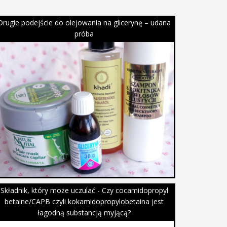
Drugie podejście do olejowania na glicerynę – udana
próba
Składnik, który może uczulać - Czy cocamidopropyl
betaine/CAPB czyli kokamidopropylobetaina jest
łagodną substancją myjącą?