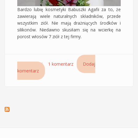
Bardzo lubię kosmetyki Babuszki Agafii za to, że
zawierają wiele naturalnych składników, przede
wszystkim ziół. Nie mają drażniących środków i
silikonów. Niedawno skusiłam się na wcierkę na
porost włosów 7 ziół z tej firmy.
Czytaj dalej
wpis Apteczka Babuszki Agafii, Aktywne serum
1 komentarz
Dodaj
komentarz
ziołowe na porost włosów - 7 ziół, witamina
B5, drożdże, papryczka chili