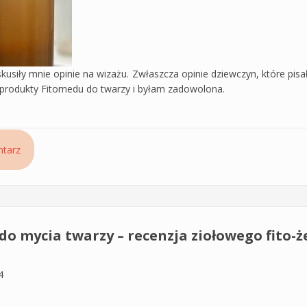
kusiły mnie opinie na wizażu. Zwłaszcza opinie dziewczyn, które pis
 produkty Fitomedu do twarzy i byłam zadowolona.
łosów koloryzowanych Fitomed - Herbata i Henna, odcienie ciemne
tarz
do mycia twarzy – recenzja ziołowego fito-
4