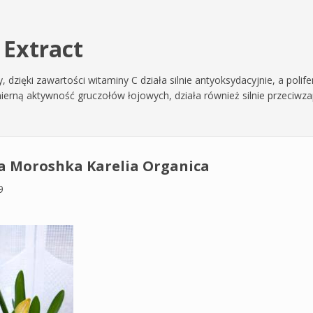
 Extract
ty, dzięki zawartości witaminy C działa silnie antyoksydacyjnie, a pol
ą aktywność gruczołów łojowych, działa również silnie przeciwzapal
a Moroshka Karelia Organica
9