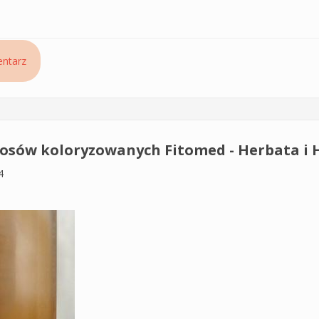
sic Pilomax do włosów ciemnych
ntarz
osów koloryzowanych Fitomed - Herbata i 
4