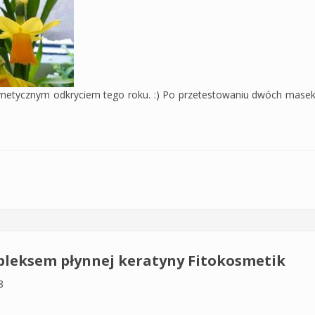
etycznym odkryciem tego roku. :) Po przetestowaniu dwóch masek;
a Moroshka Karelia Organica
mpleksem płynnej keratyny Fitokosmetik
8