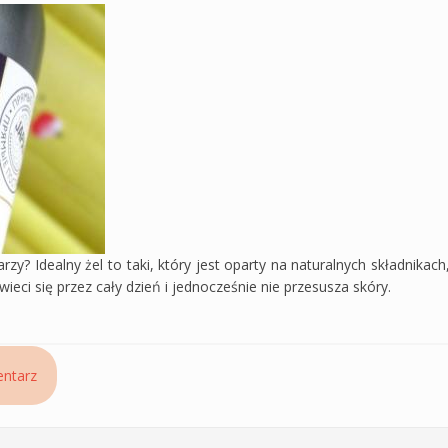
zy? Idealny żel to taki, który jest oparty na naturalnych składnika
ieci się przez cały dzień i jednocześnie nie przesusza skóry.
 do mycia twarzy – recenzja ziołowego fito-żelu Hand Made Japan, P
ntarz