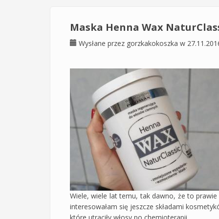
Maska Henna Wax NaturClass
Wysłane przez
gorzkakokoszka
w 27.11.201
Wiele, wiele lat temu, tak dawno, że to praw
interesowałam się jeszcze składami kosmetykó
które utraciły włosy po chemioterapii.