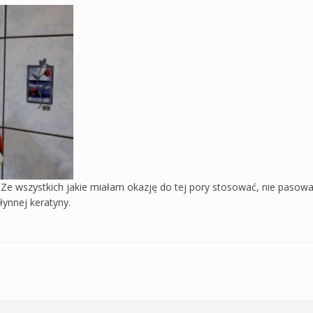
e wszystkich jakie miałam okazję do tej pory stosować, nie pasował
łynnej keratyny.
pleksem płynnej keratyny Fitokosmetik