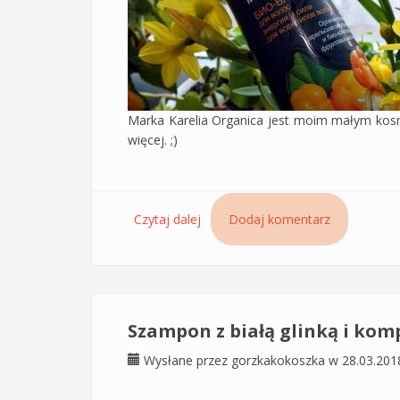
Marka Karelia Organica jest moim małym kosm
więcej. ;)
Czytaj dalej
wpis Balsam do włosów Organiczn
Dodaj komentarz
Szampon z białą glinką i ko
Wysłane przez
gorzkakokoszka
w 28.03.201