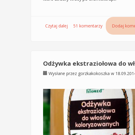
Czytaj dalej
wpis Maska Henna Wax NaturClas
51 komentarzy
Dodaj kome
Odżywka ekstraziołowa do wł
Wysłane przez
gorzkakokoszka
w 18.09.201