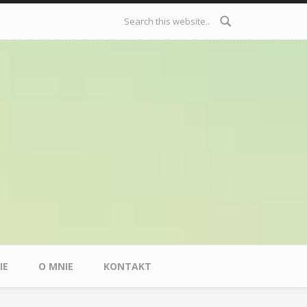
Formularz
wyszukiwania
IE
O MNIE
KONTAKT