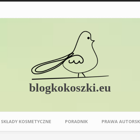
blogkokoszki.eu
SKŁADY KOSMETYCZNE
PORADNIK
PRAWA AUTORSK