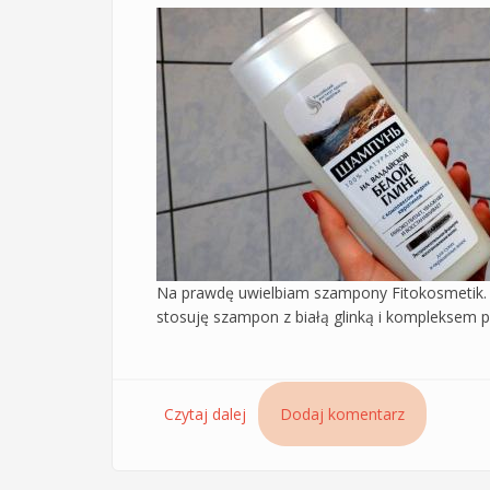
Na prawdę uwielbiam szampony Fitokosmetik. Z
stosuję szampon z białą glinką i kompleksem p
Czytaj dalej
wpis Szampon z białą glinką i kom
Dodaj komentarz