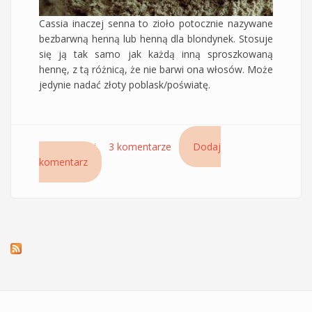
Cassia inaczej senna to zioło potocznie nazywane
bezbarwną henną lub henną dla blondynek. Stosuje
się ją tak samo jak każdą inną sproszkowaną
hennę, z tą różnicą, że nie barwi ona włosów. Może
jedynie nadać złoty poblask/poświatę.
Czytaj dalej
wpis Bezbarwna henna cassia/senna – efekty
3 komentarze
Dodaj
komentarz
na ciemnych włosach po naturalnej hennie
Cassia Lass Naturals