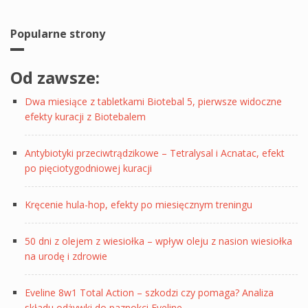
Popularne strony
Od zawsze:
Dwa miesiące z tabletkami Biotebal 5, pierwsze widoczne
efekty kuracji z Biotebalem
Antybiotyki przeciwtrądzikowe – Tetralysal i Acnatac, efekt
po pięciotygodniowej kuracji
Kręcenie hula-hop, efekty po miesięcznym treningu
50 dni z olejem z wiesiołka – wpływ oleju z nasion wiesiołka
na urodę i zdrowie
Eveline 8w1 Total Action – szkodzi czy pomaga? Analiza
składu odżywki do paznokci Eveline