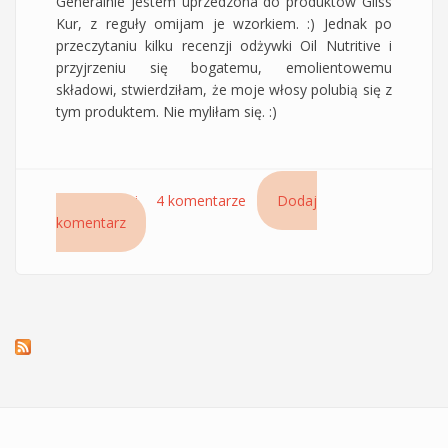
Generalnie jestem uprzedzona do produktów Gliss
Kur, z reguły omijam je wzorkiem. :) Jednak po
przeczytaniu kilku recenzji odżywki Oil Nutritive i
przyjrzeniu się bogatemu, emolientowemu
składowi, stwierdziłam, że moje włosy polubią się z
tym produktem. Nie myliłam się. :)
Czytaj dalej
wpis Odżywka Gliss Kur Oil Nutritive z
4 komentarze
Dodaj
komentarz
siedmioma olejami