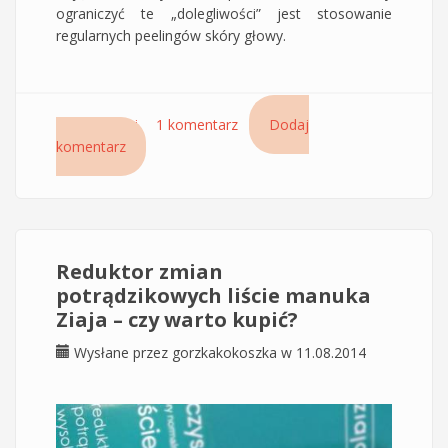
ograniczyć te „dolegliwości” jest stosowanie
regularnych peelingów skóry głowy.
Czytaj dalej
wpis Mint It Up – peelingujący miętowy
1 komentarz
Dodaj
komentarz
szampon od Anwen
Reduktor zmian
potrądzikowych liście manuka
Ziaja – czy warto kupić?
Wysłane przez
gorzkakokoszka
w 11.08.2014