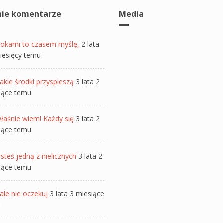
nie komentarze
Media
tokami to czasem myślę,
2 lata
iesięcy temu
akie środki przyspieszą
3 lata 2
iące temu
łaśnie wiem! Każdy się
3 lata 2
iące temu
steś jedną z nielicznych
3 lata 2
iące temu
ale nie oczekuj
3 lata 3 miesiące
u