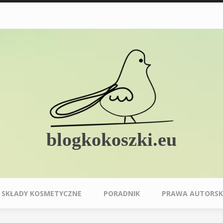
blogkokoszki.eu
SKŁADY KOSMETYCZNE
PORADNIK
PRAWA AUTORSK