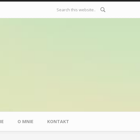
Formularz
wyszukiwania
IE
O MNIE
KONTAKT