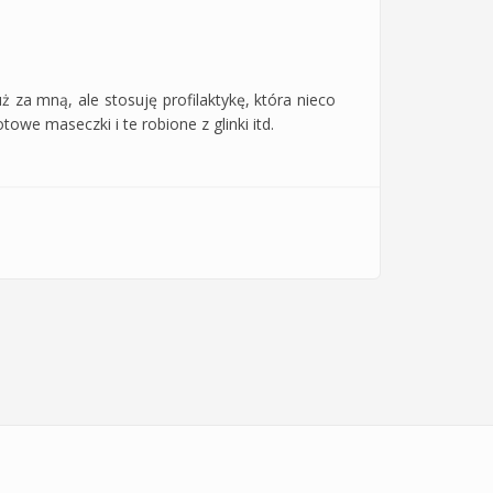
uż za mną, ale stosuję profilaktykę, która nieco
we maseczki i te robione z glinki itd.