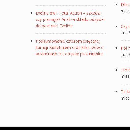
Dla 
mies
Eveline 8w1 Total Action – szkodzi
czy pomaga? Analiza składu odżywki
do paznokci Eveline
Czy 
lata
Podsumowanie czteromiesięcznej
kuracji Biotebalem oraz kilka słów o
Pół 
witaminach B Complex plus Nutrilite
lata
U mn
mies
Te k
mies