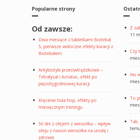
Popularne strony
Ostat
Od zawsze:
Z za
11 m
Dwa miesiące z tabletkami Biotebal
5, pierwsze widoczne efekty kuracji z
Czy t
Biotebalem
mies
Antybiotyki przeciwtrądzikowe –
No w
Tetralysal i Acnatac, efekt po
mies
pięciotygodniowej kuracji
To je
Kręcenie hula-hop, efekty po
mies
miesięcznym treningu
Tak, 
50 dni z olejem z wiesiołka – wpływ
tem
oleju z nasion wiesiołka na urodę i
zdrowie