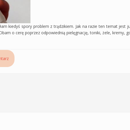
ałam kiedyś spory problem z trądzikiem. Jak na razie ten temat jest j
am o cerę poprzez odpowiednią pielęgnację, toniki, żele, kremy, goto
ry trądzikowej – recenzja i analiza składu
tarz