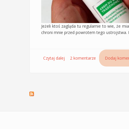
Jeżeli ktoś zagląda tu regularnie to wie, że mi
chroni mnie przed powrotem tego ustrojstwa. Db
Czytaj dalej
wpis Krem Cera Plus Solution do ce
2 komentarze
Dodaj komen