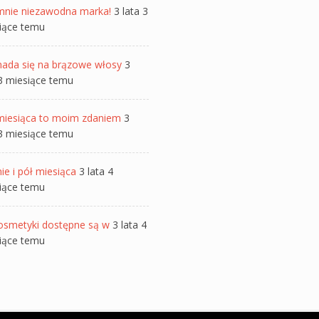
mnie niezawodna marka!
3 lata 3
iące temu
nada się na brązowe włosy
3
 3 miesiące temu
miesiąca to moim zdaniem
3
 3 miesiące temu
ie i pół miesiąca
3 lata 4
iące temu
osmetyki dostępne są w
3 lata 4
iące temu