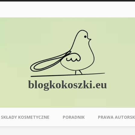
blogkokoszki.eu
SKŁADY KOSMETYCZNE
PORADNIK
PRAWA AUTORSK