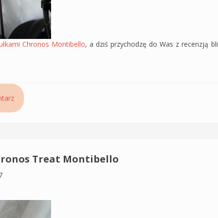
łkami Chronos Montibello
, a dziś przychodzę do Was z recenzją bl
padaniu włosów Hair-Loss Cryo Montibello
tarz
hronos Treat Montibello
7