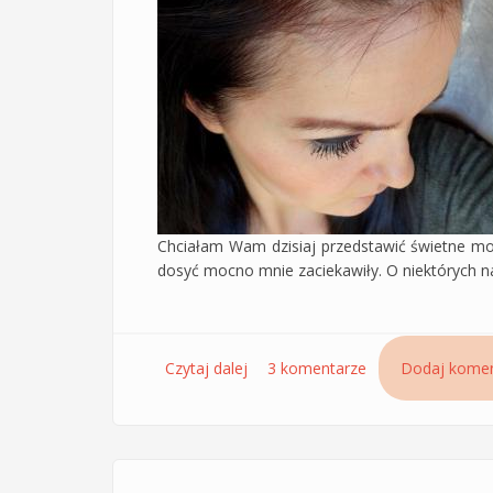
Chciałam Wam dzisiaj przedstawić świetne moi
dosyć mocno mnie zaciekawiły. O niektórych na
Czytaj dalej
wpis Ampułki Hair-Loss Control C
3 komentarze
Dodaj komen