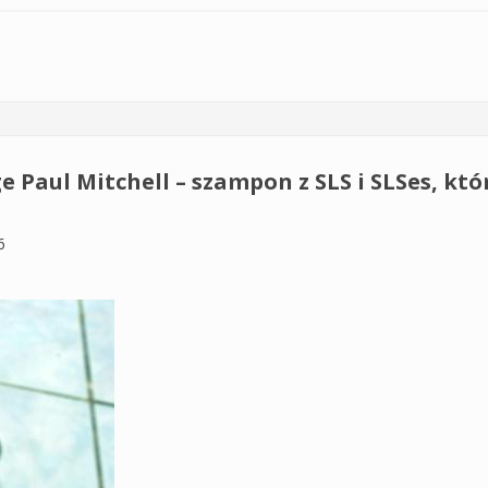
tchell
aul Mitchell – szampon z SLS i SLSes, któr
6