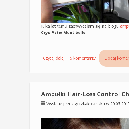
Kilka lat temu zachwycałam się na blogu
ampu
Cryo Activ Montibello
.
Czytaj dalej
wpis Genialne ampułki przeciw wy
5 komentarzy
Dodaj komen
Ampułki Hair-Loss Control C
Wysłane przez
gorzkakokoszka
w 20.05.201