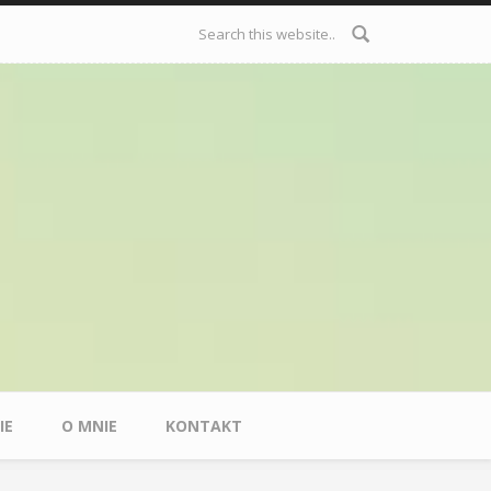
Formularz
wyszukiwania
IE
O MNIE
KONTAKT