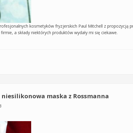
ofesjonalnych kosmetyków fryzjerskich Paul Mitchell z propozycją p
 firmie, a składy niektórych produktów wydały mi się ciekawe.
 Paul Mitchell – szampon z SLS i SLSes, który dobrze oczyszcza, al
t, niesilikonowa maska z Rossmanna
3