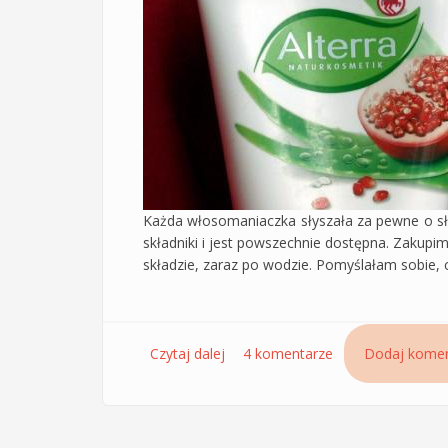
Każda włosomaniaczka słyszała za pewne o sły
składniki i jest powszechnie dostępna. Zakupim
składzie, zaraz po wodzie. Pomyślałam sobie, 
Czytaj dalej
wpis Maska Alterra aloes i grana
4 komentarze
Dodaj komen