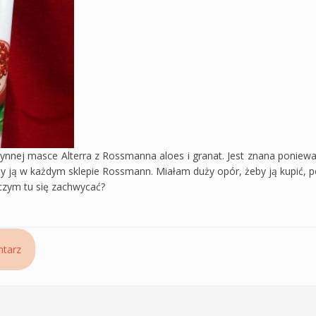
nnej masce Alterra z Rossmanna aloes i granat. Jest znana ponieważ
y ją w każdym sklepie Rossmann. Miałam duży opór, żeby ją kupić, po
czym tu się zachwycać?
t, niesilikonowa maska z Rossmanna
tarz