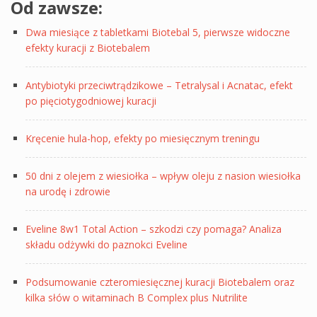
Od zawsze:
Dwa miesiące z tabletkami Biotebal 5, pierwsze widoczne
efekty kuracji z Biotebalem
Antybiotyki przeciwtrądzikowe – Tetralysal i Acnatac, efekt
po pięciotygodniowej kuracji
Kręcenie hula-hop, efekty po miesięcznym treningu
50 dni z olejem z wiesiołka – wpływ oleju z nasion wiesiołka
na urodę i zdrowie
Eveline 8w1 Total Action – szkodzi czy pomaga? Analiza
składu odżywki do paznokci Eveline
Podsumowanie czteromiesięcznej kuracji Biotebalem oraz
kilka słów o witaminach B Complex plus Nutrilite