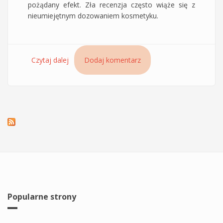
pożądany efekt. Zła recenzja często wiąże się z
nieumiejętnym dozowaniem kosmetyku.
Czytaj dalej
wpis Tonizująco-nawilżający olej do włosów
Dodaj komentarz
Olivaloe prosto ze słonecznej Krety
Popularne strony