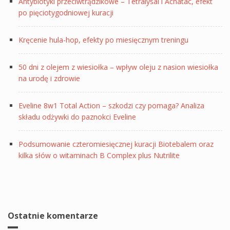
Antybiotyki przeciwtrądzikowe – Tetralysal i Acnatac, efekt
po pięciotygodniowej kuracji
Kręcenie hula-hop, efekty po miesięcznym treningu
50 dni z olejem z wiesiołka – wpływ oleju z nasion wiesiołka
na urodę i zdrowie
Eveline 8w1 Total Action – szkodzi czy pomaga? Analiza
składu odżywki do paznokci Eveline
Podsumowanie czteromiesięcznej kuracji Biotebalem oraz
kilka słów o witaminach B Complex plus Nutrilite
Ostatnie komentarze