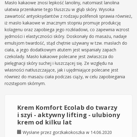
Masło kakaowe znosi lepkość lanoliny, natomiast lanolina
ułatwia przenikanie tego tłuszczu w głąb skóry. Wysoka
zawartość antyoksydantów z rodzaju polifenoli sprawia również,
iż masło kakaowe w znacznym stopniu promuje produkcję
kolagenu oraz zapobiega jego rozkładowi, co zapewnia wzrost
jędrności i elastyczności skóry. Doskonały do masażu, nadaje
emulsjom twardość, stąd chętnie używany w tzw. masłach do
ciała, a jego dodatkowym atutem jest wspaniały zapach
czekolady. Masło kakaowe polecane jest zwłaszcza do
pielęgnacji skóry suchej i łuszczącej się. Ze względu na
własności natłuszczające, jak i ujędrniające polecane jest
również do masażu ciała podczas ciąży, w celu zapobiegania
rozstępom skórnym.
Krem Komfort Ecolab do twarzy
i szyi - aktywny lifting - ulubiony
krem od kilku lat
Wysłane przez
gorzkakokoszka
w 14.06.2020