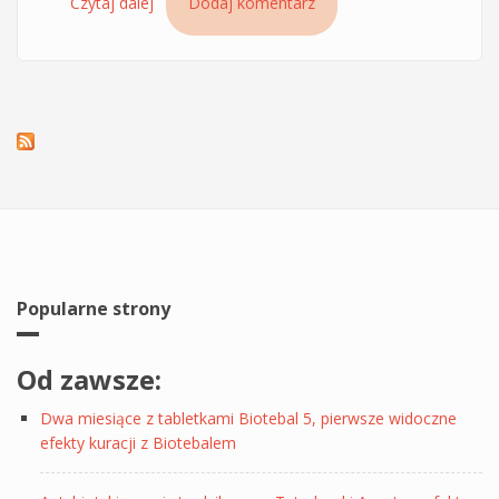
Czytaj dalej
wpis Krem Komfort Ecolab do twarzy i szyi -
Dodaj komentarz
aktywny lifting - ulubiony krem od kilku lat
Popularne strony
Od zawsze:
Dwa miesiące z tabletkami Biotebal 5, pierwsze widoczne
efekty kuracji z Biotebalem