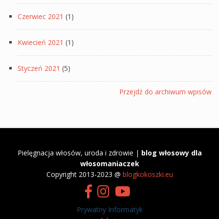
Czerwiec 2021
(1)
Kwiecień 2021
(1)
Styczeń 2021
(5)
Przejdź do archiwum wpisów
Pielęgnacja włosów, uroda i zdrowie |
blog włosowy dla
włosomaniaczek
​Copyright 2013-2023 @
blogkokoszki.eu
Prywatny Informatyk