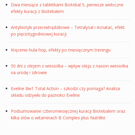
Dwa miesiące z tabletkami Biotebal 5, pierwsze widoczne
efekty kuracji z Biotebalem
Antybiotyki przeciwtrądzikowe – Tetralysal i Acnatac, efekt
po pięciotygodniowej kuracji
Kręcenie hula-hop, efekty po miesięcznym treningu
50 dni z olejem z wiesiołka – wpływ oleju z nasion wiesiołka
na urodę i zdrowie
Eveline 8w1 Total Action – szkodzi czy pomaga? Analiza
składu odżywki do paznokci Eveline
Podsumowanie czteromiesięcznej kuracji Biotebalem oraz
kilka słów o witaminach B Complex plus Nutrilite