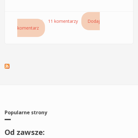
Czytaj dalej
wpis Serum Mythic Oil Loreal Professionnel –
11 komentarzy
Dodaj
komentarz
odżywczy olejek do włosów
Popularne strony
Od zawsze: