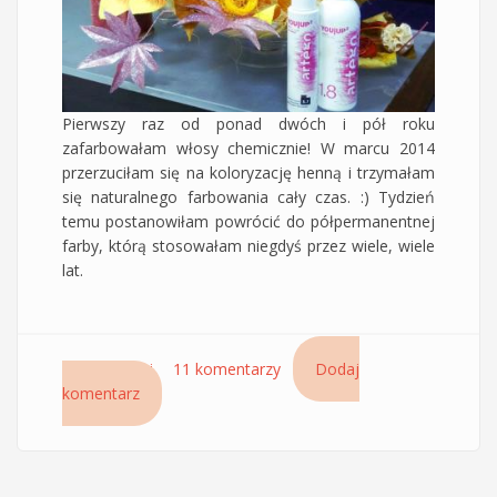
Pierwszy raz od ponad dwóch i pół roku
zafarbowałam włosy chemicznie! W marcu 2014
przerzuciłam się na koloryzację henną i trzymałam
się naturalnego farbowania cały czas. :) Tydzień
temu postanowiłam powrócić do półpermanentnej
farby, którą stosowałam niegdyś przez wiele, wiele
lat.
Czytaj dalej
wpis Żel koloryzujący ton w ton You Up Artego
11 komentarzy
Dodaj
komentarz
- odcień 3.7 ciemny czekoladowy brąz - Czyli
delikatniejsze farbowanie włosów i piękny kolor
w jednym