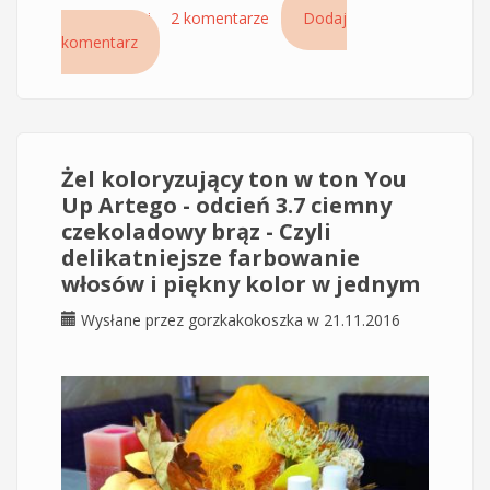
Czytaj dalej
wpis Regeneracyjny eliksir do włosów na noc -
2 komentarze
Dodaj
komentarz
Hair Therapy Overnight Elixir no. 50 Montibello
Żel koloryzujący ton w ton You
Up Artego - odcień 3.7 ciemny
czekoladowy brąz - Czyli
delikatniejsze farbowanie
włosów i piękny kolor w jednym
Wysłane przez
gorzkakokoszka
w 21.11.2016