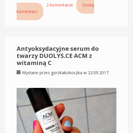
Czytaj dalej
wpis Silaplex Montibello czyli mój mega hit na
2 komentarze
Dodaj
komentarz
piękne i błyszczące włosy
Antyoksydacyjne serum do
twarzy DUOLYS.CE ACM z
witaminą C
Wysłane przez
gorzkakokoszka
w 23.09.2017