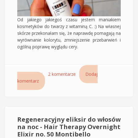
Od jakiego jakiegoś czasu jestem maniakiem
kosmetyków do twarzy z witaminą C. :) Na własnej
skórze przekonałam się, że naprawdę pomagają na
wyrównanie kolorytu, zmniejszenie przebarwień i
ogólną poprawę wyglądu cery.
Czytaj dalej
wpis Antyoksydacyjne serum do twarzy
2 komentarze
Dodaj
komentarz
DUOLYS.CE ACM z witaminą C
Regeneracyjny eliksir do włosów
na noc - Hair Therapy Overnight
Elixir no. 50 Montibello