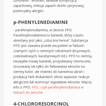
Limonene - limonen, składnik kompozycji
zapachowej, imituje zapach skórki cytrynowej,
potencjalny alergen.
p-PHENYLENEDIAMINE
- parafenylenodiamina, w skrócie PPD.
Parafenylenodiamina to barwnik, który często
określany jest jako „sztuczna henna”. Substancja
PPD jest zawarta przede wszystkim w farbach
czarnych i tych o ciemnych odcieniach (brązowych,
czekoladowych, kasztanowych itd.). PPD to ciemny,
niezwykle trwały barwnik, pozyskiwany chemicznie,
stosowany nie tylko do farbowania włosów na
ciemny kolor, ale również do barwienia ubrań i
produkcji farb drukarskich. Może wywołać reakcje
alergiczne lub wzmożyć wypadanie włosów. Więcej
info o PPD:
PPD, czyli parafenylenodiamina w
farbach do włosów
4-CHLORORESORCINOL