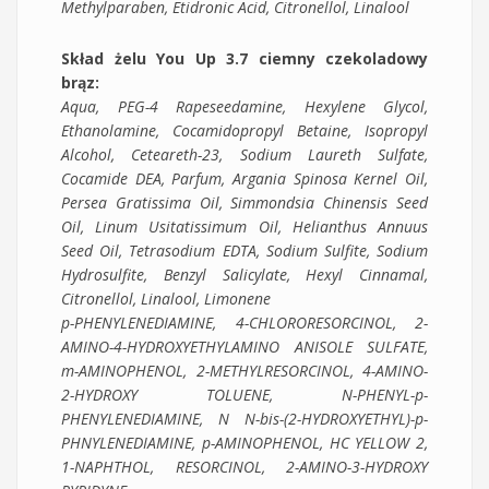
Methylparaben, Etidronic Acid, Citronellol, Linalool
Skład żelu You Up 3.7 ciemny czekoladowy
brąz:
Aqua, PEG-4 Rapeseedamine, Hexylene Glycol,
Ethanolamine, Cocamidopropyl Betaine, Isopropyl
Alcohol, Ceteareth-23, Sodium Laureth Sulfate,
Cocamide DEA, Parfum, Argania Spinosa Kernel Oil,
Persea Gratissima Oil, Simmondsia Chinensis Seed
Oil, Linum Usitatissimum Oil, Helianthus Annuus
Seed Oil, Tetrasodium EDTA, Sodium Sulfite, Sodium
Hydrosulfite, Benzyl Salicylate, Hexyl Cinnamal,
Citronellol, Linalool, Limonene
p-PHENYLENEDIAMINE, 4-CHLORORESORCINOL, 2-
AMINO-4-HYDROXYETHYLAMINO ANISOLE SULFATE,
m-AMINOPHENOL, 2-METHYLRESORCINOL, 4-AMINO-
2-HYDROXY TOLUENE, N-PHENYL-p-
PHENYLENEDIAMINE, N N-bis-(2-HYDROXYETHYL)-p-
PHNYLENEDIAMINE, p-AMINOPHENOL, HC YELLOW 2,
1-NAPHTHOL, RESORCINOL, 2-AMINO-3-HYDROXY