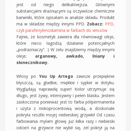
jest od niego delikatniejsza. Głównymi
substancjami drażniącymi są oczywiście chemiczne
barwniki, które opisałam w analizie składu. Produkt
ma w składzie między innymi PPD.
Zobacz:
PPD,
czyli parafenylenodiamina w farbach do włosów
Fajnie, że kosmetyk zawiera dla równowagi oleje,
które nieco łagodzą działanie potencjalnych
„podrażniaczy”. :) W żelu znajdziemy między innymi
oleje;
arganowy, awkado, lniany i
słonecznikowy.
Włosy po
You Up Artego
zawsze przepięknie
błyszczą, są gładkie, miękkie i sypkie w dotyku.
Wyglądają naprawdę super! Kolor utrzymuje się
długo, jest żywy, intensywny i pełen blasku. Jestem
zaskoczona ponieważ jest to farba półpermanenta
i użyta z niskoprocentową wodą, a doskonale
pokryła resztki mojej niebieskiej grzywki! Od czasu
farbowania myłam głowę już kilka razy i niebieski
odcień na grzywce nie wybił się, żel pokrył ją na