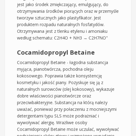
jest jako środek zmiękczający, emulgujący, do
otrzymywania środków piorących oraz w przemyśle
tworzyw sztucznych jako plastyfikator. Jest
produktem rozpadu naturalnych fosfatydów.
Otrzymywana jest z tlenku etylenu i amoniaku
według schematu: C2H4O + NH3 → C2H7NO"
Cocamidopropyl Betaine
Cocamidopropyl Betaine - łagodna substancja
myjąca, pianotwórcza, pochodna oleju
kokosowego. Poprawia także konsystencję
kosmetyku i jakość piany. Pozyskuje się ją z
naturalnych surowców (olej kokosowy), wykazuje
dobre właściwości pianotwórcze oraz
przeciwbakteryjne. Substancja na którą należy
uważać, ponieważ przy połaczeniu z mocniejszymi
detergentami typu SLS może podrażniać i
wywoływać alergię. Wrażliwe osoby
Cocamidopropyl Betaine może uczulać, wywoływać
podrażnienia skóry głowy i wzmożone wypadanie