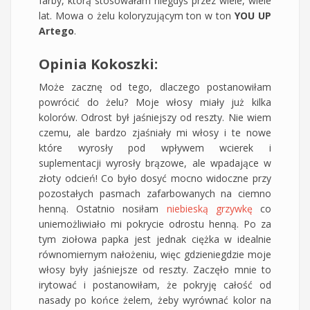
farby, którą stosowałam niegdyś przez wiele, wiele
lat. Mowa o żelu koloryzującym ton w ton
YOU UP
Artego
.
Opinia Kokoszki:
Może zacznę od tego, dlaczego postanowiłam
powrócić do żelu? Moje włosy miały już kilka
kolorów. Odrost był jaśniejszy od reszty. Nie wiem
czemu, ale bardzo zjaśniały mi włosy i te nowe
które wyrosły pod wpływem wcierek i
suplementacji wyrosły brązowe, ale wpadające w
złoty odcień! Co było dosyć mocno widoczne przy
pozostałych pasmach zafarbowanych na ciemno
henną. Ostatnio nosiłam
niebieską grzywkę
co
uniemożliwiało mi pokrycie odrostu henną. Po za
tym ziołowa papka jest jednak ciężka w idealnie
równomiernym nałożeniu, więc gdzieniegdzie moje
włosy były jaśniejsze od reszty. Zaczęło mnie to
irytować i postanowiłam, że pokryję całość od
nasady po końce żelem, żeby wyrównać kolor na