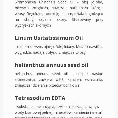
Simmondsia Chinensis Seed Oil - olej jojoba,
odżywia, zmiękcza, nawilża i natłuszcza skórę i
włosy. Reguluje produkcję sebum, działa łagodząco
na stany zapalne skóry. Stosowany przy
wypryskach skórnych.
Linum Usitatissimum Oil
- olej z lnu zwyczajnego/olej lniany. Mocno nawilża,
wygładza, nadaje połysk, zmiękcza włosy.
helianthus annuus seed oil
helianthus annuus seed oil - olej z nasion
słonecznika, zawiera wit.E, karoten, wzmacnia,
zmiękcza, działanie przeciwrodnikowe.
Tetrasodium EDTA
- substancja helatująca, czyli zmiękczająca wpływ
wody kranowej pełnej minerałów, kamienia i metali.