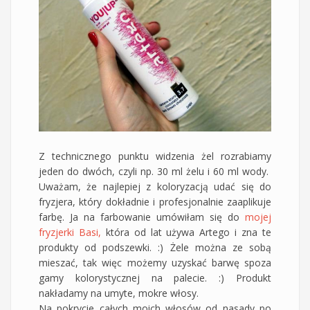
Z technicznego punktu widzenia żel rozrabiamy
jeden do dwóch, czyli np. 30 ml żelu i 60 ml wody.
Uważam, że najlepiej z koloryzacją udać się do
fryzjera, który dokładnie i profesjonalnie zaaplikuje
farbę. Ja na farbowanie umówiłam się do
mojej
fryzjerki Basi,
która od lat używa Artego i zna te
produkty od podszewki. :) Żele można ze sobą
mieszać, tak więc możemy uzyskać barwę spoza
gamy kolorystycznej na palecie. :) Produkt
nakładamy na umyte, mokre włosy.
Na pokrycie całych moich włosów od nasady po