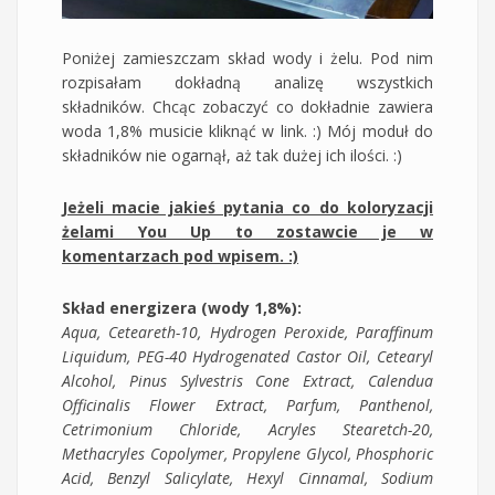
Poniżej zamieszczam skład wody i żelu. Pod nim
rozpisałam dokładną analizę wszystkich
składników. Chcąc zobaczyć co dokładnie zawiera
woda 1,8% musicie kliknąć w link. :) Mój moduł do
składników nie ogarnął, aż tak dużej ich ilości. :)
Jeżeli macie jakieś pytania co do koloryzacji
żelami You Up to zostawcie je w
komentarzach pod wpisem. :)
Skład energizera (wody 1,8%):
Aqua, Ceteareth-10, Hydrogen Peroxide, Paraffinum
Liquidum, PEG-40 Hydrogenated Castor Oil, Cetearyl
Alcohol, Pinus Sylvestris Cone Extract, Calendua
Officinalis Flower Extract, Parfum, Panthenol,
Cetrimonium Chloride, Acryles Stearetch-20,
Methacryles Copolymer, Propylene Glycol, Phosphoric
Acid, Benzyl Salicylate, Hexyl Cinnamal, Sodium