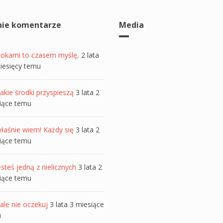
nie komentarze
Media
tokami to czasem myślę,
2 lata
iesięcy temu
akie środki przyspieszą
3 lata 2
iące temu
łaśnie wiem! Każdy się
3 lata 2
iące temu
steś jedną z nielicznych
3 lata 2
iące temu
ale nie oczekuj
3 lata 3 miesiące
u