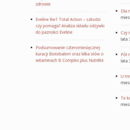
zdrowie
Dla 
mies
Eveline 8w1 Total Action – szkodzi
czy pomaga? Analiza składu odżywki
do paznokci Eveline
Czy 
lata
Podsumowanie czteromiesięcznej
kuracji Biotebalem oraz kilka słów o
Pół 
witaminach B Complex plus Nutrilite
lata
U mn
mies
Te k
mies