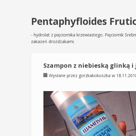
Pentaphyfloides Fruti
- hydrolat z pięciornika krzewiastego. Pięciornik Sr
zakażeń drożdżakami.
Szampon z niebieską glinką i
Wysłane przez
gorzkakokoszka
w 18.11.201