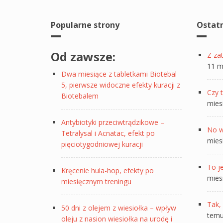
Popularne strony
Ostat
Od zawsze:
Z za
11 m
Dwa miesiące z tabletkami Biotebal
5, pierwsze widoczne efekty kuracji z
Czy t
Biotebalem
mies
Antybiotyki przeciwtrądzikowe –
No w
Tetralysal i Acnatac, efekt po
mies
pięciotygodniowej kuracji
To je
Kręcenie hula-hop, efekty po
mies
miesięcznym treningu
Tak, 
50 dni z olejem z wiesiołka – wpływ
tem
oleju z nasion wiesiołka na urodę i