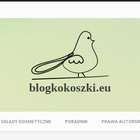
blogkokoszki.eu
SKŁADY KOSMETYCZNE
PORADNIK
PRAWA AUTORSK