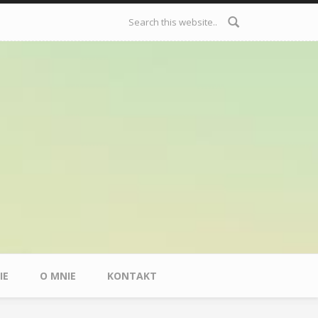
Formularz
wyszukiwania
IE
O MNIE
KONTAKT