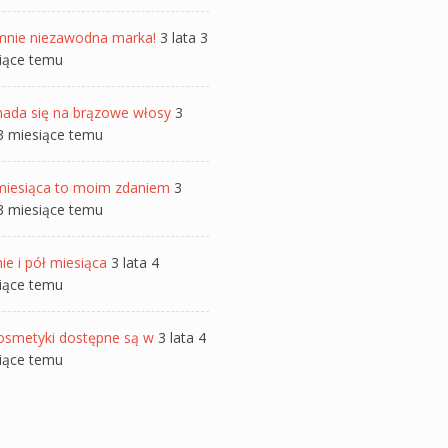
mnie niezawodna marka!
3 lata 3
iące temu
nada się na brązowe włosy
3
 3 miesiące temu
miesiąca to moim zdaniem
3
 3 miesiące temu
ie i pół miesiąca
3 lata 4
iące temu
osmetyki dostępne są w
3 lata 4
iące temu