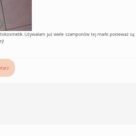
itokosmetik. Używałam już wiele szamponów tej marki ponieważ są b
ej!
 jonami srebra - najlepszy z Fitokosmetików
tarz