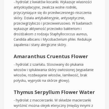
- hydrolat z kwiatów kocanki. Wykazuje własności
antyoksydacyjne, zwalcza wolne rodniki,
przyczyniające się do przedwczesnego niszczenia
skóry. Działa antybakteryjnie, antyseptycznie,
przeciwgrzybiczo i przeciwwirusowo. W badaniach
wykazuje aktywność przeciwko bakteriom i
drożdżakom z rodzaju Staphyllococcus aureus,
Candida albicans i Mycobacterium phlei. Redukuje
zapalenia i stany alergiczne skóry.
Amaranthus Cruentus Flower
- hydrolat z szarłatu. Stosowany do płukania
włosów i spłukiwania skóry owłosionej (wypadanie
włosów, rozdwajanie włosów, łamliwość, brak
połysku, wypryski na skórze głowy).
Thymus Serpyllum Flower Water
- hydrolat z maccierzanki. W składzie macierzanki
wyróżnić można olejek eteryczny (między innymi z