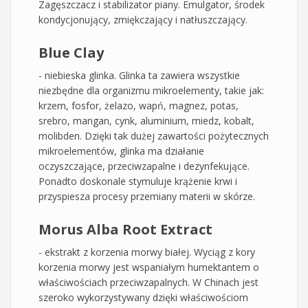
Zagęszczacz i stabilizator piany. Emulgator, środek
kondycjonujący, zmiękczający i natłuszczający.
Blue Clay
- niebieska glinka. Glinka ta zawiera wszystkie
niezbędne dla organizmu mikroelementy, takie jak:
krzem, fosfor, żelazo, wapń, magnez, potas,
srebro, mangan, cynk, aluminium, miedz, kobalt,
molibden. Dzięki tak dużej zawartości pożytecznych
mikroelementów, glinka ma działanie
oczyszczające, przeciwzapalne i dezynfekujące.
Ponadto doskonale stymuluje krążenie krwi i
przyspiesza procesy przemiany materii w skórze.
Morus Alba Root Extract
- ekstrakt z korzenia morwy białej. Wyciąg z kory
korzenia morwy jest wspaniałym humektantem o
właściwościach przeciwzapalnych. W Chinach jest
szeroko wykorzystywany dzięki właściwościom