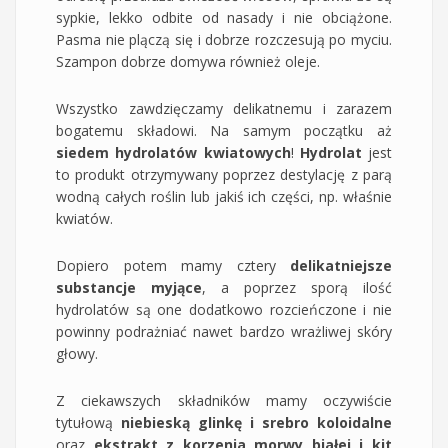
sypkie, lekko odbite od nasady i nie obciążone.
Pasma nie plączą się i dobrze rozczesują po myciu.
Szampon dobrze domywa również oleje.
Wszystko zawdzięczamy delikatnemu i zarazem
bogatemu składowi. Na samym początku aż
siedem hydrolatów kwiatowych
!
Hydrolat
jest
to produkt otrzymywany poprzez destylację z parą
wodną całych roślin lub jakiś ich części, np. właśnie
kwiatów.
Dopiero potem mamy cztery
delikatniejsze
substancje myjące
, a poprzez sporą ilość
hydrolatów są one dodatkowo rozcieńczone i nie
powinny podrażniać nawet bardzo wrażliwej skóry
głowy.
Z ciekawszych składników mamy oczywiście
tytułową
niebieską glinkę i srebro koloidalne
oraz
ekstrakt z korzenia morwy białej i kit