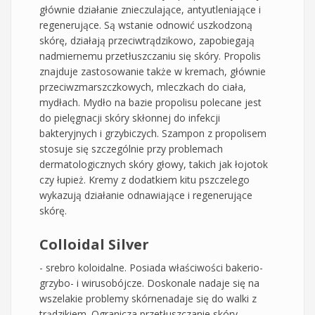
głównie działanie znieczulające, antyutleniające i
regenerujące. Są wstanie odnowić uszkodzoną
skórę, działają przeciwtrądzikowo, zapobiegają
nadmiernemu przetłuszczaniu się skóry. Propolis
znajduje zastosowanie także w kremach, głównie
przeciwzmarszczkowych, mleczkach do ciała,
mydłach. Mydło na bazie propolisu polecane jest
do pielęgnacji skóry skłonnej do infekcji
bakteryjnych i grzybiczych. Szampon z propolisem
stosuje się szczególnie przy problemach
dermatologicznych skóry głowy, takich jak łojotok
czy łupież. Kremy z dodatkiem kitu pszczelego
wykazują działanie odnawiające i regenerujące
skórę.
Colloidal Silver
- srebro koloidalne. Posiada właściwości bakerio-
grzybo- i wirusobójcze. Doskonale nadaje się na
wszelakie problemy skórnenadaje się do walki z
trądzikiem. Ogranicza przetłuszczanie skóry