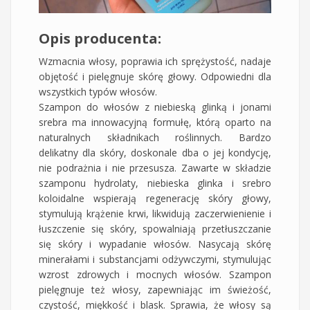
Opis producenta:
Wzmacnia włosy, poprawia ich sprężystość, nadaje
objętość i pielęgnuje skórę głowy. Odpowiedni dla
wszystkich typów włosów.
Szampon do włosów z niebieską glinką i jonami
srebra ma innowacyjną formułę, którą oparto na
naturalnych składnikach roślinnych. Bardzo
delikatny dla skóry, doskonale dba o jej kondycję,
nie podrażnia i nie przesusza. Zawarte w składzie
szamponu hydrolaty, niebieska glinka i srebro
koloidalne wspierają regenerację skóry głowy,
stymulują krążenie krwi, likwidują zaczerwienienie i
łuszczenie się skóry, spowalniają przetłuszczanie
się skóry i wypadanie włosów. Nasycają skórę
minerałami i substancjami odżywczymi, stymulując
wzrost zdrowych i mocnych włosów. Szampon
pielęgnuje też włosy, zapewniając im świeżość,
czystość, miękkość i blask. Sprawia, że włosy są