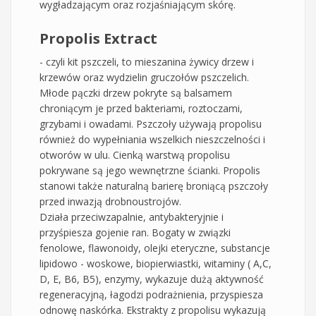
wygładzającym oraz rozjaśniającym skórę.
Propolis Extract
- czyli kit pszczeli, to mieszanina żywicy drzew i
krzewów oraz wydzielin gruczołów pszczelich.
Młode pączki drzew pokryte są balsamem
chroniącym je przed bakteriami, roztoczami,
grzybami i owadami. Pszczoły używają propolisu
również do wypełniania wszelkich nieszczelności i
otworów w ulu. Cienką warstwą propolisu
pokrywane są jego wewnętrzne ścianki. Propolis
stanowi także naturalną barierę broniącą pszczoły
przed inwazją drobnoustrojów.
Działa przeciwzapalnie, antybakteryjnie i
przyśpiesza gojenie ran. Bogaty w związki
fenolowe, flawonoidy, olejki eteryczne, substancje
lipidowo - woskowe, biopierwiastki, witaminy ( A,C,
D, E, B6, B5), enzymy, wykazuje dużą aktywność
regeneracyjną, łagodzi podrażnienia, przyspiesza
odnowę naskórka. Ekstrakty z propolisu wykazują