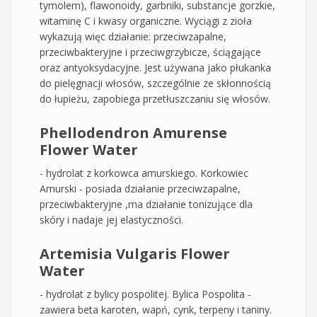
tymolem), flawonoidy, garbniki, substancje gorzkie,
witaminę C i kwasy organiczne. Wyciągi z zioła
wykazują więc działanie: przeciwzapalne,
przeciwbakteryjne i przeciwgrzybicze, ściągające
oraz antyoksydacyjne. Jest używana jako płukanka
do pielęgnacji włosów, szczególnie ze skłonnością
do łupieżu, zapobiega przetłuszczaniu się włosów.
Phellodendron Amurense
Flower Water
- hydrolat z korkowca amurskiego. Korkowiec
Amurski - posiada działanie przeciwzapalne,
przeciwbakteryjne ,ma działanie tonizujące dla
skóry i nadaje jej elastyczności.
Artemisia Vulgaris Flower
Water
- hydrolat z bylicy pospolitej. Bylica Pospolita -
zawiera beta karoten, wapń, cynk, terpeny i taniny.