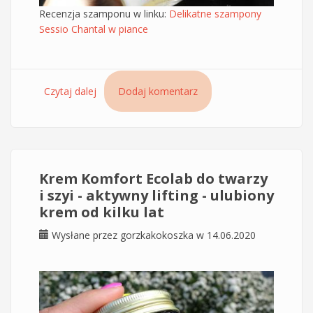
Recenzja szamponu w linku:
Delikatne szampony
Sessio Chantal w piance
Czytaj dalej
wpis Szampon w piance Sessio Chantal do
Dodaj komentarz
normalnej i przetłuszczającej się skóry głowy -
sam skład
Krem Komfort Ecolab do twarzy
i szyi - aktywny lifting - ulubiony
krem od kilku lat
Wysłane przez
gorzkakokoszka
w 14.06.2020