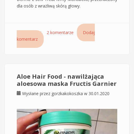
dla osób z wrażliwą skórą głowy.
Czytaj dalej
wpis Szampon Sensi Dermo Treat Montibello
2 komentarze
Dodaj
komentarz
do wrażliwej skóry głowy
Aloe Hair Food - nawilżająca
aloesowa maska Fructis Garnier
Wysłane przez
gorzkakokoszka
w 30.01.2020