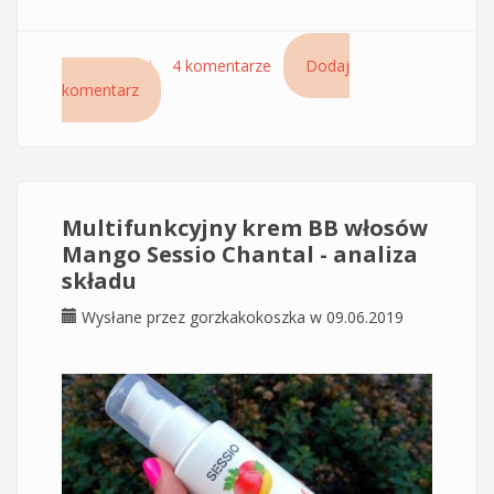
Czytaj dalej
wpis Odżywczy szampon Sessio Vege Cocktail
4 komentarze
Dodaj
komentarz
Mango – mój HIT 2019 wśród szamponów
Multifunkcyjny krem BB włosów
Mango Sessio Chantal - analiza
składu
Wysłane przez
gorzkakokoszka
w 09.06.2019