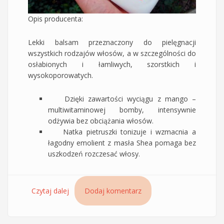
Opis producenta:
Lekki balsam przeznaczony do pielęgnacji
wszystkich rodzajów włosów, a w szczególności do
osłabionych i łamliwych, szorstkich i
wysokoporowatych.
Dzięki zawartości wyciągu z mango –
multiwitaminowej bomby, intensywnie
odżywia bez obciążania włosów.
Natka pietruszki tonizuje i wzmacnia a
łagodny emolient z masła Shea pomaga bez
uszkodzeń rozczesać włosy.
Czytaj dalej
wpis Balsam odżywczy Mango Sessio Chantal -
Dodaj komentarz
analiza składu