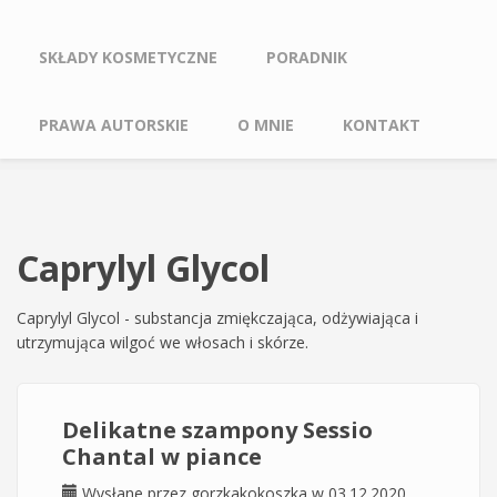
SKŁADY KOSMETYCZNE
PORADNIK
PRAWA AUTORSKIE
O MNIE
KONTAKT
Caprylyl Glycol
Caprylyl Glycol - substancja zmiękczająca, odżywiająca i
utrzymująca wilgoć we włosach i skórze.
Delikatne szampony Sessio
Chantal w piance
Wysłane przez
gorzkakokoszka
w 03.12.2020