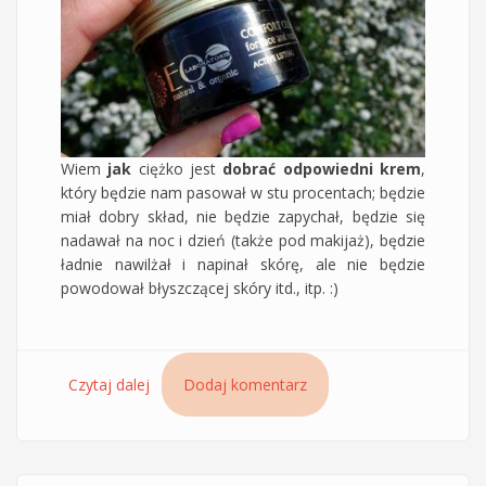
Wiem
jak
ciężko jest
dobrać odpowiedni krem
,
który będzie nam pasował w stu procentach; będzie
miał dobry skład, nie będzie zapychał, będzie się
nadawał na noc i dzień (także pod makijaż), będzie
ładnie nawilżał i napinał skórę, ale nie będzie
powodował błyszczącej skóry itd., itp. :)
Czytaj dalej
wpis Krem Komfort Ecolab do twarzy i szyi -
Dodaj komentarz
aktywny lifting - ulubiony krem od kilku lat