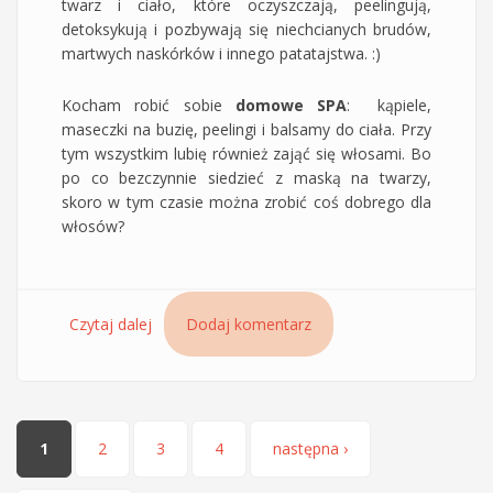
twarz i ciało, które oczyszczają, peelingują,
detoksykują i pozbywają się niechcianych brudów,
martwych naskórków i innego patatajstwa. :)
Kocham robić sobie
domowe SPA
: kąpiele,
maseczki na buzię, peelingi i balsamy do ciała. Przy
tym wszystkim lubię również zająć się włosami. Bo
po co bezczynnie siedzieć z maską na twarzy,
skoro w tym czasie można zrobić coś dobrego dla
włosów?
Czytaj dalej
wpis Zabieg Hair Detox System Sessio Chantal
Dodaj komentarz
– detoksykująca maska z zieloną glinką,
szampon, odżywka i spray
Strony
1
2
3
4
następna ›