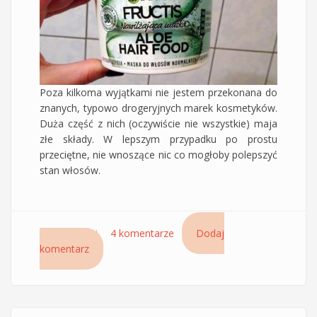
Poza kilkoma wyjątkami nie jestem przekonana do
znanych, typowo drogeryjnych marek kosmetyków.
Duża część z nich (oczywiście nie wszystkie) maja
złe składy. W lepszym przypadku po prostu
przeciętne, nie wnoszące nic co mogłoby polepszyć
stan włosów.
Czytaj dalej
wpis Aloe Hair Food - nawilżająca aloesowa
4 komentarze
Dodaj
komentarz
maska Fructis Garnier