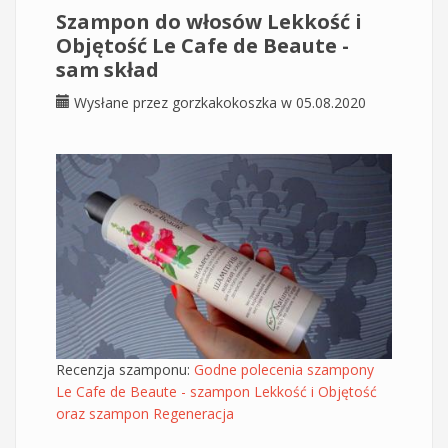
Szampon do włosów Lekkość i
Objętość Le Cafe de Beaute -
sam skład
Wysłane przez
gorzkakokoszka
w 05.08.2020
Recenzja szamponu:
Godne polecenia szampony
Le Cafe de Beaute - szampon Lekkość i Objętość
oraz szampon Regeneracja