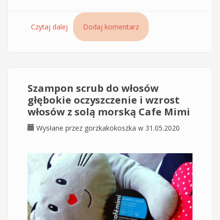
Czytaj dalej
wpis Szampon do włosów Lekkość i Objętość
Dodaj komentarz
Le Cafe de Beaute - sam skład
Szampon scrub do włosów
głębokie oczyszczenie i wzrost
włosów z solą morską Cafe Mimi
Wysłane przez
gorzkakokoszka
w 31.05.2020