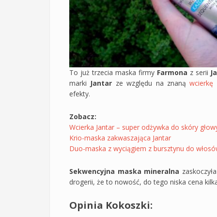
To już trzecia maska firmy
Farmona
z serii
Ja
marki
Jantar
ze względu na znaną
wcierkę
efekty.
Zobacz:
Wcierka Jantar – super odżywka do skóry głow
Krio-maska zakwaszająca Jantar
Duo-maska z wyciągiem z bursztynu do włosów
Sekwencyjna maska mineralna
zaskoczyła 
drogerii, że to nowość, do tego niska cena kilk
Opinia Kokoszki: