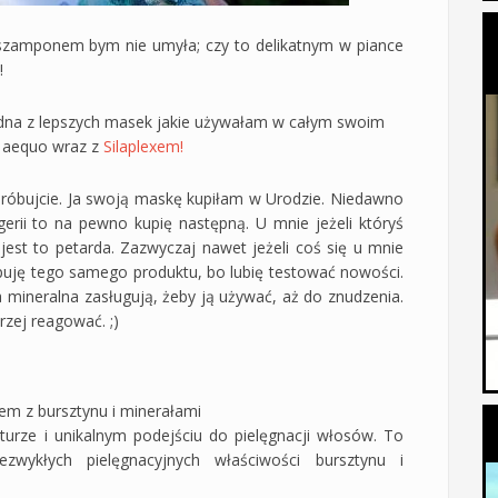
zamponem bym nie umyła; czy to delikatnym w piance
!
jedna z lepszych masek jakie używałam w całym swoim
x aequo wraz z
Silaplexem!
ypróbujcie. Ja swoją maskę kupiłam w Urodzie. Niedawno
gerii to na pewno kupię następną. U mnie jeżeli któryś
jest to petarda. Zazwyczaj nawet jeżeli coś się u mnie
upuję tego samego produktu, bo lubię testować nowości.
 mineralna zasługują, żeby ją używać, aż do znudzenia.
rzej reagować. ;)
em z bursztynu i minerałami
turze i unikalnym podejściu do pielęgnacji włosów. To
ezwykłych pielęgnacyjnych właściwości bursztynu i