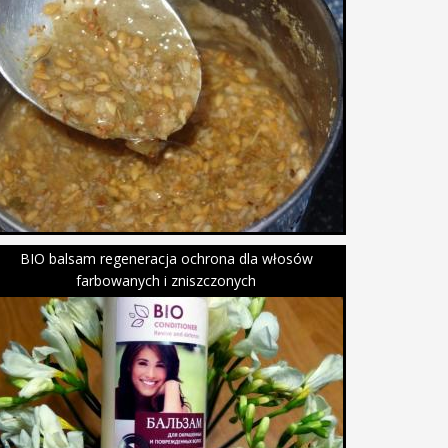
BIO balsam regeneracja ochrona dla włosów
farbowanych i zniszczonych