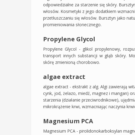
odpowiedzialne za starzenie się skóry. Burszt
włosów. Kosmetyki z jego dodatkiem wzmacnia
przetłuszczaniu się włosów. Bursztyn jako natu
promieniowania słonecznego.
Propylene Glycol
Propylene Glycol - glikol propylenowy, rozpus
transport innych substancji w głąb skóry. M
skórę zmienioną chorobowo.
algae extract
algae extract - ekstrakt z alg. Algi zawierają 
cynk, jod, żelazo, miedź, magnez i mangan) ora
starzenia (działanie przeciwrodnikowe), ujędrn
mikrokrążenie krwi, wzmacniając naczynia krwi
Magnesium PCA
Magnesium PCA - pirolidonokarboksylan magne