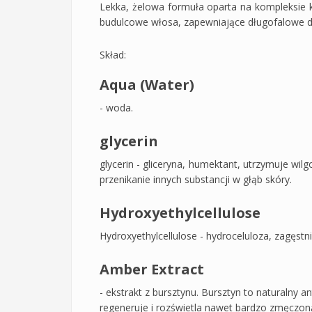
Lekka, żelowa formuła oparta na kompleksie 
budulcowe włosa, zapewniające długofalowe dz
Skład:
Aqua (Water)
- woda.
glycerin
glycerin - gliceryna, humektant, utrzymuje wil
przenikanie innych substancji w głąb skóry.
Hydroxyethylcellulose
Hydroxyethylcellulose - hydroceluloza, zagęstn
Amber Extract
- ekstrakt z bursztynu. Bursztyn to naturalny
regeneruje i rozświetla nawet bardzo zmęczoną 