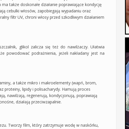
yn ma także doskonałe działanie poprawiające kondycję
ją cebulki włosów, zapobiegają wypadaniu oraz
ralny filtr UV, chroni włosy przed szkodliwym działaniem
zczalnik, glikol zalicza się też do nawilżaczy. Ułatwia
oże powodować podrażnienia, jeżeli nakładany jest na
witaminy, a także mikro i makroelementy (wapń, brom,
z proteiny, lipidy i polisacharydy. Hamują proces
iają, nawilżają, regenerują, kondycjonują, poprawiają
onośne, działają przeciwzapalnie.
zu. Tworzy film, który zatrzymuje wodę w naskórku,