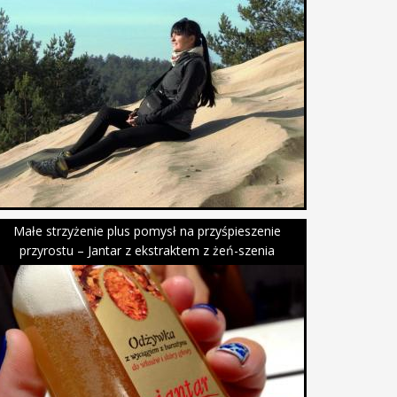
Małe strzyżenie plus pomysł na przyśpieszenie
przyrostu – Jantar z ekstraktem z żeń-szenia