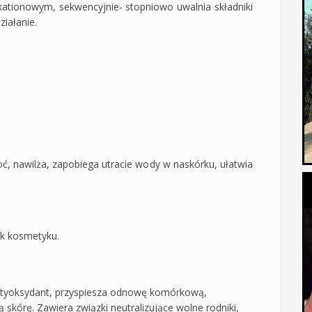
kationowym, sekwencyjnie- stopniowo uwalnia składniki
iałanie.
goć, nawilża, zapobiega utracie wody w naskórku, ułatwia
ik kosmetyku.
 antyoksydant, przyspiesza odnowę komórkową,
skórę. Zawiera związki neutralizujące wolne rodniki,