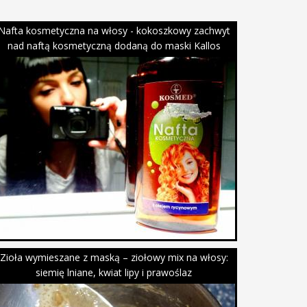
Nafta kosmetyczna na włosy - kokoszkowy zachwyt
nad naftą kosmetyczną dodaną do maski Kallos
Zioła wymieszane z maską – ziołowy mix na włosy:
siemię lniane, kwiat lipy i prawoślaz