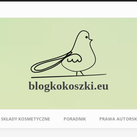
blogkokoszki.eu
SKŁADY KOSMETYCZNE
PORADNIK
PRAWA AUTORSK