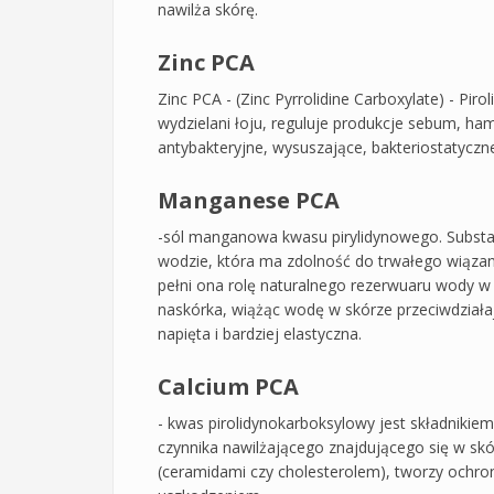
nawilża skórę.
Zinc PCA
Zinc PCA - (Zinc Pyrrolidine Carboxylate) - Pi
wydzielani łoju, reguluje produkcje sebum, ham
antybakteryjne, wysuszające, bakteriostatyczn
Manganese PCA
-sól manganowa kwasu pirylidynowego. Substan
wodzie, która ma zdolność do trwałego wiązan
pełni ona rolę naturalnego rezerwuaru wody 
naskórka, wiążąc wodę w skórze przeciwdziałają
napięta i bardziej elastyczna.
Calcium PCA
- kwas pirolidynokarboksylowy jest składnikiem
czynnika nawilżającego znajdującego się w skór
(ceramidami czy cholesterolem), tworzy ochron