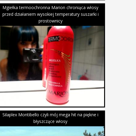
Mgiełka termoochronna Marion chroniąca włosy
przed działaniem wysokiej temperatury suszarki i
prostownicy
Silaplex Montibello czyli mój mega hit na piękne i
błyszczące włosy