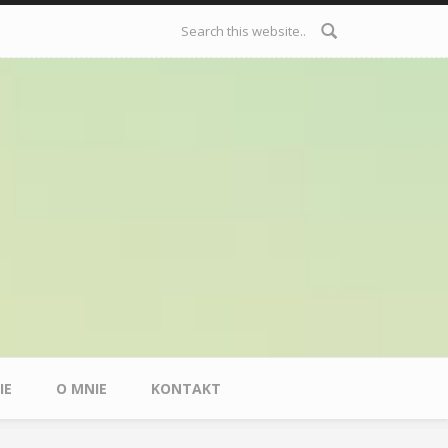
Formularz
wyszukiwania
IE
O MNIE
KONTAKT