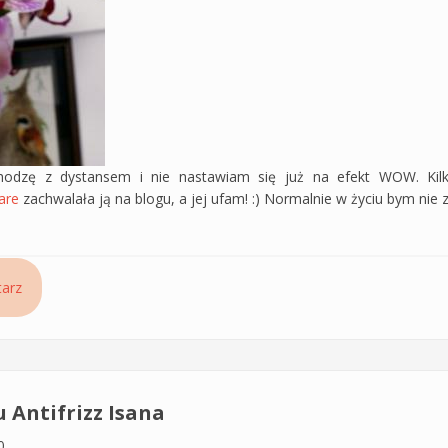
odzę z dystansem i nie nastawiam się już na efekt WOW. Kil
are
zachwalała ją na blogu, a jej ufam! :) Normalnie w życiu bym nie 
Biotin + Repair 7
arz
Antifrizz Isana
0