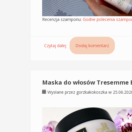
Recenzja szamponu:
Godne polecenia szampon
Czytaj dalej
wpis Szampon do włosów Lekkość 
Dodaj komentarz
Maska do włosów Tresemme Bi
Wysłane przez
gorzkakokoszka
w 25.06.202