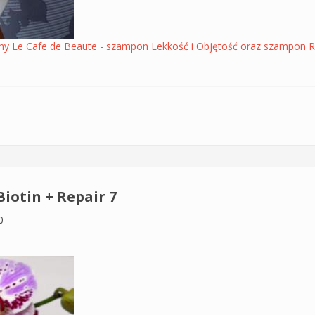
y Le Cafe de Beaute - szampon Lekkość i Objętość oraz szampon 
i Objętość Le Cafe de Beaute - sam skład
otin + Repair 7
0