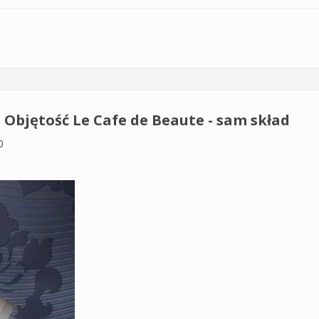
e Cafe de Beaute - szampon Lekkość i Objętość oraz szampon Rege
Objętość Le Cafe de Beaute - sam skład
0