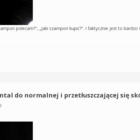
szampon polecam?”, „Jaki szampon kupić?”. I faktycznie jest to bardz
hantal w piance
al do normalnej i przetłuszczającej się sk
0