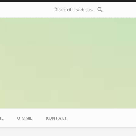
Formularz
wyszukiwania
IE
O MNIE
KONTAKT