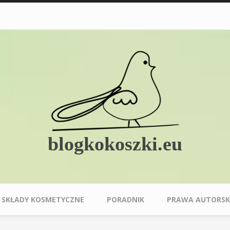
blogkokoszki.eu
SKŁADY KOSMETYCZNE
PORADNIK
PRAWA AUTORSK