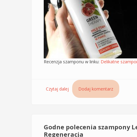
Recenzja szamponu w linku:
Delikatne szampon
Czytaj dalej
wpis Szampon w piance Sessio Chan
Dodaj komentarz
Godne polecenia szampony Le
Regeneracja