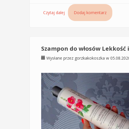
Czytaj dalej
wpis Godne polecenia szampony L
Dodaj komentarz
Szampon do włosów Lekkość i 
Wysłane przez
gorzkakokoszka
w 05.08.202