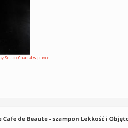
y Sessio Chantal w piance
tal do normalnej i przetłuszczającej się skóry głowy - sam skład
 Cafe de Beaute - szampon Lekkość i Objęt