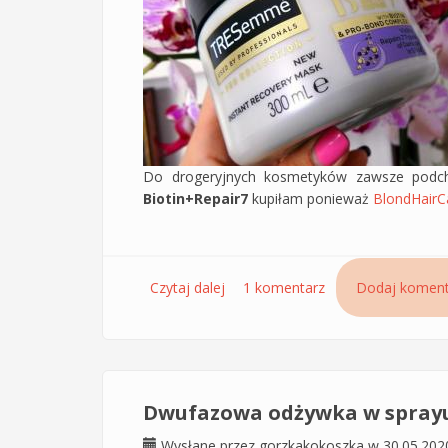
Do drogeryjnych kosmetyków zawsze podch
Biotin+Repair7
kupiłam ponieważ
BlondHairC
Czytaj dalej
wpis Maska do włosów Tresemme 
1 komentarz
Dodaj koment
Dwufazowa odżywka w sprayu 
Wysłane przez
gorzkakokoszka
w 30.05.202