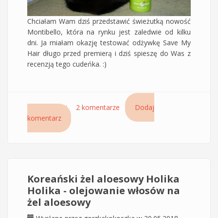
Chciałam Wam dziś przedstawić świeżutką nowość
Montibello, która na rynku jest zaledwie od kilku
dni. Ja miałam okazję testować odżywkę Save My
Hair długo przed premierą i dziś spieszę do Was z
recenzją tego cudeńka. :)
Czytaj dalej
wpis Lotion chroniący włosy Save My Hair 365
2 komentarze
Dodaj
komentarz
Sun Protector Montibello - Mój Must Have na
wakacje i nie tylko
Koreański żel aloesowy Holika
Holika - olejowanie włosów na
żel aloesowy