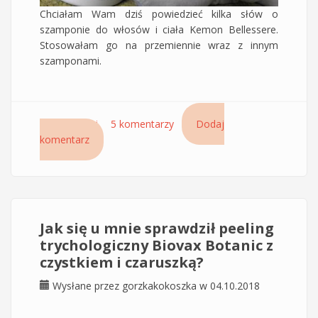
Chciałam Wam dziś powiedzieć kilka słów o
szamponie do włosów i ciała Kemon Bellessere.
Stosowałam go na przemiennie wraz z innym
szamponami.
Czytaj dalej
wpis Szampon do włosów i ciała Actyva
5 komentarzy
Dodaj
komentarz
Bellessere Kemon plus mój zestaw na idealne
włosy
Jak się u mnie sprawdził peeling
trychologiczny Biovax Botanic z
czystkiem i czaruszką?
Wysłane przez
gorzkakokoszka
w 04.10.2018