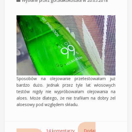
Wysłane przez
gorzkakokoszka
w 20.05.2018
Sposobów na olejowanie przetestowałam już
bardzo dużo. Jednak przez tyle lat włosowych
testów nigdy nie wypróbowałam olejowania na
aloes. Może dlatego, że nie trafiłam na dobry żel
aloesowy pod względem składu.
Czytaj dalej
wpis Koreański żel aloesowy Holika Holika -
14 komentarzy
Dodaj