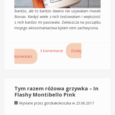
Bardzo, ale to bardzo dawno nie używałam masek
Biovax. Kiedyś wiele z nich testowałam i większość
z nich bardzo mi pasowała. Zwłaszcza na początku
mojego włosomaniactwa byłam nimi zachwycona.
Czytaj dalej
wpis Maska do włosów Biovax Keratyna i
3 komentarze
Dodaj
komentarz
Jedwab – chyba najlepszy Biovax jaki miałam
Tym razem różowa grzywka – In
Flashy Montibello Pink
Wysłane przez
gorzkakokoszka
w 25.06.2017