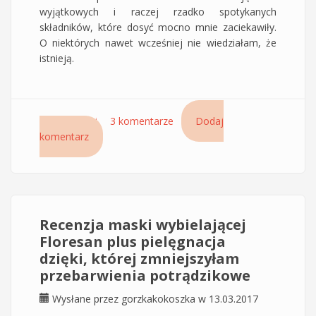
wyjątkowych i raczej rzadko spotykanych
składników, które dosyć mocno mnie zaciekawiły.
O niektórych nawet wcześniej nie wiedziałam, że
istnieją.
Czytaj dalej
wpis Ampułki Hair-Loss Control Chronos Treat
3 komentarze
Dodaj
komentarz
Montibello
Recenzja maski wybielającej
Floresan plus pielęgnacja
dzięki, której zmniejszyłam
przebarwienia potrądzikowe
Wysłane przez
gorzkakokoszka
w 13.03.2017