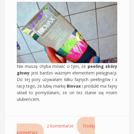
Nie muszę chyba mówić o tym, że
peeling skóry
głowy
jest bardzo ważnym elementem pielęgnacji.
Do tej pory używałam kilku fajnych peelingów i z
racji tego, że lubię markę
Biovax
i produkt ma fajny
skład to pomyślałam, że on też stanie się moim
ulubieńcem.
Czytaj dalej
wpis Jak się u mnie sprawdził peeling
2 komentarze
Dodaj
komentarz
trychologiczny Biovax Botanic z czystkiem i