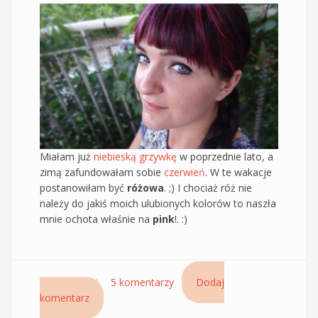
Miałam już
niebieską grzywkę
w poprzednie lato, a
zimą zafundowałam sobie
czerwień
. W te wakacje
postanowiłam być
różowa
. ;) I chociaż róż nie
należy do jakiś moich ulubionych kolorów to naszła
mnie ochota właśnie na
pink
!. :)
Czytaj dalej
wpis Tym razem różowa grzywka – In Flashy
5 komentarzy
Dodaj
komentarz
Montibello Pink