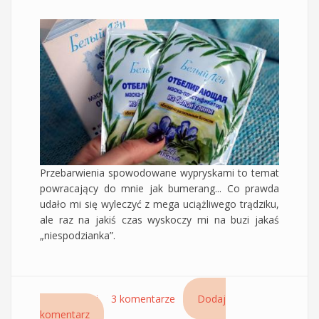
Przebarwienia spowodowane wypryskami to temat
powracający do mnie jak bumerang... Co prawda
udało mi się wyleczyć z mega uciążliwego trądziku,
ale raz na jakiś czas wyskoczy mi na buzi jakaś
„niespodzianka”.
Czytaj dalej
wpis Recenzja maski wybielającej Floresan plus
3 komentarze
Dodaj
komentarz
pielęgnacja dzięki, której zmniejszyłam