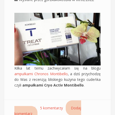
Kilka lat temu zachwycałam się na blogu
ampułkami Chronos Montibello
, a dziś przychodzę
do Was z recenzją bliskiego kuzyna tego cudeńka
czyli
ampułkami Cryo Activ Montibello
.
Czytaj dalej
wpis Genialne ampułki przeciw wypadaniu
5 komentarzy
Dodaj
komentarz
włosów Hair-Loss Cryo Montibello