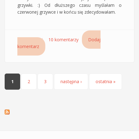
grzywki. :) Od dłuższego czasu myślałam o
czerwonej grzywce i w końcu się zdecydowałam.
Czytaj dalej
wpis Czerwona grzywka – In Flashy Colours
10 komentarzy
Dodaj
komentarz
Red Montibello
Strony
1
2
3
następna ›
ostatnia »