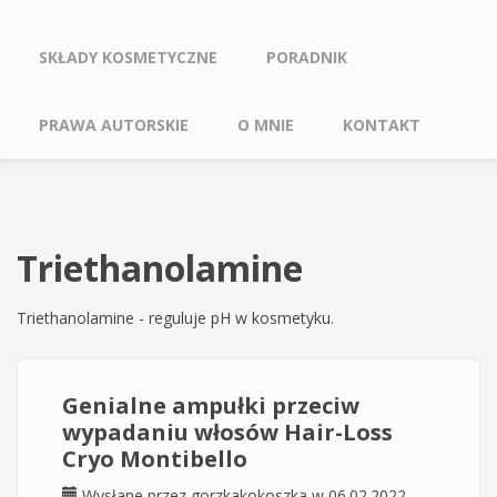
SKŁADY KOSMETYCZNE
PORADNIK
PRAWA AUTORSKIE
O MNIE
KONTAKT
Triethanolamine
Triethanolamine - reguluje pH w kosmetyku.
Genialne ampułki przeciw
wypadaniu włosów Hair-Loss
Cryo Montibello
Wysłane przez
gorzkakokoszka
w 06.02.2022