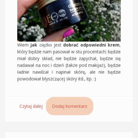
Wiem
jak
ciężko jest
dobrać odpowiedni krem
,
który będzie nam pasował w stu procentach; będzie
miał dobry skład, nie będzie zapychał, będzie się
nadawał na noc i dzień (także pod makijaż), będzie
ładnie nawilżał i napinał skórę, ale nie będzie
powodował błyszczącej skóry itd., itp. :)
Czytaj dalej
wpis Krem Komfort Ecolab do twarzy i szyi -
Dodaj komentarz
aktywny lifting - ulubiony krem od kilku lat