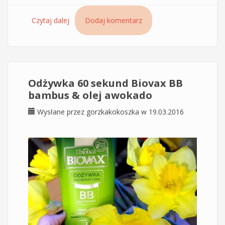
Czytaj dalej
wpis Wzmacniający olejek do włosów babuszki
Dodaj komentarz
Agafii z zanurzonymi nasionami kminku i
rozmarynu w środku
Odżywka 60 sekund Biovax BB
bambus & olej awokado
Wysłane przez
gorzkakokoszka
w 19.03.2016