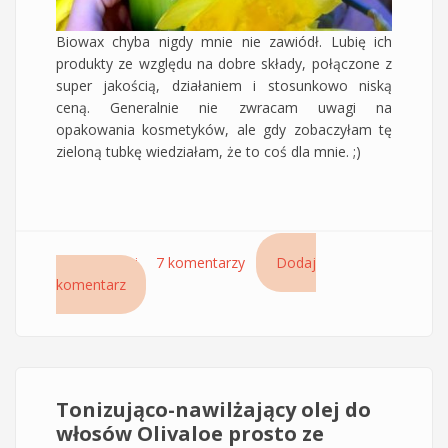
Biowax chyba nigdy mnie nie zawiódł. Lubię ich
produkty ze względu na dobre składy, połączone z
super jakością, działaniem i stosunkowo niską
ceną. Generalnie nie zwracam uwagi na
opakowania kosmetyków, ale gdy zobaczyłam tę
zieloną tubkę wiedziałam, że to coś dla mnie. ;)
Czytaj dalej
wpis Odżywka 60 sekund Biovax BB bambus &
7 komentarzy
Dodaj
komentarz
olej awokado
Tonizująco-nawilżający olej do
włosów Olivaloe prosto ze