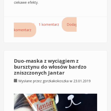
ciekawe efekty.
Czytaj dalej
wpis Sekwencyjna maska mineralna Jantar - hit,
1 komentarz
Dodaj
komentarz
który przeszedł moje najśmielsze oczekiwania
Duo-maska z wyciągiem z
bursztynu do włosów bardzo
zniszczonych Jantar
Wysłane przez
gorzkakokoszka
w 23.01.2019