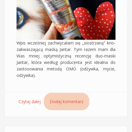
Wpis wcześniej zachwycałam się „siostrzaną” krio-
zakwaszającą maską Jantar. Tym razem mam dla
Was mniej optymistyczną recenzję duo-maski
Jantar, która według producenta jest idealna do
zastosowania metodą OMO (odżywka, mycie,
odżywka).
Czytaj dalej
wpis Duo-maska z wyciągiem z bursztynu do
Dodaj komentarz
włosów bardzo zniszczonych Jantar