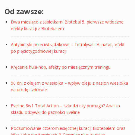
Od zawsze:
Dwa miesiące z tabletkami Biotebal 5, pierwsze widoczne
efekty kuracji z Biotebalem
Antybiotyki przeciwtrądzikowe – Tetralysal i Acnatac, efekt
po pięciotygodniowej kuracji
Kręcenie hula-hop, efekty po miesięcznym treningu
50 dni z olejem z wiesiołka – wpływ oleju z nasion wiesiołka
na urodę i zdrowie
Eveline 8w1 Total Action – szkodzi czy pomaga? Analiza
składu odżywki do paznokci Eveline
Podsumowanie czteromiesięcznej kuracji Biotebalem oraz
kilka słów o witaminach B Complex plus Nutrilite