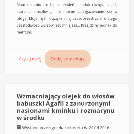
Mam ostatnio trochę zmartwień i natłok różnych zajęć,
które uniemożliwiają mi mocne zaangażowanie się w
bloga. Moje myśli krążą w innej czasoprzestrzeni, dlatego
częstotliwość wpisów jest mniejsza… Przejdźmy jednak do
meritum.
Czytaj dalej
wpis Kuracja lotionem przeciw wypadaniu oraz
Dodaj komentarz
kapsułkami ACM Novophane
Wzmacniający olejek do włosów
babuszki Agafii z zanurzonymi
nasionami kminku i rozmarynu
w środku
Wysłane przez
gorzkakokoszka
w 24.04.2016