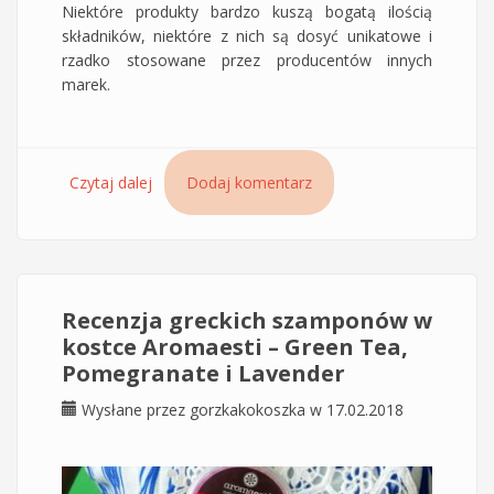
Niektóre produkty bardzo kuszą bogatą ilością
składników, niektóre z nich są dosyć unikatowe i
rzadko stosowane przez producentów innych
marek.
Czytaj dalej
wpis Krem do twarzy Orientana Morwa i
Dodaj komentarz
Lukrecja – Dlaczego mam mieszane uczucia do
marki Orientana?
Recenzja greckich szamponów w
kostce Aromaesti – Green Tea,
Pomegranate i Lavender
Wysłane przez
gorzkakokoszka
w 17.02.2018