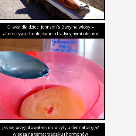
Oliwka dla dzieci Johnson`s Baby na włosy –
alternatywa dla olejowania tradycyjnymi olejami
Jak się przygotowałam do wizyty u dermatologa?
Wiedza na temat trądziku i hormonów