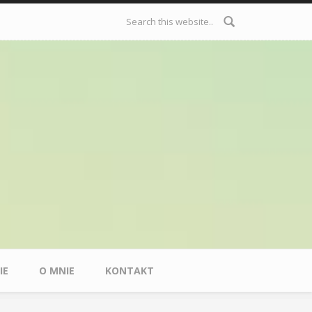
Formularz
wyszukiwania
IE
O MNIE
KONTAKT