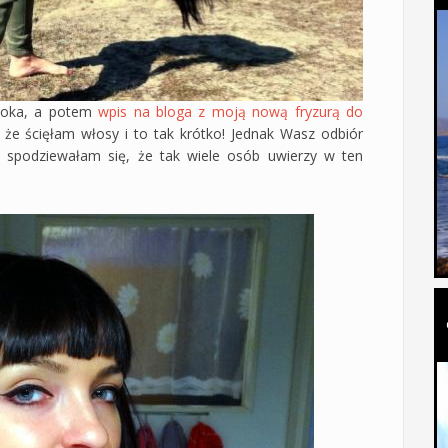
booka, a potem
wpis na bloga z moją nową fryzurą do
, że ścięłam włosy i to tak krótko! Jednak Wasz odbiór
e spodziewałam się, że tak wiele osób uwierzy w ten