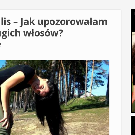
ilis – Jak upozorowałam
ługich włosów?
6