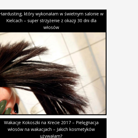
Hairdusting, który wykonałam w świetnym salonie w
Kielcach – super strzyżenie z okazji 30 dni dla
włosów
Wakacje Kokoszki na Krecie 2017 – Pielęgnacja
włosów na wakacjach – Jakich kosmetyków
używałam?