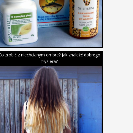
Co zrobić z niechcianym ombre? Jak znaleźć dobrego
fryzjera?