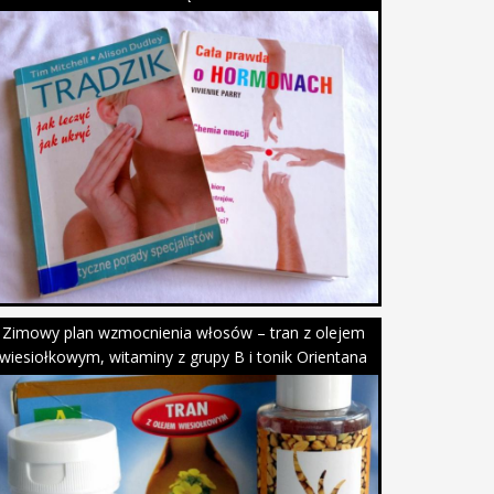
Zimowy plan wzmocnienia włosów – tran z olejem
wiesiołkowym, witaminy z grupy B i tonik Orientana