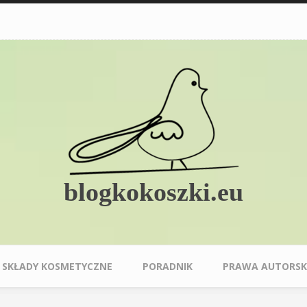
blogkokoszki.eu
SKŁADY KOSMETYCZNE
PORADNIK
PRAWA AUTORSK