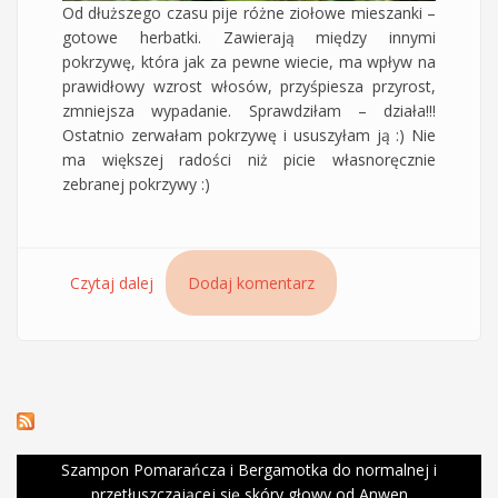
Od dłuższego czasu pije różne ziołowe mieszanki –
gotowe herbatki. Zawierają między innymi
pokrzywę, która jak za pewne wiecie, ma wpływ na
prawidłowy wzrost włosów, przyśpiesza przyrost,
zmniejsza wypadanie. Sprawdziłam – działa!!!
Ostatnio zerwałam pokrzywę i ususzyłam ją :) Nie
ma większej radości niż picie własnoręcznie
zebranej pokrzywy :)
Czytaj dalej
wpis Pokrzywa na piękne włosy - picie
Dodaj komentarz
pokrzywy na wypadanie włosów i szybszy
przyrost
Szampon Pomarańcza i Bergamotka do normalnej i
przetłuszczającej się skóry głowy od Anwen