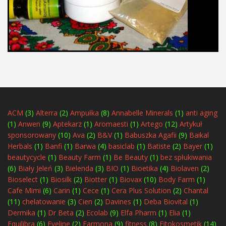
ACM
(3)
Alterra
(2)
Ampułka
(8)
Annabelle Minerals
(1)
anti aging
(1)
Anwen
(9)
Aptekarz
(1)
Aromaesti
(1)
Artego
(12)
Artykuł
sponsorowany
(10)
Ava
(2)
B&V
(1)
Babuszka Agafii
(9)
Baikal
Herbals
(1)
Banfi
(1)
Barwa
(4)
basiclab
(1)
Batiste
(2)
Bayer
(1)
beautycycle
(1)
Beauty Farm
(1)
Be Beauty
(1)
bez spłukiwania
(6)
Biały Jeleń
(3)
Bielenda
(3)
BIO
(1)
Bioetika
(4)
Biolaven
(2)
Bioselect
(1)
Biosilk
(2)
Biotter
(1)
Biovax
(10)
Body Farm
(1)
Cafe Mimi
(6)
Carin
(1)
Cece
(1)
Cera Plus Solution
(2)
Chantal
(11)
chelatowanie
(3)
Cien
(2)
Davines
(1)
Deba Biovital
(1)
Dermika
(1)
Dr Beta
(2)
Ecolab
(9)
Elfa Pharm
(1)
Elia
(1)
Equilibra
(6)
Eveline
(2)
Farmona
(9)
fitness
(8)
Fitokosmetik
(14)