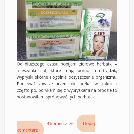
Od dłuższego czasu popijam ziołowe herbatki –
mieszanki ziół, które mają pomóc na trądzik,
wypryski skórne i ogólnie oczyszczenie organizmu.
Ponieważ zawsze przed miesiączką, w trakcie i
często po, borykam się z wypryskami na brodzie to
postanowiłam spróbować tych herbatek.
Czytaj dalej
wpis Ziołowe herbatki: oczyszczająca, na
4 komentarze
Dodaj
komentarz
trądzik i pomocnicza w niedoskonałościach