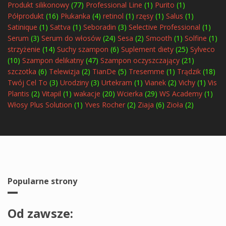
Produkt silikonowy
(77)
Professional Line
(1)
Purito
(1)
Półprodukt
(16)
Płukanka
(4)
retinol
(1)
rzęsy
(1)
Salus
(1)
Satinique
(1)
Sattva
(1)
Seboradin
(3)
Selective Professional
(1)
Serum
(3)
Serum do włosów
(24)
Sesa
(2)
Smooth
(1)
Solfine
(1)
strzyżenie
(14)
Suchy szampon
(6)
Suplement diety
(25)
Sylveco
(10)
Szampon delikatny
(47)
Szampon oczyszczający
(21)
szczotka
(6)
Telewizja
(2)
TianDe
(5)
Tresemme
(1)
Trądzik
(18)
Twój Cel To
(3)
Urodziny
(3)
Urtekram
(1)
Vianek
(2)
Vichy
(1)
Vis
Plantis
(2)
Vitapil
(1)
wakacje
(20)
Wcierka
(29)
WS Academy
(1)
Włosy Plus Solution
(1)
Yves Rocher
(2)
Ziaja
(6)
Zioła
(2)
Popularne strony
Od zawsze: