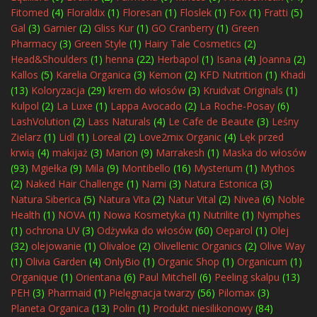
Fitomed
(4)
Floraldix
(1)
Floresan
(1)
Floslek
(1)
Fox
(1)
Fratti
(5)
Gal
(3)
Garnier
(2)
Gliss Kur
(1)
GO Cranberry
(1)
Green
Pharmacy
(3)
Green Style
(1)
Hairy Tale Cosmetics
(2)
Head&Shoulders
(1)
henna
(22)
Herbapol
(1)
Isana
(4)
Joanna
(2)
Kallos
(5)
Karelia Organica
(3)
Kemon
(2)
KFD Nutrition
(1)
Khadi
(13)
Koloryzacja
(29)
krem do włosów
(3)
Kruidvat Originals
(1)
Kulpol
(2)
La Luxe
(1)
Lappa Avocado
(2)
La Roche-Posay
(6)
LashVolution
(2)
Lass Naturals
(4)
Le Cafe de Beaute
(3)
Leśny
Zielarz
(1)
Lidl
(1)
Loreal
(2)
Love2mix Organic
(4)
Lęk przed
krwią
(4)
makijaż
(3)
Marion
(9)
Marrakesh
(1)
Maska do włosów
(93)
Mgiełka
(9)
Mila
(9)
Montibello
(16)
Mysterium
(1)
Mythos
(2)
Naked Hair Challenge
(1)
Nami
(3)
Natura Estonica
(3)
Natura Siberica
(5)
Natura Vita
(2)
Natur Vital
(2)
Nivea
(6)
Noble
Health
(1)
NOVA
(1)
Nowa Kosmetyka
(1)
Nutrilite
(1)
Nymphes
(1)
ochrona UV
(3)
Odżywka do włosów
(60)
Oeparol
(1)
Olej
(32)
olejowanie
(1)
Olivaloe
(2)
Olivellenic Organics
(2)
Olive Way
(1)
Olivia Garden
(4)
OnlyBio
(1)
Organic Shop
(1)
Organicum
(1)
Organique
(1)
Orientana
(6)
Paul Mitchell
(6)
Peeling skalpu
(13)
PEH
(3)
Pharmaid
(1)
Pielęgnacja twarzy
(56)
Pilomax
(3)
Planeta Organica
(13)
Polin
(1)
Produkt niesilikonowy
(84)