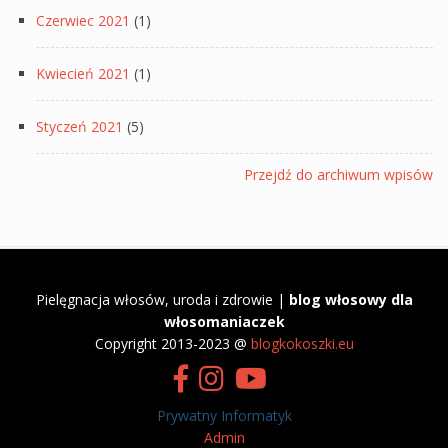
Czerwiec 2021
(1)
Kwiecień 2021
(1)
Styczeń 2021
(5)
Przejdź do archiwum wpisów
Pielęgnacja włosów, uroda i zdrowie |
blog włosowy dla
włosomaniaczek
​Copyright 2013-2023 @
blogkokoszki.eu
Prywatny Informatyk
Admin