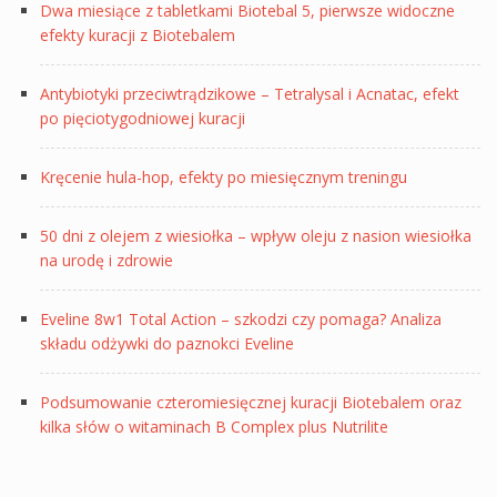
Dwa miesiące z tabletkami Biotebal 5, pierwsze widoczne
efekty kuracji z Biotebalem
Antybiotyki przeciwtrądzikowe – Tetralysal i Acnatac, efekt
po pięciotygodniowej kuracji
Kręcenie hula-hop, efekty po miesięcznym treningu
50 dni z olejem z wiesiołka – wpływ oleju z nasion wiesiołka
na urodę i zdrowie
Eveline 8w1 Total Action – szkodzi czy pomaga? Analiza
składu odżywki do paznokci Eveline
Podsumowanie czteromiesięcznej kuracji Biotebalem oraz
kilka słów o witaminach B Complex plus Nutrilite