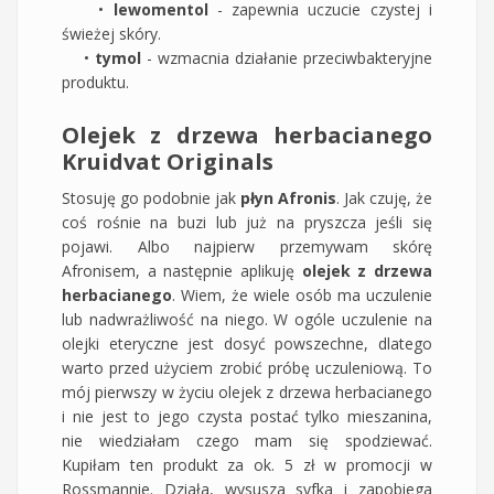
•
lewomentol
- zapewnia uczucie czystej i
świeżej skóry.
•
tymol
- wzmacnia działanie przeciwbakteryjne
produktu.
Olejek z drzewa herbacianego
Kruidvat Originals
Stosuję go podobnie jak
płyn Afronis
. Jak czuję, że
coś rośnie na buzi lub już na pryszcza jeśli się
pojawi. Albo najpierw przemywam skórę
Afronisem, a następnie aplikuję
olejek z drzewa
herbacianego
. Wiem, że wiele osób ma uczulenie
lub nadwrażliwość na niego. W ogóle uczulenie na
olejki eteryczne jest dosyć powszechne, dlatego
warto przed użyciem zrobić próbę uczuleniową. To
mój pierwszy w życiu olejek z drzewa herbacianego
i nie jest to jego czysta postać tylko mieszanina,
nie wiedziałam czego mam się spodziewać.
Kupiłam ten produkt za ok. 5 zł w promocji w
Rossmannie. Działa, wysusza syfka i zapobiega