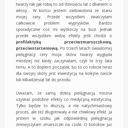
twarzy tak jak robię to od dziesięciu lat z dbaniem o
włosy… W końcu jestem zadowolona ze stanu
mojej cery. Przede wszystkim zwalczyłam
całkowicie problem wyprysków. Bardzo
sporadycznie coś mi wyskoczy na buzi. Jednak
przede wszystkim widzę efekty jeśli chodzi o
profilaktykę przeciwzmarszczkową,
przeciwstarzeniową.
Po trzech latach świadomej
pielęgnacji cery moja skóra twarzy wygląda
młodziej niż kiedy zaczynałam, czyli te trzy lata
temu. A to dopiero początek, bo to co robicie teraz
dla swojej skóry jest inwestycją na kolejne naście
lub kilkadziesiąt lat do przodu.
Uważam, że samą dobrą pielęgnacją można
uzyskać podobne efekty co medycyną estetyczną.
Tylko będzie to dłuższy, a nie natychmiastowy
proces, ale też długotrwały a nie chwilowy efekt. Ja
jestem w szoku jak odpowiednią pielęgnacją
zmniejszyłam zmarszczki na czole. O botoksie już