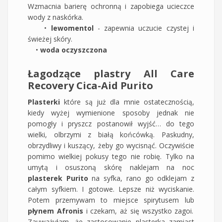
Wzmacnia barierę ochronną i zapobiega ucieczce
wody z naskórka.
•
lewomentol
- zapewnia uczucie czystej i
świeżej skóry.
•
woda oczyszczona
Łagodzące plastry All Care
Recovery Cica-Aid Purito
Plasterki
które są już dla mnie ostatecznością,
kiedy wyżej wymienione sposoby jednak nie
pomogły i pryszcz postanowił wyjść… do tego
wielki, olbrzymi z białą końcówką. Paskudny,
obrzydliwy i kuszący, żeby go wycisnąć. Oczywiście
pomimo wielkiej pokusy tego nie robię. Tylko na
umytą i osuszoną skórę naklejam na noc
plasterek Purito
na syfka, rano go odklejam z
całym syfkiem. I gotowe. Lepsze niż wyciskanie.
Potem przemywam to miejsce spirytusem lub
płynem Afronis
i czekam, aż się wszystko zagoi.
Zauważyłam, że zastosowanie plasterka zamiast