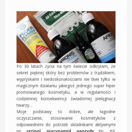
Po 30 latach życia na tym świecie odkryłam, że
sekret pięknej skóry bez problemów z trądzikiem,
wypryskami i niedoskonałościami nie tkwi tylko w
magicznym działaniu jakiegoś jednego super hiper
promowanego kosmetyku, a w regularności i
codziennej konsekwencji świadomej pielęgnacji
twarzy…
Moje podstawy to dobre, ale łagodne
oczyszczanie, stosowanie kosmetyków z
odpowiednimi do potrzeb składnikami aktywnymi
np.
retinol, niacynamid, peptydy
itp., itd.