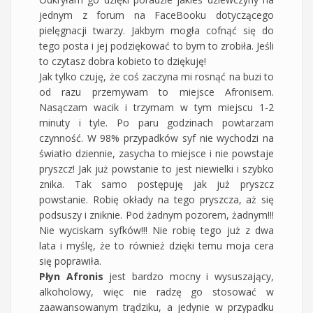
jednym z forum na FaceBooku dotyczącego
pielęgnacji twarzy. Jakbym mogła cofnąć się do
tego posta i jej podziękować to bym to zrobiła. Jeśli
to czytasz dobra kobieto to dziękuję!
Jak tylko czuję, że coś zaczyna mi rosnąć na buzi to
od razu przemywam to miejsce Afronisem.
Nasączam wacik i trzymam w tym miejscu 1-2
minuty i tyle. Po paru godzinach powtarzam
czynność. W 98% przypadków syf nie wychodzi na
światło dziennie, zasycha to miejsce i nie powstaje
pryszcz! Jak już powstanie to jest niewielki i szybko
znika. Tak samo postępuję jak już pryszcz
powstanie. Robię okłady na tego pryszcza, aż się
podsuszy i zniknie. Pod żadnym pozorem, żadnym!!!
Nie wyciskam syfków!!! Nie robię tego już z dwa
lata i myślę, że to również dzięki temu moja cera
się poprawiła.
Płyn Afronis
jest bardzo mocny i wysuszający,
alkoholowy, więc nie radzę go stosować w
zaawansowanym trądziku, a jedynie w przypadku