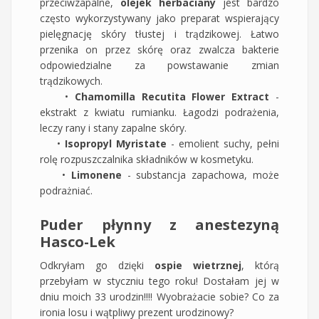
przeciwzapalne,
olejek herbaciany
jest bardzo
często wykorzystywany jako preparat wspierający
pielęgnację skóry tłustej i trądzikowej. Łatwo
przenika on przez skórę oraz zwalcza bakterie
odpowiedzialne za powstawanie zmian
trądzikowych.
•
Chamomilla Recutita Flower Extract
-
ekstrakt z kwiatu rumianku. Łagodzi podrażenia,
leczy rany i stany zapalne skóry.
•
Isopropyl Myristate
- emolient suchy, pełni
rolę rozpuszczalnika składników w kosmetyku.
•
Limonene
- substancja zapachowa, może
podrażniać.
Puder płynny z anestezyną
Hasco-Lek
Odkryłam go dzięki
ospie wietrznej
, którą
przebyłam w styczniu tego roku! Dostałam jej w
dniu moich 33 urodzin!!!! Wyobrażacie sobie? Co za
ironia losu i wątpliwy prezent urodzinowy?