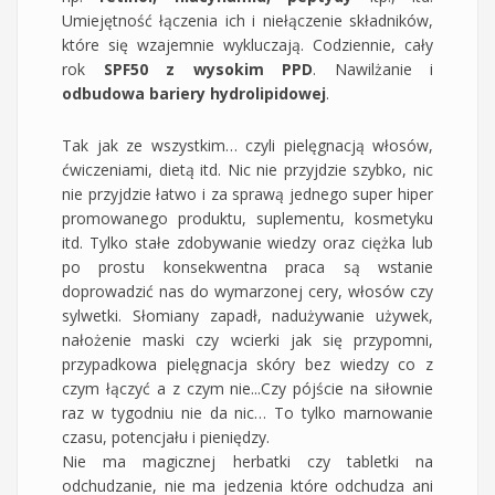
Umiejętność łączenia ich i niełączenie składników,
które się wzajemnie wykluczają. Codziennie, cały
rok
SPF50 z wysokim PPD
. Nawilżanie i
odbudowa bariery hydrolipidowej
.
Tak jak ze wszystkim… czyli pielęgnacją włosów,
ćwiczeniami, dietą itd. Nic nie przyjdzie szybko, nic
nie przyjdzie łatwo i za sprawą jednego super hiper
promowanego produktu, suplementu, kosmetyku
itd. Tylko stałe zdobywanie wiedzy oraz ciężka lub
po prostu konsekwentna praca są wstanie
doprowadzić nas do wymarzonej cery, włosów czy
sylwetki. Słomiany zapadł, nadużywanie używek,
nałożenie maski czy wcierki jak się przypomni,
przypadkowa pielęgnacja skóry bez wiedzy co z
czym łączyć a z czym nie...Czy pójście na siłownie
raz w tygodniu nie da nic… To tylko marnowanie
czasu, potencjału i pieniędzy.
Nie ma magicznej herbatki czy tabletki na
odchudzanie, nie ma jedzenia które odchudza ani