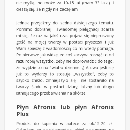
nie myślę, no może za 10-15 lat (mam 33 lata). I
cieszę się, że nigdy nie zaczęłam!
Jednak przejdźmy do sedna dzisiejszego tematu.
Pomimo dobranej i świadomej pielęgnacji zdarza
mi się, że raz na jakiś czas pojawi się nieproszony
gość na mojej twarzy w postaci pryszcza! I już
Wam spieszę z wiadomością co mi wtedy pomaga.
Po pierwsze jak widzę, że coś zaczyna rosnąć to od
razu robię wszystko, żeby nie doprowadzić do tego,
że wyjdzie to na światło dzienne. ;) A dwa jeśli się
już to wydarzy to stosuję „wszystko”, żeby to
szybko znikło, zmniejszyło się i nie zostawiło na
twarzy śladu w postaci dziury, blizny lub długo
istniejącego przebarwiania na skórze.
Płyn Afronis lub płyn Afronis
Plus
Produkt do kupienia w aptece za ok.15-20 zł.
Odkryłam go dzięki poradzie jakieś dziewczyny na