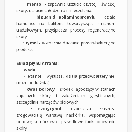
•
mentol
- zapewnia uczucie czystej i świeżej
skóry, uczucie chłodzenia i znieczulenia.
•
biguanid poliaminopropylu
- działa
hamująco na bakterie towarzyszące zmianom
trądzikowym, przyśpiesza procesy regeneracyjne
skóry.
•
tymol
- wzmacnia działanie przeciwbakteryjne
produktu.
Skład płynu Afronis:
•
woda
•
etanol
- wysusza, działa przeciwbakteryjnie,
może podrażniać.
•
kwas borowy
- środek łagodzący w stanach
zapalnych skóry i zakażeniach grzybicznych,
szczególnie narządów płciowych.
•
rezorycynol
- rozpuszcza i złuszcza
zrogowaciałą warstwę naskórka, wspomagając
odnowę komórkową i prawidłowe funkcjonowanie
skóry.