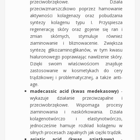
przeciwobrzękowe. Działa
przeciwzmarszczkowo poprzez hamowanie
aktywności kolagenazy oraz pobudzania
syntezy kolagenu typu I. Przyspiesza
regenerację skóry oraz gojenie się ran i
zmian skórnych, stymuluje również
ziarninowanie i bliznowacenie. Zwiększa
syntezę glikozaminoglikanów, w tym kwasu
hialuronowego poprawiając nawilżenie skóry.
Dzięki swoim właściwościom znajduje
zastosowanie w kosmetykach do cery
trądzikowej i problematycznej, a także anti-
age.
madecassic acid (kwas medekasowy)
-
wykazuje działanie przeciwzapalne i
przeciwobrzękowe. Wspomaga procesy
ziarninowania i naskórkowania. Działa
kolagenotwórczo i elastynotwórczo,
jednocześnie hamuje rozkład kolagenu w
silnych procesach zapalnych jak ciężki trądzik.
asiatic acid (kwas azjatkowy)
-