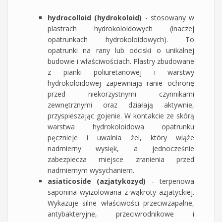
hydrocolloid (hydrokoloid)
- stosowany w
plastrach hydrokoloidowych (inaczej
opatrunkach hydrokoloidowych). To
opatrunki na rany lub odciski o unikalnej
budowie i właściwościach. Plastry zbudowane
z pianki poliuretanowej i warstwy
hydrokoloidowej zapewniają ranie ochronę
przed niekorzystnymi czynnikami
zewnętrznymi oraz działają aktywnie,
przyspieszając gojenie. W kontakcie ze skórą
warstwa hydrokoloidowa opatrunku
pęcznieje i uwalnia żel, który wiąże
nadmierny wysięk, a jednocześnie
zabezpiecza miejsce zranienia przed
nadmiernym wysychaniem.
asiaticoside (azjatykozyd)
- terpenowa
saponina wyizolowana z wąkroty azjatyckiej.
Wykazuje silne właściwości przeciwzapalne,
antybakteryjne, przeciwrodnikowe i