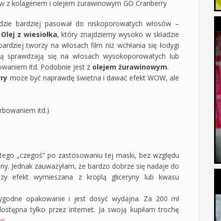
ów z kolagenem i olejem żurawinowym GO Cranberry
dzie bardziej pasował do niskoporowatych włosów –
.
Olej z wiesiołka
, który znajdziemy wysoko w składzie
bardziej tworzy na włosach film niż wchłania się łodygi
ją sprawdzają się na włosach wysokoporowatych lub
owaniem itd. Podobnie jest z
olejem żurawinowym
.
ry
może być naprawdę świetna i dawać efekt WOW, ale
rbowaniem itd.)
go „czegoś” po zastosowaniu tej maski, bez względu
ziny. Jednak zauważyłam, że bardzo dobrze się nadaje do
zy efekt wymieszana z kroplą gliceryny lub kwasu
godne opakowanie i jest dosyć wydajna. Za 200 ml
dostępna tylko przez internet. Ja swoją kupiłam trochę
us
.