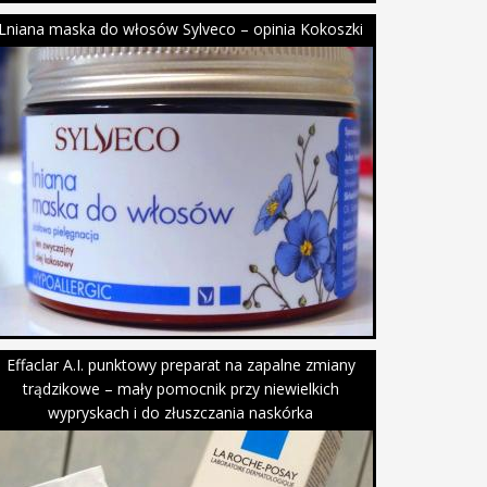
Lniana maska do włosów Sylveco – opinia Kokoszki
Effaclar A.I. punktowy preparat na zapalne zmiany
trądzikowe – mały pomocnik przy niewielkich
wypryskach i do złuszczania naskórka