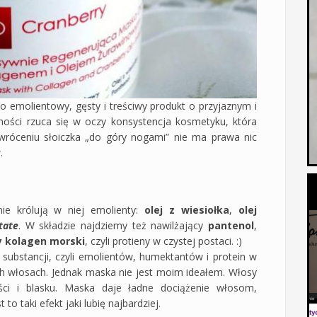
 emolientowy, gęsty i treściwy produkt o przyjaznym i
jności rzuca się w oczy konsystencja kosmetyku, która
róceniu słoiczka „do góry nogami” nie ma prawa nic
.
ie królują w niej emolienty:
olej z wiesiołka
,
olej
tate
. W składzie najdziemy też nawilżający
pantenol
,
 kolagen morski
, czyli protieny w czystej postaci. :)
substancji, czyli emolientów, humektantów i protein w
h włosach. Jednak maska nie jest moim ideałem. Włosy
ści i blasku. Maska daje ładne dociążenie włosom,
 to taki efekt jaki lubię najbardziej.