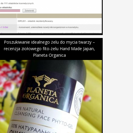
Poszukiwanie idealnego żelu do mycia twarzy –
recenzja ziołowego fito-żelu Hand Made Japan,
Planeta Organica