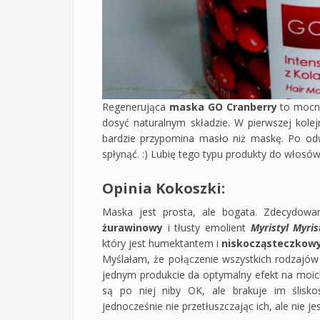
Regenerująca
maska GO Cranberry
to mocno
dosyć naturalnym składzie. W pierwszej kole
bardzie przypomina masło niż maskę. Po odw
spłynąć. :) Lubię tego typu produkty do włosów
Opinia Kokoszki:
Maska jest prosta, ale bogata. Zdecydowan
żurawinowy
i tłusty emolient
Myristyl Myris
który jest humektantem i
niskocząsteczkowy
Myślałam, że połączenie wszystkich rodzajów 
jednym produkcie da optymalny efekt na moic
są po niej niby OK, ale brakuje im ślisko
jednocześnie nie przetłuszczając ich, ale nie jest