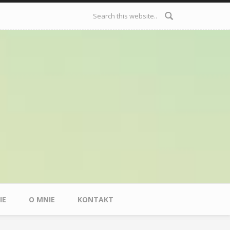
Formularz
wyszukiwania
IE
O MNIE
KONTAKT