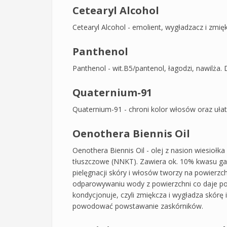
Cetearyl Alcohol
Cetearyl Alcohol - emolient, wygładzacz i zmię
Panthenol
Panthenol - wit.B5/pantenol, łagodzi, nawilża.
Quaternium-91
Quaternium-91 - chroni kolor włosów oraz ułat
Oenothera Biennis Oil
Oenothera Biennis Oil - olej z nasion wiesioł
tłuszczowe (NNKT). Zawiera ok. 10% kwasu g
pielęgnacji skóry i włosów tworzy na powierzc
odparowywaniu wody z powierzchni co daje po
kondycjonuje, czyli zmiękcza i wygładza skórę
powodować powstawanie zaskórników.