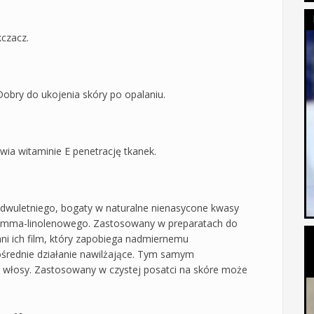
kczacz.
 Dobry do ukojenia skóry po opalaniu.
wia witaminie E penetrację tkanek.
ka dwuletniego, bogaty w naturalne nienasycone kwasy
amma-linolenowego. Zastosowany w preparatach do
hni ich film, który zapobiega nadmiernemu
średnie działanie nawilżające. Tym samym
 i włosy. Zastosowany w czystej posatci na skóre może