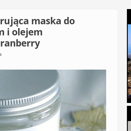
erująca maska do
 i olejem
ranberry
4