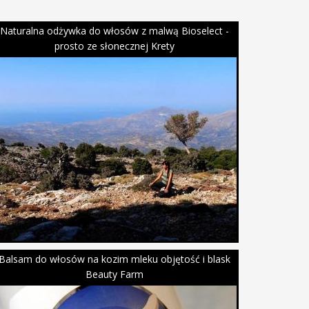
Naturalna odżywka do włosów z malwą Bioselect -
prosto ze słonecznej Krety
Balsam do włosów na kozim mleku objętość i blask
Beauty Farm