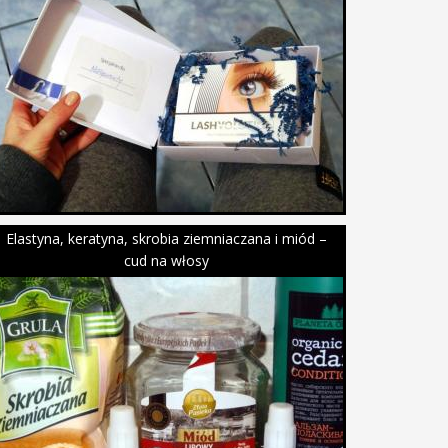
Elastyna, keratyna, skrobia ziemniaczana i miód –
cud na włosy