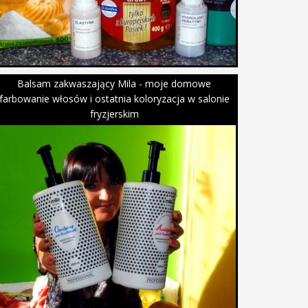
Balsam zakwaszający Mila - moje domowe
farbowanie włosów i ostatnia koloryzacja w salonie
fryzjerskim