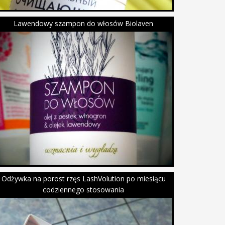
Lawendowy szampon do włosów Biolaven
Odżywka na porost rzęs LashVolution po miesiącu
codziennego stosowania