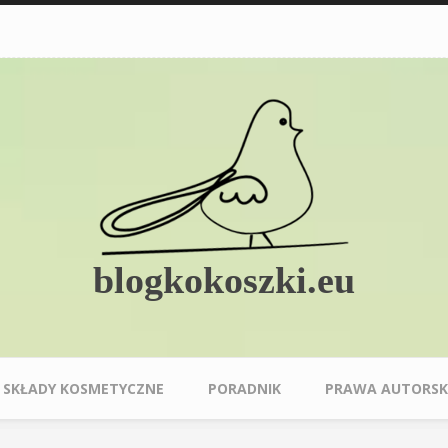
blogkokoszki.eu
SKŁADY KOSMETYCZNE
PORADNIK
PRAWA AUTORSK