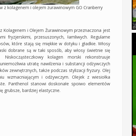
ów z kolagenem i olejem żurawinowym GO Cranberry
z Kolagenem i Olejem Żurawinowym przeznaczona jest
mi fryzjerskimi, przesuszonych, łamliwych. Regularne
ów, które stają się miękkie w dotyku i gładkie. Włosy
aski dobrane są w taki sposób, aby włosy świetnie się
. Niskocząsteczkowy kolagen morski rekonstruuje
niemożliwia utratę nawilżenia i substancji odżywczych
w zewnętrznych, także podczas stylizacji fryzury. Olej
niu wzmacniającym i odżywczym. Olejek z wiesiołka
żyste. Panthenol stanowi doskonałe spoiwo elementów
ę grubsze, bardziej elastyczne.