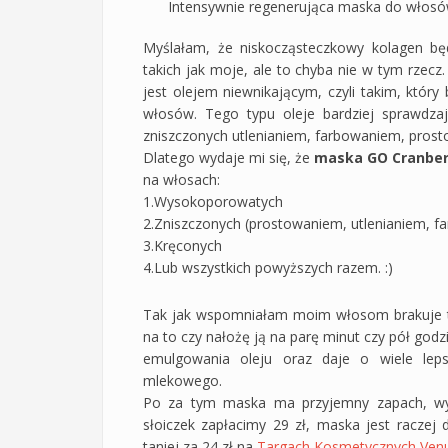
Intensywnie regenerująca maska do włos
Myślałam, że niskocząsteczkowy kolagen bę
takich jak moje, ale to chyba nie w tym rzecz
jest olejem niewnikającym, czyli takim, który 
włosów. Tego typu oleje bardziej sprawdza
zniszczonych utlenianiem, farbowaniem, prost
Dlatego wydaje mi się, że
maska GO Cranber
na włosach:
1.Wysokoporowatych
2.Zniszczonych (prostowaniem, utlenianiem, fa
3.Kręconych
4.Lub wszystkich powyższych razem. :)
Tak jak wspomniałam moim włosom brakuje te
na to czy nałożę ją na parę minut czy pół god
emulgowania oleju oraz daje o wiele leps
mlekowego.
Po za tym maska ma przyjemny zapach, wy
słoiczek zapłacimy 29 zł, maska jest raczej 
taniej za 24 zł na
Targach Kosmetycznych Ven