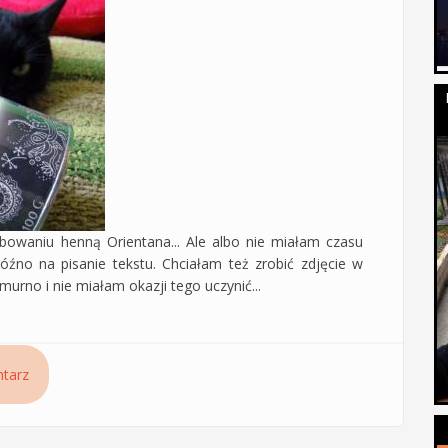
bowaniu henną Orientana... Ale albo nie miałam czasu
źno na pisanie tekstu. Chciałam też zrobić zdjęcie w
murno i nie miałam okazji tego uczynić...
m siemienia lnianego - henna Orientana Gorzka Czekolada
tarz