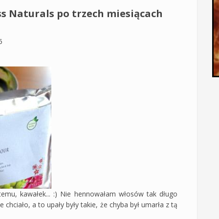
s Naturals po trzech miesiącach
5
 temu, kawałek... :) Nie hennowałam włosów tak długo
e chciało, a to upały były takie, że chyba był umarła z tą