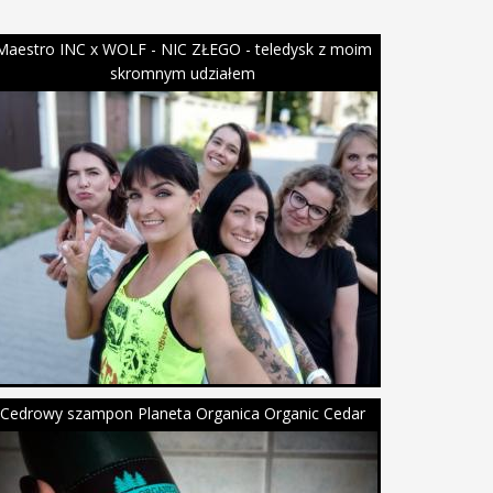
Maestro INC x WOLF - NIC ZŁEGO - teledysk z moim
skromnym udziałem
Cedrowy szampon Planeta Organica Organic Cedar