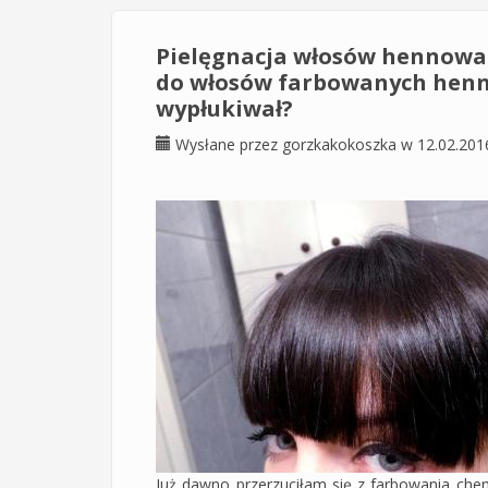
Pielęgnacja włosów hennowa
do włosów farbowanych henną, 
wypłukiwał?
Wysłane przez
gorzkakokoszka
w 12.02.201
Już dawno przerzuciłam się z farbowania ch