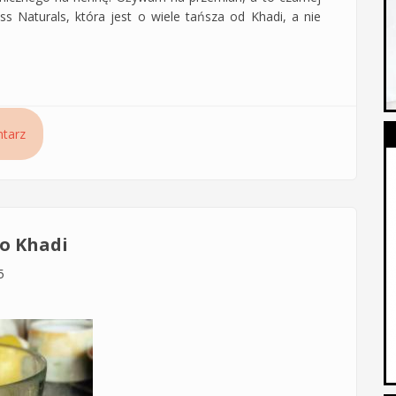
ss Naturals, która jest o wiele tańsza od Khadi, a nie
anych - Jakich kosmetyków używać do włosów farbowanych
tarz
nie wypłukiwał?
o Khadi
5