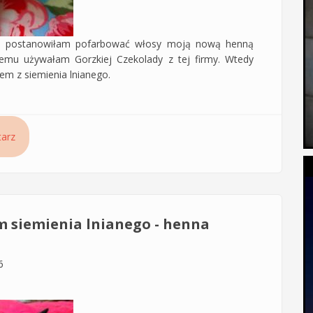
acji postanowiłam pofarbować włosy moją nową henną
mu używałam Gorzkiej Czekolady z tej firmy. Wtedy
em z siemienia lnianego.
 farbowaniu henną – farbowanie henną Orientana Hebanowa
arz
 siemienia lnianego - henna
6