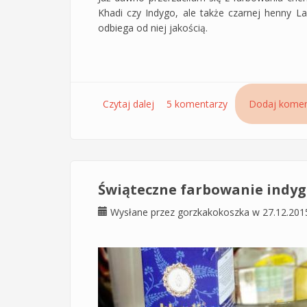
Khadi czy Indygo, ale także czarnej henny La
odbiega od niej jakością.
Czytaj dalej
wpis Pielęgnacja włosów hennow
5 komentarzy
Dodaj komen
henną, żeby kolor był trwały i się 
Świąteczne farbowanie indyg
Wysłane przez
gorzkakokoszka
w 27.12.201