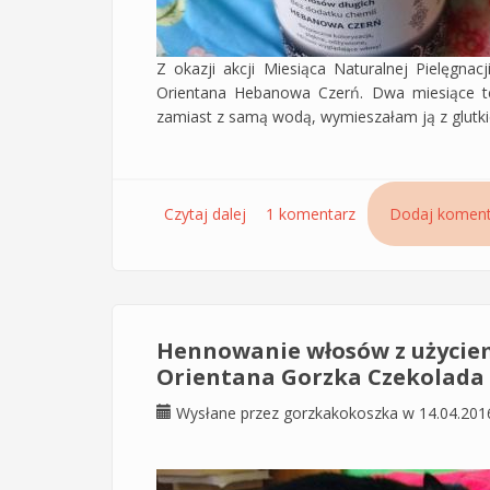
Z okazji akcji Miesiąca Naturalnej Pielęgn
Orientana Hebanowa Czerń. Dwa miesiące te
zamiast z samą wodą, wymieszałam ją z glutki
Czytaj dalej
wpis Żel z siemienia lnianego po
1 komentarz
Dodaj koment
Czerń
Hennowanie włosów z użyciem
Orientana Gorzka Czekolada
Wysłane przez
gorzkakokoszka
w 14.04.201