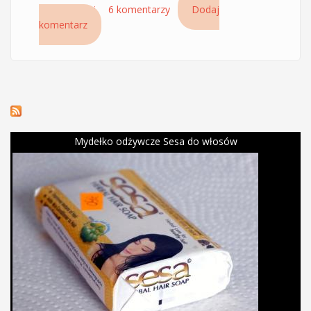
Czytaj dalej
wpis Maska Karelia Organica Organiczna
6 komentarzy
Dodaj
komentarz
Brzoza wzmocnienie i odbudowa dla włosów
zniszczonych
Mydełko odżywcze Sesa do włosów