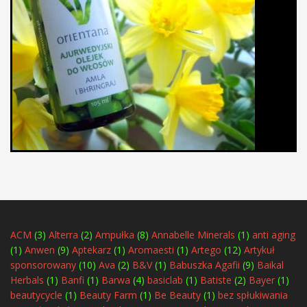
ACM
(3)
Alterra
(2)
Ampułka
(8)
Annabelle Minerals
(1)
anti aging
(1)
Anwen
(9)
Aptekarz
(1)
Aromaesti
(1)
Artego
(12)
Artykuł
sponsorowany
(10)
Ava
(2)
B&V
(1)
Babuszka Agafii
(9)
Baikal
Herbals
(1)
Banfi
(1)
Barwa
(4)
basiclab
(1)
Batiste
(2)
Bayer
(1)
beautycycle
(1)
Beauty Farm
(1)
Be Beauty
(1)
bez spłukiwania