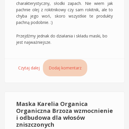
charakterystyczny, słodki zapach. Nie wiem jak
pachnie olej z rokitnikowy czy sam rokitnik, ale to
chyba jego woń, skoro wszystkie te produkty
pachną podobnie. :)
Przejdźmy jednak do działania i składu maski, bo
jest najważniejsze.
Czytaj dalej
wpis Maska Karelia Organica Organic Oblepikha
Dodaj komentarz
głęboka odnowa oraz nasycenie z rokitnikiem i
żurawiną
Maska Karelia Organica
Organiczna Brzoza wzmocnienie
i odbudowa dla włosów
zniszczonych