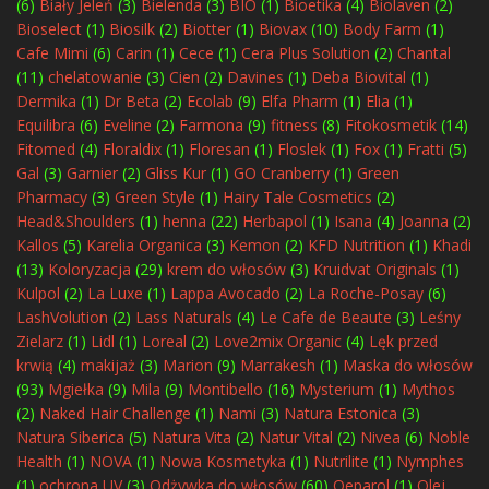
(6)
Biały Jeleń
(3)
Bielenda
(3)
BIO
(1)
Bioetika
(4)
Biolaven
(2)
Bioselect
(1)
Biosilk
(2)
Biotter
(1)
Biovax
(10)
Body Farm
(1)
Cafe Mimi
(6)
Carin
(1)
Cece
(1)
Cera Plus Solution
(2)
Chantal
(11)
chelatowanie
(3)
Cien
(2)
Davines
(1)
Deba Biovital
(1)
Dermika
(1)
Dr Beta
(2)
Ecolab
(9)
Elfa Pharm
(1)
Elia
(1)
Equilibra
(6)
Eveline
(2)
Farmona
(9)
fitness
(8)
Fitokosmetik
(14)
Fitomed
(4)
Floraldix
(1)
Floresan
(1)
Floslek
(1)
Fox
(1)
Fratti
(5)
Gal
(3)
Garnier
(2)
Gliss Kur
(1)
GO Cranberry
(1)
Green
Pharmacy
(3)
Green Style
(1)
Hairy Tale Cosmetics
(2)
Head&Shoulders
(1)
henna
(22)
Herbapol
(1)
Isana
(4)
Joanna
(2)
Kallos
(5)
Karelia Organica
(3)
Kemon
(2)
KFD Nutrition
(1)
Khadi
(13)
Koloryzacja
(29)
krem do włosów
(3)
Kruidvat Originals
(1)
Kulpol
(2)
La Luxe
(1)
Lappa Avocado
(2)
La Roche-Posay
(6)
LashVolution
(2)
Lass Naturals
(4)
Le Cafe de Beaute
(3)
Leśny
Zielarz
(1)
Lidl
(1)
Loreal
(2)
Love2mix Organic
(4)
Lęk przed
krwią
(4)
makijaż
(3)
Marion
(9)
Marrakesh
(1)
Maska do włosów
(93)
Mgiełka
(9)
Mila
(9)
Montibello
(16)
Mysterium
(1)
Mythos
(2)
Naked Hair Challenge
(1)
Nami
(3)
Natura Estonica
(3)
Natura Siberica
(5)
Natura Vita
(2)
Natur Vital
(2)
Nivea
(6)
Noble
Health
(1)
NOVA
(1)
Nowa Kosmetyka
(1)
Nutrilite
(1)
Nymphes
(1)
ochrona UV
(3)
Odżywka do włosów
(60)
Oeparol
(1)
Olej