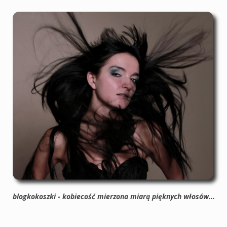
blogkokoszki - kobiecość mierzona miarą pięknych włosów...