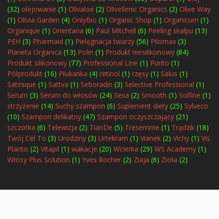
(32)
olejowanie
(1)
Olivaloe
(2)
Olivellenic Organics
(2)
Olive Way
(1)
Olivia Garden
(4)
OnlyBio
(1)
Organic Shop
(1)
Organicum
(1)
Organique
(1)
Orientana
(6)
Paul Mitchell
(6)
Peeling skalpu
(13)
PEH
(3)
Pharmaid
(1)
Pielęgnacja twarzy
(56)
Pilomax
(3)
Planeta Organica
(13)
Polin
(1)
Produkt niesilikonowy
(84)
Produkt silikonowy
(77)
Professional Line
(1)
Purito
(1)
Półprodukt
(16)
Płukanka
(4)
retinol
(1)
rzęsy
(1)
Salus
(1)
Satinique
(1)
Sattva
(1)
Seboradin
(3)
Selective Professional
(1)
Serum
(3)
Serum do włosów
(24)
Sesa
(2)
Smooth
(1)
Solfine
(1)
strzyżenie
(14)
Suchy szampon
(6)
Suplement diety
(25)
Sylveco
(10)
Szampon delikatny
(47)
Szampon oczyszczający
(21)
szczotka
(6)
Telewizja
(2)
TianDe
(5)
Tresemme
(1)
Trądzik
(18)
Twój Cel To
(3)
Urodziny
(3)
Urtekram
(1)
Vianek
(2)
Vichy
(1)
Vis
Plantis
(2)
Vitapil
(1)
wakacje
(20)
Wcierka
(29)
WS Academy
(1)
Włosy Plus Solution
(1)
Yves Rocher
(2)
Ziaja
(6)
Zioła
(2)