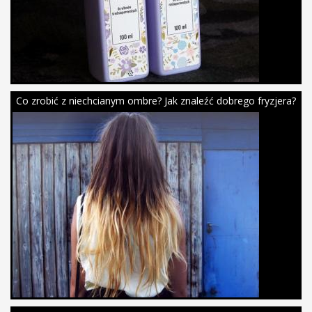
Co zrobić z niechcianym ombre? Jak znaleźć dobrego fryzjera?