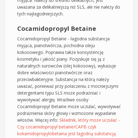
myjąca. Należy do średnio delikatnych, jest
uważana za delikatniejszą niż SLS, ale nie należy do
tych najłagodniejszych.
Cocamidopropyl Betaine
Cocamidopropyl Betaine - łagodna substancja
myjąca, pianotwórcza, pochodna oleju
kokosowego. Poprawia także konsystencję
kosmetyku i jakość piany. Pozyskuje się ją z
naturalnych surowców (olej kokosowy), wykazuje
dobre właściwości pianotwórcze oraz
przeciwbakteryjne. Substancja na którą należy
uważać, ponieważ przy połaczeniu z mocniejszymi
detergentami typu SLS może podrażniać i
wywoływać alergię. Wrażliwe osoby
Cocamidopropyl Betaine może uczulać, wywoływać
podrażnienia skóry głowy i wzmożone wypadanie
włosów. Więcej info:
Składnik, który może uczulać -
Czy cocamidopropyl betaine/CAPB czyli
kokamidopropylobetaina jest łagodną substancją