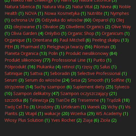
Natura Siberica
(5)
Natura Vita
(2)
Natur Vital
(2)
Nivea
(6)
Noble
Health
(1)
NOVA
(1)
Nowa Kosmetyka
(1)
Nutrilite
(1)
Nymphes
(1)
ochrona UV
(3)
Odżywka do włosów
(60)
Oeparol
(1)
Olej
(32)
olejowanie
(1)
Olivaloe
(2)
Olivellenic Organics
(2)
Olive Way
(1)
Olivia Garden
(4)
OnlyBio
(1)
Organic Shop
(1)
Organicum
(1)
Organique
(1)
Orientana
(6)
Paul Mitchell
(6)
Peeling skalpu
(13)
PEH
(3)
Pharmaid
(1)
Pielęgnacja twarzy
(56)
Pilomax
(3)
Planeta Organica
(13)
Polin
(1)
Produkt niesilikonowy
(84)
Produkt silikonowy
(77)
Professional Line
(1)
Purito
(1)
Półprodukt
(16)
Płukanka
(4)
retinol
(1)
rzęsy
(1)
Salus
(1)
Satinique
(1)
Sattva
(1)
Seboradin
(3)
Selective Professional
(1)
Serum
(3)
Serum do włosów
(24)
Sesa
(2)
Smooth
(1)
Solfine
(1)
strzyżenie
(14)
Suchy szampon
(6)
Suplement diety
(25)
Sylveco
(10)
Szampon delikatny
(47)
Szampon oczyszczający
(21)
szczotka
(6)
Telewizja
(2)
TianDe
(5)
Tresemme
(1)
Trądzik
(18)
Twój Cel To
(3)
Urodziny
(3)
Urtekram
(1)
Vianek
(2)
Vichy
(1)
Vis
Plantis
(2)
Vitapil
(1)
wakacje
(20)
Wcierka
(29)
WS Academy
(1)
Włosy Plus Solution
(1)
Yves Rocher
(2)
Ziaja
(6)
Zioła
(2)