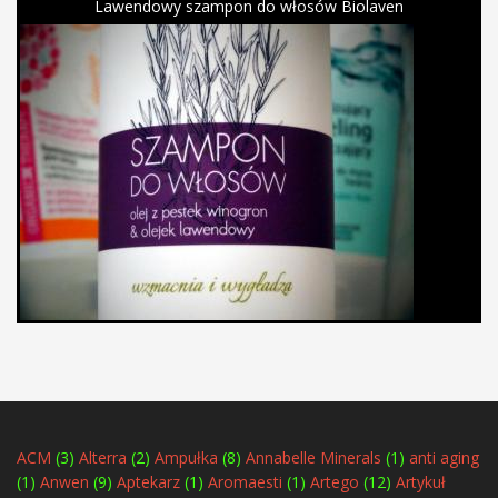
Lawendowy szampon do włosów Biolaven
ACM
(3)
Alterra
(2)
Ampułka
(8)
Annabelle Minerals
(1)
anti aging
(1)
Anwen
(9)
Aptekarz
(1)
Aromaesti
(1)
Artego
(12)
Artykuł