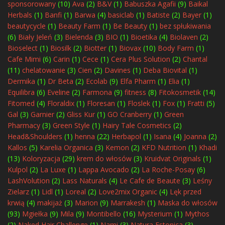
sponsorowany
(10)
Ava
(2)
B&V
(1)
Babuszka Agafii
(9)
Baikal
Herbals
(1)
Banfi
(1)
Barwa
(4)
basiclab
(1)
Batiste
(2)
Bayer
(1)
beautycycle
(1)
Beauty Farm
(1)
Be Beauty
(1)
bez spłukiwania
(6)
Biały Jeleń
(3)
Bielenda
(3)
BIO
(1)
Bioetika
(4)
Biolaven
(2)
Bioselect
(1)
Biosilk
(2)
Biotter
(1)
Biovax
(10)
Body Farm
(1)
Cafe Mimi
(6)
Carin
(1)
Cece
(1)
Cera Plus Solution
(2)
Chantal
(11)
chelatowanie
(3)
Cien
(2)
Davines
(1)
Deba Biovital
(1)
Dermika
(1)
Dr Beta
(2)
Ecolab
(9)
Elfa Pharm
(1)
Elia
(1)
Equilibra
(6)
Eveline
(2)
Farmona
(9)
fitness
(8)
Fitokosmetik
(14)
Fitomed
(4)
Floraldix
(1)
Floresan
(1)
Floslek
(1)
Fox
(1)
Fratti
(5)
Gal
(3)
Garnier
(2)
Gliss Kur
(1)
GO Cranberry
(1)
Green
Pharmacy
(3)
Green Style
(1)
Hairy Tale Cosmetics
(2)
Head&Shoulders
(1)
henna
(22)
Herbapol
(1)
Isana
(4)
Joanna
(2)
Kallos
(5)
Karelia Organica
(3)
Kemon
(2)
KFD Nutrition
(1)
Khadi
(13)
Koloryzacja
(29)
krem do włosów
(3)
Kruidvat Originals
(1)
Kulpol
(2)
La Luxe
(1)
Lappa Avocado
(2)
La Roche-Posay
(6)
LashVolution
(2)
Lass Naturals
(4)
Le Cafe de Beaute
(3)
Leśny
Zielarz
(1)
Lidl
(1)
Loreal
(2)
Love2mix Organic
(4)
Lęk przed
krwią
(4)
makijaż
(3)
Marion
(9)
Marrakesh
(1)
Maska do włosów
(93)
Mgiełka
(9)
Mila
(9)
Montibello
(16)
Mysterium
(1)
Mythos
(2)
Naked Hair Challenge
(1)
Nami
(3)
Natura Estonica
(3)