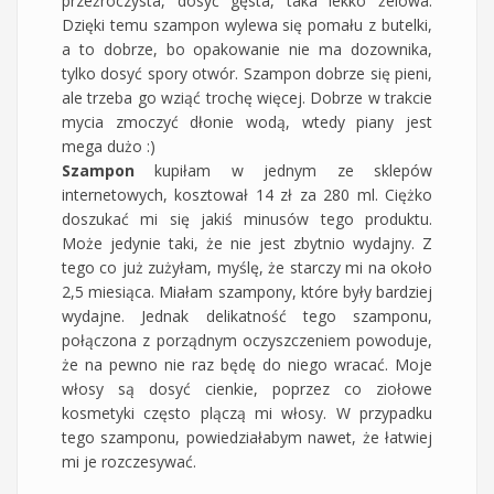
przeźroczysta, dosyć gęsta, taka lekko żelowa.
Dzięki temu szampon wylewa się pomału z butelki,
a to dobrze, bo opakowanie nie ma dozownika,
tylko dosyć spory otwór. Szampon dobrze się pieni,
ale trzeba go wziąć trochę więcej. Dobrze w trakcie
mycia zmoczyć dłonie wodą, wtedy piany jest
mega dużo :)
Szampon
kupiłam w jednym ze sklepów
internetowych, kosztował 14 zł za 280 ml. Ciężko
doszukać mi się jakiś minusów tego produktu.
Może jedynie taki, że nie jest zbytnio wydajny. Z
tego co już zużyłam, myślę, że starczy mi na około
2,5 miesiąca. Miałam szampony, które były bardziej
wydajne. Jednak delikatność tego szamponu,
połączona z porządnym oczyszczeniem powoduje,
że na pewno nie raz będę do niego wracać. Moje
włosy są dosyć cienkie, poprzez co ziołowe
kosmetyki często plączą mi włosy. W przypadku
tego szamponu, powiedziałabym nawet, że łatwiej
mi je rozczesywać.