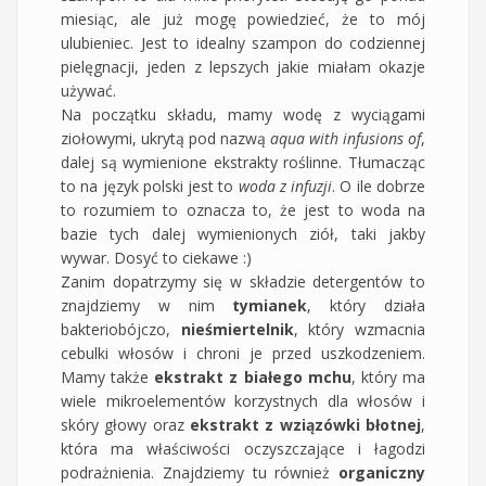
miesiąc, ale już mogę powiedzieć, że to mój
ulubieniec. Jest to idealny szampon do codziennej
pielęgnacji, jeden z lepszych jakie miałam okazje
używać.
Na początku składu, mamy wodę z wyciągami
ziołowymi, ukrytą pod nazwą
aqua with infusions of
,
dalej są wymienione ekstrakty roślinne. Tłumacząc
to na język polski jest to
woda z infuzji
. O ile dobrze
to rozumiem to oznacza to, że jest to woda na
bazie tych dalej wymienionych ziół, taki jakby
wywar. Dosyć to ciekawe :)
Zanim dopatrzymy się w składzie detergentów to
znajdziemy w nim
tymianek
, który działa
bakteriobójczo,
nieśmiertelnik
, który wzmacnia
cebulki włosów i chroni je przed uszkodzeniem.
Mamy także
ekstrakt z białego mchu
, który ma
wiele mikroelementów korzystnych dla włosów i
skóry głowy oraz
ekstrakt z wziązówki błotnej
,
która ma właściwości oczyszczające i łagodzi
podrażnienia. Znajdziemy tu również
organiczny