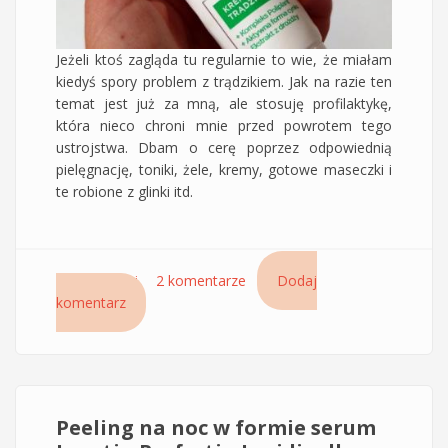
Jeżeli ktoś zagląda tu regularnie to wie, że miałam
kiedyś spory problem z trądzikiem. Jak na razie ten
temat jest już za mną, ale stosuję profilaktykę,
która nieco chroni mnie przed powrotem tego
ustrojstwa. Dbam o cerę poprzez odpowiednią
pielęgnację, toniki, żele, kremy, gotowe maseczki i
te robione z glinki itd.
Czytaj dalej
wpis Krem Cera Plus Solution do cery
2 komentarze
Dodaj
komentarz
trądzikowej – recenzja i analiza składu
Peeling na noc w formie serum