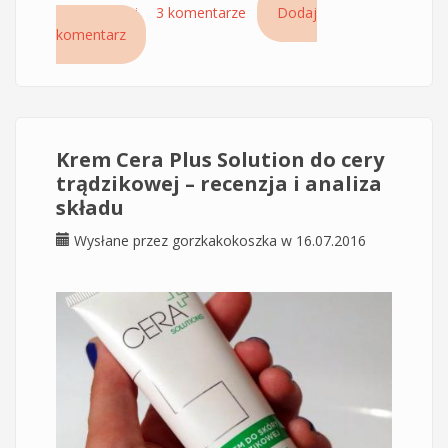
Czytaj dalej
wpis Recenzja maski wybielającej Floresan plus
3 komentarze
Dodaj
komentarz
pielęgnacja dzięki, której zmniejszyłam
przebarwienia potrądzikowe
Krem Cera Plus Solution do cery
trądzikowej – recenzja i analiza
składu
Wysłane przez
gorzkakokoszka
w 16.07.2016