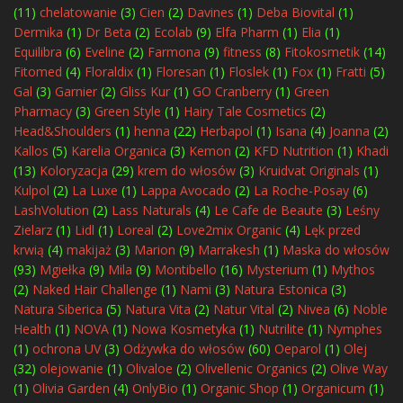
(11)
chelatowanie
(3)
Cien
(2)
Davines
(1)
Deba Biovital
(1)
Dermika
(1)
Dr Beta
(2)
Ecolab
(9)
Elfa Pharm
(1)
Elia
(1)
Equilibra
(6)
Eveline
(2)
Farmona
(9)
fitness
(8)
Fitokosmetik
(14)
Fitomed
(4)
Floraldix
(1)
Floresan
(1)
Floslek
(1)
Fox
(1)
Fratti
(5)
Gal
(3)
Garnier
(2)
Gliss Kur
(1)
GO Cranberry
(1)
Green
Pharmacy
(3)
Green Style
(1)
Hairy Tale Cosmetics
(2)
Head&Shoulders
(1)
henna
(22)
Herbapol
(1)
Isana
(4)
Joanna
(2)
Kallos
(5)
Karelia Organica
(3)
Kemon
(2)
KFD Nutrition
(1)
Khadi
(13)
Koloryzacja
(29)
krem do włosów
(3)
Kruidvat Originals
(1)
Kulpol
(2)
La Luxe
(1)
Lappa Avocado
(2)
La Roche-Posay
(6)
LashVolution
(2)
Lass Naturals
(4)
Le Cafe de Beaute
(3)
Leśny
Zielarz
(1)
Lidl
(1)
Loreal
(2)
Love2mix Organic
(4)
Lęk przed
krwią
(4)
makijaż
(3)
Marion
(9)
Marrakesh
(1)
Maska do włosów
(93)
Mgiełka
(9)
Mila
(9)
Montibello
(16)
Mysterium
(1)
Mythos
(2)
Naked Hair Challenge
(1)
Nami
(3)
Natura Estonica
(3)
Natura Siberica
(5)
Natura Vita
(2)
Natur Vital
(2)
Nivea
(6)
Noble
Health
(1)
NOVA
(1)
Nowa Kosmetyka
(1)
Nutrilite
(1)
Nymphes
(1)
ochrona UV
(3)
Odżywka do włosów
(60)
Oeparol
(1)
Olej
(32)
olejowanie
(1)
Olivaloe
(2)
Olivellenic Organics
(2)
Olive Way
(1)
Olivia Garden
(4)
OnlyBio
(1)
Organic Shop
(1)
Organicum
(1)