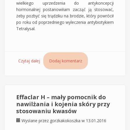
wielkiego uprzedzenia do antykoncepcji
hormonalnej postanowiłam zacząć ją stosować,
żeby pozbyć się trądziku na brodzie, który powrócił
po roku od poprzedniego wyleczenia antybiotykiem
Tetralysal.
Czytaj dalej
wpis Co mi pomogło na trądzik – tabletki
Dodaj komentarz
antykoncepcyjne czy kwasy?
Effaclar H – mały pomocnik do
nawilżania i kojenia skóry przy
stosowaniu kwasów
Wysłane przez
gorzkakokoszka
w 13.01.2016