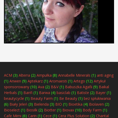
ACM
(3)
Alterra
(2)
Ampułka
(8)
Annabelle Minerals
(1)
anti aging
(1)
Anwen
(9)
Aptekarz
(1)
Aromaesti
(1)
Artego
(12)
Artykuł
sponsorowany
(10)
Ava
(2)
B&V
(1)
Babuszka Agafii
(9)
Baikal
Herbals
(1)
Banfi
(1)
Barwa
(4)
basiclab
(1)
Batiste
(2)
Bayer
(1)
beautycycle
(1)
Beauty Farm
(1)
Be Beauty
(1)
bez spłukiwania
(6)
Biały Jeleń
(3)
Bielenda
(3)
BIO
(1)
Bioetika
(4)
Biolaven
(2)
Bioselect
(1)
Biosilk
(2)
Biotter
(1)
Biovax
(10)
Body Farm
(1)
Cafe Mimi
(6)
Carin
(1)
Cece
(1)
Cera Plus Solution
(2)
Chantal