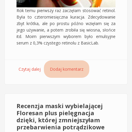
Rok temu pierwszy raz zaczęłam stosować retinol.
Była to czteromiesięczna kuracja. Zdecydowanie
zbyt krótka, ale po prostu późno wzięłam się za
jego używanie, a potem zrobiła się wiosna, słońce
itd. Moim pierwszym wyborem było emulsyjne
serum z 0,3% czystego retinolu z BasicLab.
Czytaj dalej
wpis Retinol – substancja, która uratowała mi
Dodaj komentarz
cerę. Działanie antystarzeniowe i
przeciwtrądzikowe w jednym
Recenzja maski wybielającej
Floresan plus pielęgnacja
dzięki, której zmniejszyłam
przebarwienia potrądzikowe