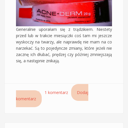
Generalnie uporałam się z trądzikiem. Niestety
przed lub w trakcie miesiączki coś tam mi jeszcze
wyskoczy na twarzy, ale naprawdę nie mam na co
narzekać. Są to pojedyncze zmiany, które jeżeli nie
zacznę ich dłubać, prędzej czy później zmniejszają
się, a następnie znikają.
Czytaj dalej
wpis Acne-derm tani wybawca na przebarwienia
1 komentarz
Dodaj
komentarz
potrądzikowe – 40 dni z Acne-dermem