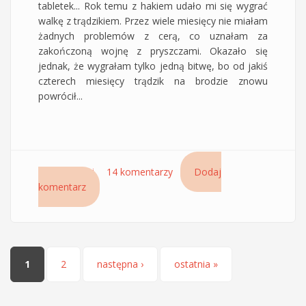
tabletek... Rok temu z hakiem udało mi się wygrać
walkę z trądzikiem. Przez wiele miesięcy nie miałam
żadnych problemów z cerą, co uznałam za
zakończoną wojnę z pryszczami. Okazało się
jednak, że wygrałam tylko jedną bitwę, bo od jakiś
czterech miesięcy trądzik na brodzie znowu
powrócił...
Czytaj dalej
wpis Czy tabletki antykoncepcyjne pomogą na
14 komentarzy
Dodaj
komentarz
trądzik?
Strony
1
2
następna ›
ostatnia »