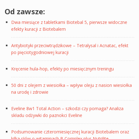
Od zawsze:
Dwa miesiące z tabletkami Biotebal 5, pierwsze widoczne
efekty kuracji z Biotebalem
Antybiotyki przeciwtrądzikowe – Tetralysal i Acnatac, efekt
po pięciotygodniowej kuracji
Kręcenie hula-hop, efekty po miesięcznym treningu
50 dni z olejem z wiesiołka – wpływ oleju z nasion wiesiołka
na urodę i zdrowie
Eveline 8w1 Total Action – szkodzi czy pomaga? Analiza
składu odżywki do paznokci Eveline
Podsumowanie czteromiesięcznej kuracji Biotebalem oraz
kilka słów o witaminach B Complex plus Nutrilite