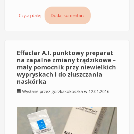
Czytaj dalej
wpis Effaclar H – mały pomocnik do nawilżania i
Dodaj komentarz
kojenia skóry przy stosowaniu kwasów
Effaclar A.I. punktowy preparat
na zapalne zmiany trądzikowe –
mały pomocnik przy niewielkich
wypryskach i do złuszczania
naskórka
Wysłane przez
gorzkakokoszka
w 12.01.2016