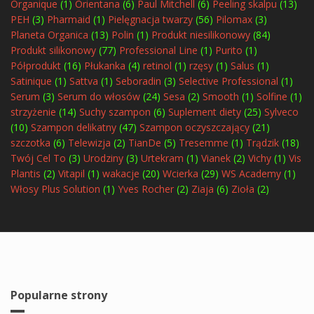
Organique
(1)
Orientana
(6)
Paul Mitchell
(6)
Peeling skalpu
(13)
PEH
(3)
Pharmaid
(1)
Pielęgnacja twarzy
(56)
Pilomax
(3)
Planeta Organica
(13)
Polin
(1)
Produkt niesilikonowy
(84)
Produkt silikonowy
(77)
Professional Line
(1)
Purito
(1)
Półprodukt
(16)
Płukanka
(4)
retinol
(1)
rzęsy
(1)
Salus
(1)
Satinique
(1)
Sattva
(1)
Seboradin
(3)
Selective Professional
(1)
Serum
(3)
Serum do włosów
(24)
Sesa
(2)
Smooth
(1)
Solfine
(1)
strzyżenie
(14)
Suchy szampon
(6)
Suplement diety
(25)
Sylveco
(10)
Szampon delikatny
(47)
Szampon oczyszczający
(21)
szczotka
(6)
Telewizja
(2)
TianDe
(5)
Tresemme
(1)
Trądzik
(18)
Twój Cel To
(3)
Urodziny
(3)
Urtekram
(1)
Vianek
(2)
Vichy
(1)
Vis
Plantis
(2)
Vitapil
(1)
wakacje
(20)
Wcierka
(29)
WS Academy
(1)
Włosy Plus Solution
(1)
Yves Rocher
(2)
Ziaja
(6)
Zioła
(2)
Popularne strony