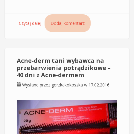
Czytaj dalej
wpis Peeling na noc w formie serum Iwostin
Dodaj komentarz
Perfectin Lucidin dla skóry z przebarwieniami
Acne-derm tani wybawca na
przebarwienia potrądzikowe –
40 dni z Acne-dermem
Wysłane przez
gorzkakokoszka
w 17.02.2016