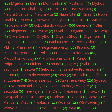
(93)
Mgiełka
(9)
Mila
(9)
Montibello
(16)
Mysterium
(1)
Mythos
(2)
Naked Hair Challenge
(1)
Nami
(3)
Natura Estonica
(3)
Natura Siberica
(5)
Natura Vita
(2)
Natur Vital
(2)
Nivea
(6)
Noble
Health
(1)
NOVA
(1)
Nowa Kosmetyka
(1)
Nutrilite
(1)
Nymphes
(1)
ochrona UV
(3)
Odżywka do włosów
(60)
Oeparol
(1)
Olej
(32)
olejowanie
(1)
Olivaloe
(2)
Olivellenic Organics
(2)
Olive Way
(1)
Olivia Garden
(4)
OnlyBio
(1)
Organic Shop
(1)
Organicum
(1)
Organique
(1)
Orientana
(6)
Paul Mitchell
(6)
Peeling skalpu
(13)
PEH
(3)
Pharmaid
(1)
Pielęgnacja twarzy
(56)
Pilomax
(3)
Planeta Organica
(13)
Polin
(1)
Produkt niesilikonowy
(84)
Produkt silikonowy
(77)
Professional Line
(1)
Purito
(1)
Półprodukt
(16)
Płukanka
(4)
retinol
(1)
rzęsy
(1)
Salus
(1)
Satinique
(1)
Sattva
(1)
Seboradin
(3)
Selective Professional
(1)
Serum
(3)
Serum do włosów
(24)
Sesa
(2)
Smooth
(1)
Solfine
(1)
strzyżenie
(14)
Suchy szampon
(6)
Suplement diety
(25)
Sylveco
(10)
Szampon delikatny
(47)
Szampon oczyszczający
(21)
szczotka
(6)
Telewizja
(2)
TianDe
(5)
Tresemme
(1)
Trądzik
(18)
Twój Cel To
(3)
Urodziny
(3)
Urtekram
(1)
Vianek
(2)
Vichy
(1)
Vis
Plantis
(2)
Vitapil
(1)
wakacje
(20)
Wcierka
(29)
WS Academy
(1)
Włosy Plus Solution
(1)
Yves Rocher
(2)
Ziaja
(6)
Zioła
(2)