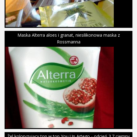
Maska Alterra aloes i granat, niesilikonowa maska z
Rossmanna
Żel koloryzujący ton w ton You Up Artego - odcień 3.7 ciemny