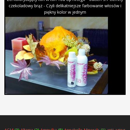
czekoladowy brąz - Czyli delikatniejsze farbowanie włosów i
piękny kolor w jednym
ACM
(3)
Alterra
(2)
Ampułka
(8)
Annabelle Minerals
(1)
anti aging