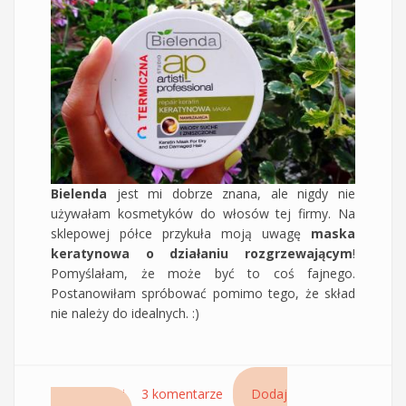
Bielenda
jest mi dobrze znana, ale nigdy nie
używałam kosmetyków do włosów tej firmy. Na
sklepowej półce przykuła moją uwagę
maska
keratynowa o działaniu rozgrzewającym
!
Pomyślałam, że może być to coś fajnego.
Postanowiłam spróbować pomimo tego, że skład
nie należy do idealnych. :)
Czytaj dalej
wpis Keratynowa termiczna maska nawilżająca
3 komentarze
Dodaj