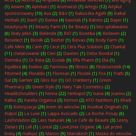
(1)
Anwen
(9)
Aptekarz
(1)
Aromaesti
(1)
Artego
(12)
Artykuł
sponsorowany
(10)
Ava
(2)
B&V
(1)
Babuszka Agafii
(9)
Baikal
Herbals
(1)
Banfi
(1)
Barwa
(4)
basiclab
(1)
Batiste
(2)
Bayer
(1)
beautycycle
(1)
Beauty Farm
(1)
Be Beauty
(1)
bez spłukiwania
(6)
Biały Jeleń
(3)
Bielenda
(3)
BIO
(1)
Bioetika
(4)
Biolaven
(2)
Bioselect
(1)
Biosilk
(2)
Biotter
(1)
Biovax
(10)
Body Farm
(1)
Cafe Mimi
(6)
Carin
(1)
Cece
(1)
Cera Plus Solution
(2)
Chantal
(11)
chelatowanie
(3)
Cien
(2)
Davines
(1)
Deba Biovital
(1)
Dermika
(1)
Dr Beta
(2)
Ecolab
(9)
Elfa Pharm
(1)
Elia
(1)
Equilibra
(6)
Eveline
(2)
Farmona
(9)
fitness
(8)
Fitokosmetik
(14)
Fitomed
(4)
Floraldix
(1)
Floresan
(1)
Floslek
(1)
Fox
(1)
Fratti
(5)
Gal
(3)
Garnier
(2)
Gliss Kur
(1)
GO Cranberry
(1)
Green
Pharmacy
(3)
Green Style
(1)
Hairy Tale Cosmetics
(2)
Head&Shoulders
(1)
henna
(22)
Herbapol
(1)
Isana
(4)
Joanna
(2)
Kallos
(5)
Karelia Organica
(3)
Kemon
(2)
KFD Nutrition
(1)
Khadi
(13)
Koloryzacja
(29)
krem do włosów
(3)
Kruidvat Originals
(1)
Kulpol
(2)
La Luxe
(1)
Lappa Avocado
(2)
La Roche-Posay
(6)
LashVolution
(2)
Lass Naturals
(4)
Le Cafe de Beaute
(3)
Leśny
Zielarz
(1)
Lidl
(1)
Loreal
(2)
Love2mix Organic
(4)
Lęk przed
krwią
(4)
makijaż
(3)
Marion
(9)
Marrakesh
(1)
Maska do włosów