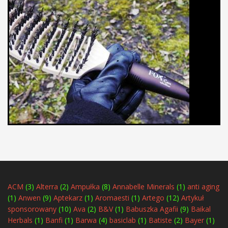
ACM
(3)
Alterra
(2)
Ampułka
(8)
Annabelle Minerals
(1)
anti aging
(1)
Anwen
(9)
Aptekarz
(1)
Aromaesti
(1)
Artego
(12)
Artykuł
sponsorowany
(10)
Ava
(2)
B&V
(1)
Babuszka Agafii
(9)
Baikal
Herbals
(1)
Banfi
(1)
Barwa
(4)
basiclab
(1)
Batiste
(2)
Bayer
(1)