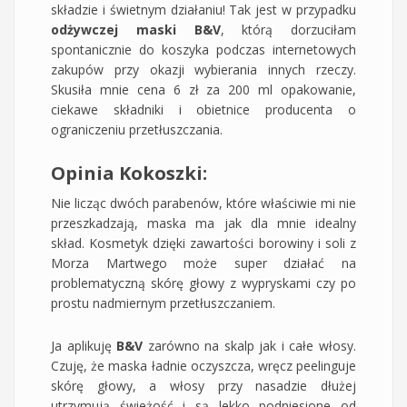
składzie i świetnym działaniu! Tak jest w przypadku
odżywczej maski B&V
, którą dorzuciłam
spontanicznie do koszyka podczas internetowych
zakupów przy okazji wybierania innych rzeczy.
Skusiła mnie cena 6 zł za 200 ml opakowanie,
ciekawe składniki i obietnice producenta o
ograniczeniu przetłuszczania.
Opinia Kokoszki:
Nie licząc dwóch parabenów, które właściwie mi nie
przeszkadzają, maska ma jak dla mnie idealny
skład. Kosmetyk dzięki zawartości borowiny i soli z
Morza Martwego może super działać na
problematyczną skórę głowy z wypryskami czy po
prostu nadmiernym przetłuszczaniem.
Ja aplikuję
B&V
zarówno na skalp jak i całe włosy.
Czuję, że maska ładnie oczyszcza, wręcz peelinguje
skórę głowy, a włosy przy nasadzie dłużej
utrzymują świeżość i są lekko podniesione od