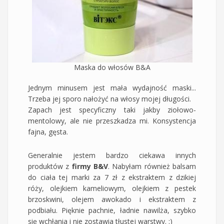
Maska do włosów B&A
Jednym minusem jest mała wydajność maski...
Trzeba jej sporo nałożyć na włosy mojej długości.
Zapach jest specyficzny taki jakby ziołowo-
mentolowy, ale nie przeszkadza mi. Konsystencja
fajna, gęsta.
Generalnie jestem bardzo ciekawa innych
produktów z
firmy B&V
. Nabyłam również balsam
do ciała tej marki za 7 zł z ekstraktem z dzikiej
róży, olejkiem kameliowym, olejkiem z pestek
brzoskwini, olejem awokado i ekstraktem z
podbiału. Pięknie pachnie, ładnie nawilża, szybko
się wchłania i nie zostawia tłustej warstwy. :)