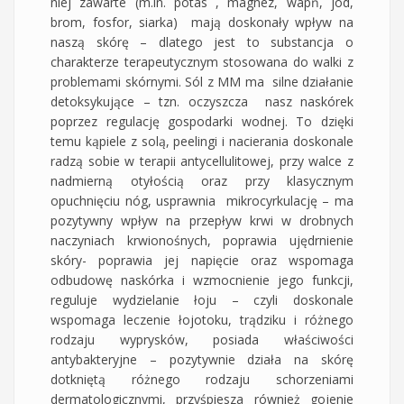
niej zawarte (m.in. potas , magnez, wapń, jod,
brom, fosfor, siarka) mają doskonały wpływ na
naszą skórę – dlatego jest to substancja o
charakterze terapeutycznym stosowana do walki z
problemami skórnymi. Sól z MM ma silne działanie
detoksykujące – tzn. oczyszcza nasz naskórek
poprzez regulację gospodarki wodnej. To dzięki
temu kąpiele z solą, peelingi i nacierania doskonale
radzą sobie w terapii antycellulitowej, przy walce z
nadmierną otyłością oraz przy klasycznym
opuchnięciu nóg, usprawnia mikrocyrkulację – ma
pozytywny wpływ na przepływ krwi w drobnych
naczyniach krwionośnych, poprawia ujędrnienie
skóry- poprawia jej napięcie oraz wspomaga
odbudowę naskórka i wzmocnienie jego funkcji,
reguluje wydzielanie łoju – czyli doskonale
wspomaga leczenie łojotoku, trądziku i różnego
rodzaju wyprysków, posiada właściwości
antybakteryjne – pozytywnie działa na skórę
dotkniętą różnego rodzaju schorzeniami
dermatologicznymi, przyśpiesza również gojenie