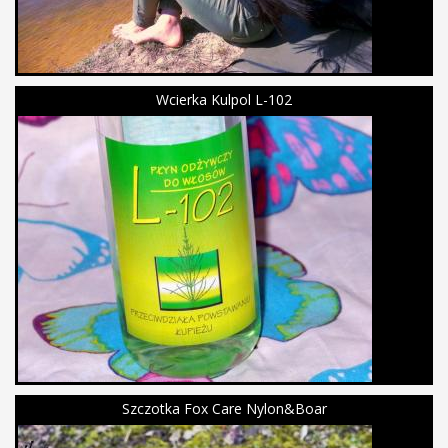
Wcierka Kulpol L-102
Szczotka Fox Care Nylon&Boar