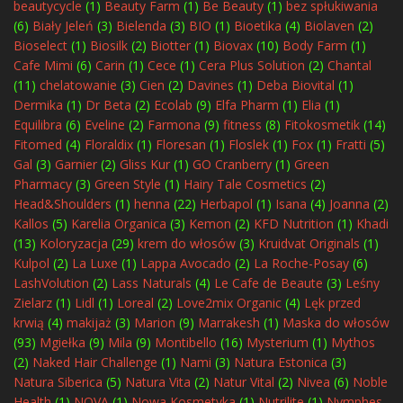
beautycycle
(1)
Beauty Farm
(1)
Be Beauty
(1)
bez spłukiwania
(6)
Biały Jeleń
(3)
Bielenda
(3)
BIO
(1)
Bioetika
(4)
Biolaven
(2)
Bioselect
(1)
Biosilk
(2)
Biotter
(1)
Biovax
(10)
Body Farm
(1)
Cafe Mimi
(6)
Carin
(1)
Cece
(1)
Cera Plus Solution
(2)
Chantal
(11)
chelatowanie
(3)
Cien
(2)
Davines
(1)
Deba Biovital
(1)
Dermika
(1)
Dr Beta
(2)
Ecolab
(9)
Elfa Pharm
(1)
Elia
(1)
Equilibra
(6)
Eveline
(2)
Farmona
(9)
fitness
(8)
Fitokosmetik
(14)
Fitomed
(4)
Floraldix
(1)
Floresan
(1)
Floslek
(1)
Fox
(1)
Fratti
(5)
Gal
(3)
Garnier
(2)
Gliss Kur
(1)
GO Cranberry
(1)
Green
Pharmacy
(3)
Green Style
(1)
Hairy Tale Cosmetics
(2)
Head&Shoulders
(1)
henna
(22)
Herbapol
(1)
Isana
(4)
Joanna
(2)
Kallos
(5)
Karelia Organica
(3)
Kemon
(2)
KFD Nutrition
(1)
Khadi
(13)
Koloryzacja
(29)
krem do włosów
(3)
Kruidvat Originals
(1)
Kulpol
(2)
La Luxe
(1)
Lappa Avocado
(2)
La Roche-Posay
(6)
LashVolution
(2)
Lass Naturals
(4)
Le Cafe de Beaute
(3)
Leśny
Zielarz
(1)
Lidl
(1)
Loreal
(2)
Love2mix Organic
(4)
Lęk przed
krwią
(4)
makijaż
(3)
Marion
(9)
Marrakesh
(1)
Maska do włosów
(93)
Mgiełka
(9)
Mila
(9)
Montibello
(16)
Mysterium
(1)
Mythos
(2)
Naked Hair Challenge
(1)
Nami
(3)
Natura Estonica
(3)
Natura Siberica
(5)
Natura Vita
(2)
Natur Vital
(2)
Nivea
(6)
Noble
Health
(1)
NOVA
(1)
Nowa Kosmetyka
(1)
Nutrilite
(1)
Nymphes