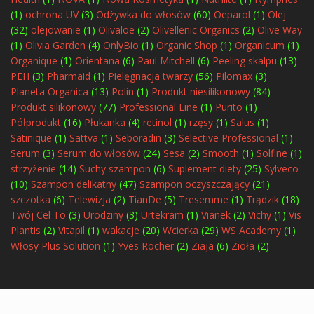
(1)
ochrona UV
(3)
Odżywka do włosów
(60)
Oeparol
(1)
Olej
(32)
olejowanie
(1)
Olivaloe
(2)
Olivellenic Organics
(2)
Olive Way
(1)
Olivia Garden
(4)
OnlyBio
(1)
Organic Shop
(1)
Organicum
(1)
Organique
(1)
Orientana
(6)
Paul Mitchell
(6)
Peeling skalpu
(13)
PEH
(3)
Pharmaid
(1)
Pielęgnacja twarzy
(56)
Pilomax
(3)
Planeta Organica
(13)
Polin
(1)
Produkt niesilikonowy
(84)
Produkt silikonowy
(77)
Professional Line
(1)
Purito
(1)
Półprodukt
(16)
Płukanka
(4)
retinol
(1)
rzęsy
(1)
Salus
(1)
Satinique
(1)
Sattva
(1)
Seboradin
(3)
Selective Professional
(1)
Serum
(3)
Serum do włosów
(24)
Sesa
(2)
Smooth
(1)
Solfine
(1)
strzyżenie
(14)
Suchy szampon
(6)
Suplement diety
(25)
Sylveco
(10)
Szampon delikatny
(47)
Szampon oczyszczający
(21)
szczotka
(6)
Telewizja
(2)
TianDe
(5)
Tresemme
(1)
Trądzik
(18)
Twój Cel To
(3)
Urodziny
(3)
Urtekram
(1)
Vianek
(2)
Vichy
(1)
Vis
Plantis
(2)
Vitapil
(1)
wakacje
(20)
Wcierka
(29)
WS Academy
(1)
Włosy Plus Solution
(1)
Yves Rocher
(2)
Ziaja
(6)
Zioła
(2)