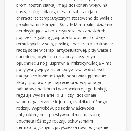
brom, fosfor, siarka) mają doskonały wpływ na
naszą skórę – dlatego jest to substancja o
charakterze terapeutycznym stosowana do walki z
problemami skórnymi. Sól z MM ma silne działanie
detoksykujące – tzn. oczyszcza nasz naskórek
poprzez regulację gospodarki wodnej. To dzięki
temu kąpiele z solą, peelingi i nacierania doskonale
radzą sobie w terapii antycellulitowej, przy walce z
nadmierną otyłością oraz przy klasycznym
opuchnięciu nóg, usprawnia mikrocyrkulację – ma
pozytywny wpływ na przepływ krwi w drobnych
naczyniach krwionośnych, poprawia ujędrnienie
skóry- poprawia jej napięcie oraz wspomaga
odbudowę naskórka i wzmocnienie jego funkcji,
reguluje wydzielanie łoju – czyli doskonale
wspomaga leczenie łojotoku, trądziku i różnego
rodzaju wyprysków, posiada właściwości
antybakteryjne – pozytywnie działa na skórę
dotkniętą różnego rodzaju schorzeniami
dermatologicznymi, przyśpiesza również gojenie