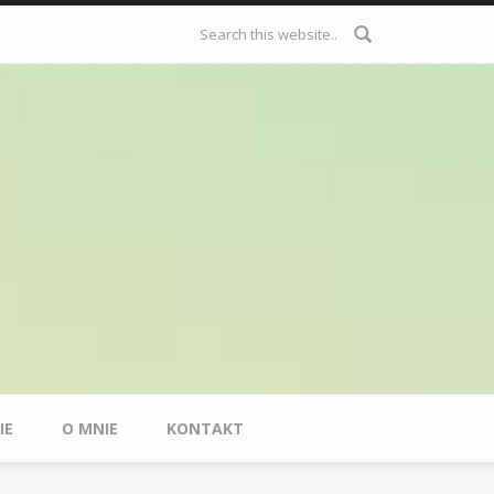
Formularz
wyszukiwania
IE
O MNIE
KONTAKT