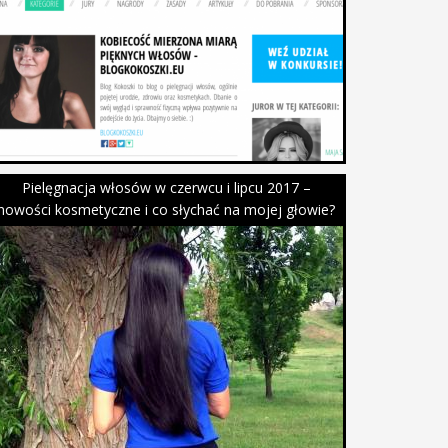
Pielęgnacja włosów w czerwcu i lipcu 2017 –
nowości kosmetyczne i co słychać na mojej głowie?