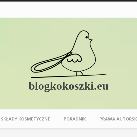
blogkokoszki.eu
SKŁADY KOSMETYCZNE
PORADNIK
PRAWA AUTORSK