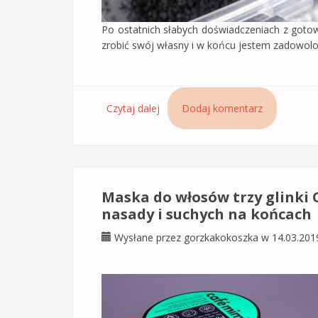
Po ostatnich słabych doświadczeniach z got
zrobić swój własny i w końcu jestem zadowolon
Czytaj dalej
wpis Peeling domowej roboty do s
Dodaj komentarz
Maska do włosów trzy glinki 
nasady i suchych na końcach
Wysłane przez
gorzkakokoszka
w 14.03.201