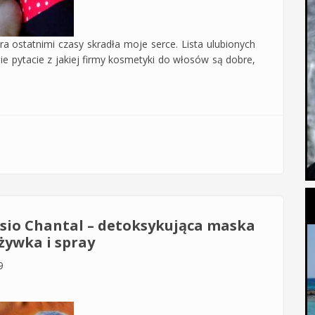
a ostatnimi czasy skradła moje serce. Lista ulubionych
ie pytacie z jakiej firmy kosmetyki do włosów są dobre,
ębokie oczyszczenie i wzrost włosów z solą morską Cafe Mimi
ssio Chantal – detoksykująca maska
żywka i spray
9