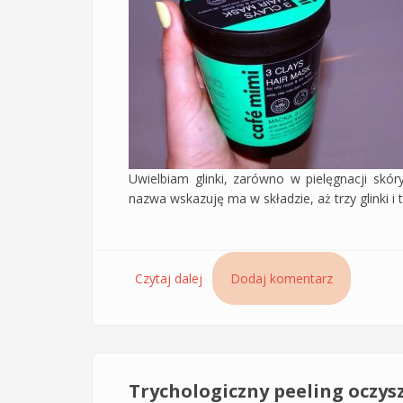
Uwielbiam glinki, zarówno w pielęgnacji skó
nazwa wskazuję ma w składzie, aż trzy glinki 
Czytaj dalej
wpis Maska do włosów trzy glinki
Dodaj komentarz
Trychologiczny peeling oczysz