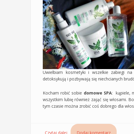
Uwielbiam kosmetyki i wszelkie zabiegi na 
detoksykują i pozbywają się niechcianych brud
Kocham robić sobie
domowe SPA
: kąpiele, 
wszystkim lubię również zająć się włosami. B
tym czasie można zrobić coś dobrego dla wło
Czytaj dalej
wpis Zabieg Hair Detox System Se
Dodaj komentarz