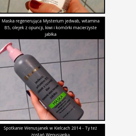
Maska regenerująca Mysterium jedwab, witamina
B5, olejek z opuncji, kiwi i komórki macierzyste
jabłka
Spotkanie Wenusjanek w Kielcach 2014 - Ty też
zostań Wenusjanką