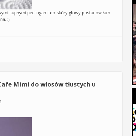
owymi kupnymi peelingami do skóry głowy postanowiłam
a. :)
kóry głowy z nasion czarnuszki siewnej
Cafe Mimi do włosów tłustych u
9