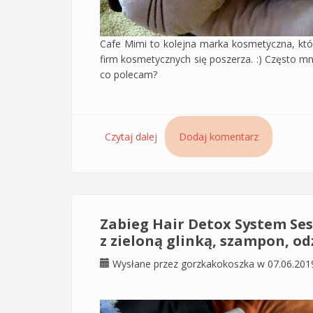
Cafe Mimi to kolejna marka kosmetyczna, któr
firm kosmetycznych się poszerza. :) Często mn
co polecam?
Czytaj dalej
wpis Szampon scrub do włosów gł
Dodaj komentarz
Zabieg Hair Detox System Se
z zieloną glinką, szampon, od
Wysłane przez
gorzkakokoszka
w 07.06.201