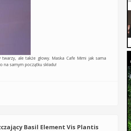
ry twarzy, ale także głowy. Maska Cafe Mimi jak sama
i to na samym początku składu!
 Cafe Mimi do włosów tłustych u nasady i suchych na końcach
czający Basil Element Vis Plantis