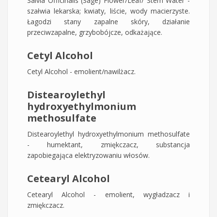
Salvia Officinalis (Sage) Flower/Leaf/ Stem Water -
szałwia lekarska; kwiaty, liście, wody macierzyste.
Łagodzi stany zapalne skóry, działanie
przeciwzapalne, grzybobójcze, odkażające.
Cetyl Alcohol
Cetyl Alcohol - emolient/nawilżacz.
Distearoylethyl
hydroxyethylmonium
methosulfate
Distearoylethyl hydroxyethylmonium methosulfate
- humektant, zmiękczacz, substancja
zapobiegająca elektryzowaniu włosów.
Cetearyl Alcohol
Cetearyl Alcohol - emolient, wygładzacz i
zmiękczacz.