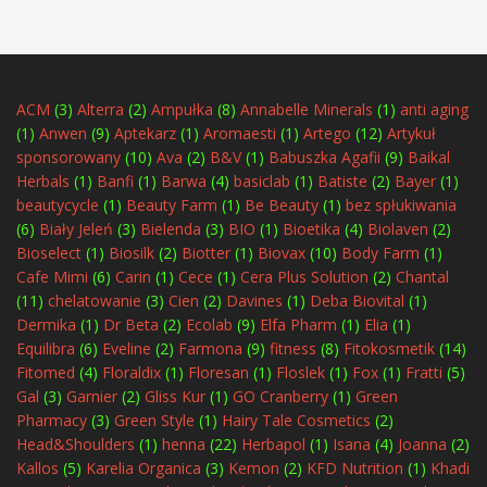
ACM
(3)
Alterra
(2)
Ampułka
(8)
Annabelle Minerals
(1)
anti aging
(1)
Anwen
(9)
Aptekarz
(1)
Aromaesti
(1)
Artego
(12)
Artykuł
sponsorowany
(10)
Ava
(2)
B&V
(1)
Babuszka Agafii
(9)
Baikal
Herbals
(1)
Banfi
(1)
Barwa
(4)
basiclab
(1)
Batiste
(2)
Bayer
(1)
beautycycle
(1)
Beauty Farm
(1)
Be Beauty
(1)
bez spłukiwania
(6)
Biały Jeleń
(3)
Bielenda
(3)
BIO
(1)
Bioetika
(4)
Biolaven
(2)
Bioselect
(1)
Biosilk
(2)
Biotter
(1)
Biovax
(10)
Body Farm
(1)
Cafe Mimi
(6)
Carin
(1)
Cece
(1)
Cera Plus Solution
(2)
Chantal
(11)
chelatowanie
(3)
Cien
(2)
Davines
(1)
Deba Biovital
(1)
Dermika
(1)
Dr Beta
(2)
Ecolab
(9)
Elfa Pharm
(1)
Elia
(1)
Equilibra
(6)
Eveline
(2)
Farmona
(9)
fitness
(8)
Fitokosmetik
(14)
Fitomed
(4)
Floraldix
(1)
Floresan
(1)
Floslek
(1)
Fox
(1)
Fratti
(5)
Gal
(3)
Garnier
(2)
Gliss Kur
(1)
GO Cranberry
(1)
Green
Pharmacy
(3)
Green Style
(1)
Hairy Tale Cosmetics
(2)
Head&Shoulders
(1)
henna
(22)
Herbapol
(1)
Isana
(4)
Joanna
(2)
Kallos
(5)
Karelia Organica
(3)
Kemon
(2)
KFD Nutrition
(1)
Khadi