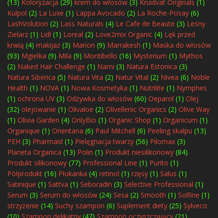
(13)
Koloryzacja
(29)
krem do włosów
(3)
Kruidvat Originals
(1)
Kulpol
(2)
La Luxe
(1)
Lappa Avocado
(2)
La Roche-Posay
(6)
LashVolution
(2)
Lass Naturals
(4)
Le Cafe de Beaute
(3)
Leśny
Zielarz
(1)
Lidl
(1)
Loreal
(2)
Love2mix Organic
(4)
Lęk przed
krwią
(4)
makijaż
(3)
Marion
(9)
Marrakesh
(1)
Maska do włosów
(93)
Mgiełka
(9)
Mila
(9)
Montibello
(16)
Mysterium
(1)
Mythos
(2)
Naked Hair Challenge
(1)
Nami
(3)
Natura Estonica
(3)
Natura Siberica
(5)
Natura Vita
(2)
Natur Vital
(2)
Nivea
(6)
Noble
Health
(1)
NOVA
(1)
Nowa Kosmetyka
(1)
Nutrilite
(1)
Nymphes
(1)
ochrona UV
(3)
Odżywka do włosów
(60)
Oeparol
(1)
Olej
(32)
olejowanie
(1)
Olivaloe
(2)
Olivellenic Organics
(2)
Olive Way
(1)
Olivia Garden
(4)
OnlyBio
(1)
Organic Shop
(1)
Organicum
(1)
Organique
(1)
Orientana
(6)
Paul Mitchell
(6)
Peeling skalpu
(13)
PEH
(3)
Pharmaid
(1)
Pielęgnacja twarzy
(56)
Pilomax
(3)
Planeta Organica
(13)
Polin
(1)
Produkt niesilikonowy
(84)
Produkt silikonowy
(77)
Professional Line
(1)
Purito
(1)
Półprodukt
(16)
Płukanka
(4)
retinol
(1)
rzęsy
(1)
Salus
(1)
Satinique
(1)
Sattva
(1)
Seboradin
(3)
Selective Professional
(1)
Serum
(3)
Serum do włosów
(24)
Sesa
(2)
Smooth
(1)
Solfine
(1)
strzyżenie
(14)
Suchy szampon
(6)
Suplement diety
(25)
Sylveco
(10)
Szampon delikatny
(47)
Szampon oczyszczający
(21)