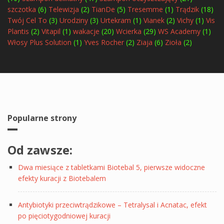
szczotka
(6)
Telewizja
(2)
TianDe
(5)
Tresemme
(1)
Trądzik
(18)
Twój Cel To
(3)
Urodziny
(3)
Urtekram
(1)
Vianek
(2)
Vichy
(1)
Vis
Plantis
(2)
Vitapil
(1)
wakacje
(20)
Wcierka
(29)
WS Academy
(1)
Włosy Plus Solution
(1)
Yves Rocher
(2)
Ziaja
(6)
Zioła
(2)
Popularne strony
Od zawsze:
Dwa miesiące z tabletkami Biotebal 5, pierwsze widoczne
efekty kuracji z Biotebalem
Antybiotyki przeciwtrądzikowe – Tetralysal i Acnatac, efekt
po pięciotygodniowej kuracji