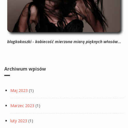
blogkokoszki - kobiecość mierzona miarą pięknych włosów...
Archiwum wpisów
Maj 2023
(1)
Marzec 2023
(1)
luty 2023
(1)