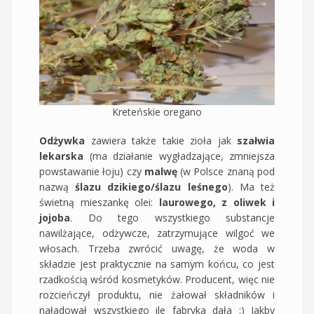
Kreteńskie oregano
Odżywka
zawiera także takie zioła jak
szałwia
lekarska
(ma działanie wygładzające, zmniejsza
powstawanie łoju) czy
malwę
(w Polsce znaną pod
nazwą
ślazu dzikiego/ślazu
leśnego
). Ma też
świetną mieszankę olei:
laurowego, z oliwek i
jojoba
. Do tego wszystkiego substancje
nawilżające, odżywcze, zatrzymujące wilgoć we
włosach. Trzeba zwrócić uwagę, że woda w
składzie jest praktycznie na samym końcu, co jest
rzadkością wśród kosmetyków. Producent, więc nie
rozcieńczył produktu, nie żałował składników i
naładował wszystkiego ile fabryka dała :) Jakby