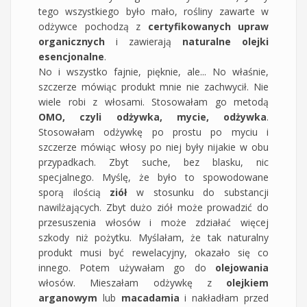
tego wszystkiego było mało, rośliny zawarte w
odżywce pochodzą z
certyfikowanych upraw
organicznych
i zawierają
naturalne olejki
esencjonalne
.
No i wszystko fajnie, pięknie, ale... No właśnie,
szczerze mówiąc produkt mnie nie zachwycił. Nie
wiele robi z włosami. Stosowałam go metodą
OMO, czyli odżywka, mycie, odżywka
.
Stosowałam odżywkę po prostu po myciu i
szczerze mówiąc włosy po niej były nijakie w obu
przypadkach. Zbyt suche, bez blasku, nic
specjalnego. Myślę, że było to spowodowane
sporą ilością
ziół
w stosunku do substancji
nawilżających. Zbyt dużo ziół może prowadzić do
przesuszenia włosów i może zdziałać więcej
szkody niż pożytku. Myślałam, że tak naturalny
produkt musi być rewelacyjny, okazało się co
innego. Potem używałam go do
olejowania
włosów. Mieszałam odżywkę z
olejkiem
arganowym
lub
macadamia
i nakładłam przed