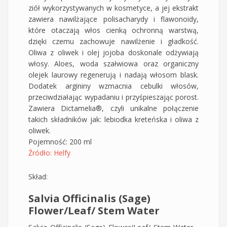
ziół wykorzystywanych w kosmetyce, a jej ekstrakt
zawiera nawilżające polisacharydy i flawonoidy,
które otaczają włos cienką ochronną warstwą,
dzięki czemu zachowuje nawilżenie i gładkość.
Oliwa z oliwek i olej jojoba doskonale odżywiają
włosy. Aloes, woda szałwiowa oraz organiczny
olejek laurowy regenerują i nadają włosom blask.
Dodatek argininy wzmacnia cebulki włosów,
przeciwdziałając wypadaniu i przyśpieszając porost.
Zawiera Dictamelia®, czyli unikalne połączenie
takich składników jak: lebiodka kreteńska i oliwa z
oliwek.
Pojemność: 200 ml
Źródło: Helfy
Skład:
Salvia Officinalis (Sage)
Flower/Leaf/ Stem Water