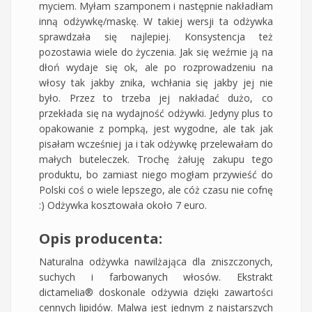
myciem. Myłam szamponem i następnie nakładłam
inną odżywkę/maskę. W takiej wersji ta odżywka
sprawdzała się najlepiej. Konsystencja też
pozostawia wiele do życzenia. Jak się weźmie ją na
dłoń wydaje się ok, ale po rozprowadzeniu na
włosy tak jakby znika, wchłania się jakby jej nie
było. Przez to trzeba jej nakładać dużo, co
przekłada się na wydajność odżywki. Jedyny plus to
opakowanie z pompką, jest wygodne, ale tak jak
pisałam wcześniej ja i tak odżywkę przelewałam do
małych buteleczek. Trochę żałuję zakupu tego
produktu, bo zamiast niego mogłam przywieść do
Polski coś o wiele lepszego, ale cóż czasu nie cofnę
:) Odżywka kosztowała około 7 euro.
Opis producenta:
Naturalna odżywka nawilżająca dla zniszczonych,
suchych i farbowanych włosów. Ekstrakt
dictamelia® doskonale odżywia dzięki zawartości
cennych lipidów. Malwa jest jednym z najstarszych