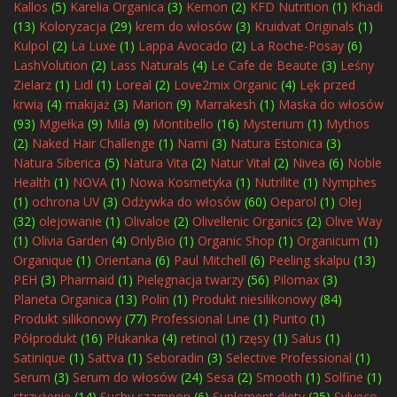
Kallos
(5)
Karelia Organica
(3)
Kemon
(2)
KFD Nutrition
(1)
Khadi
(13)
Koloryzacja
(29)
krem do włosów
(3)
Kruidvat Originals
(1)
Kulpol
(2)
La Luxe
(1)
Lappa Avocado
(2)
La Roche-Posay
(6)
LashVolution
(2)
Lass Naturals
(4)
Le Cafe de Beaute
(3)
Leśny
Zielarz
(1)
Lidl
(1)
Loreal
(2)
Love2mix Organic
(4)
Lęk przed
krwią
(4)
makijaż
(3)
Marion
(9)
Marrakesh
(1)
Maska do włosów
(93)
Mgiełka
(9)
Mila
(9)
Montibello
(16)
Mysterium
(1)
Mythos
(2)
Naked Hair Challenge
(1)
Nami
(3)
Natura Estonica
(3)
Natura Siberica
(5)
Natura Vita
(2)
Natur Vital
(2)
Nivea
(6)
Noble
Health
(1)
NOVA
(1)
Nowa Kosmetyka
(1)
Nutrilite
(1)
Nymphes
(1)
ochrona UV
(3)
Odżywka do włosów
(60)
Oeparol
(1)
Olej
(32)
olejowanie
(1)
Olivaloe
(2)
Olivellenic Organics
(2)
Olive Way
(1)
Olivia Garden
(4)
OnlyBio
(1)
Organic Shop
(1)
Organicum
(1)
Organique
(1)
Orientana
(6)
Paul Mitchell
(6)
Peeling skalpu
(13)
PEH
(3)
Pharmaid
(1)
Pielęgnacja twarzy
(56)
Pilomax
(3)
Planeta Organica
(13)
Polin
(1)
Produkt niesilikonowy
(84)
Produkt silikonowy
(77)
Professional Line
(1)
Purito
(1)
Półprodukt
(16)
Płukanka
(4)
retinol
(1)
rzęsy
(1)
Salus
(1)
Satinique
(1)
Sattva
(1)
Seboradin
(3)
Selective Professional
(1)
Serum
(3)
Serum do włosów
(24)
Sesa
(2)
Smooth
(1)
Solfine
(1)
strzyżenie
(14)
Suchy szampon
(6)
Suplement diety
(25)
Sylveco