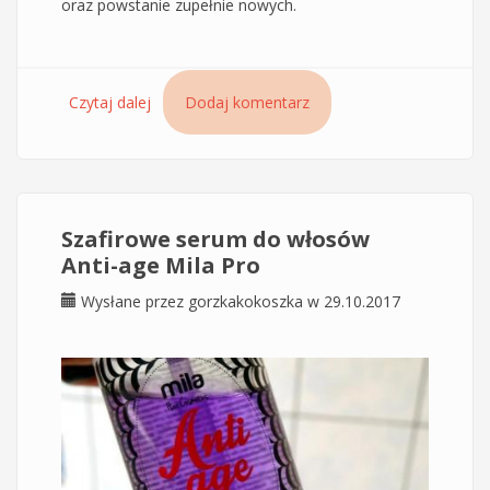
oraz powstanie zupełnie nowych.
Czytaj dalej
wpis Nowa bananowa maska Mila Pro –
Dodaj komentarz
porównanie składu z bananową maską Mila w
starej szacie
Szafirowe serum do włosów
Anti-age Mila Pro
Wysłane przez
gorzkakokoszka
w 29.10.2017