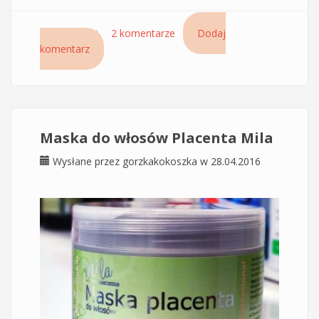
Czytaj dalej
wpis Milargan Argan Hemp Oil – arganowo-
2 komentarze
Dodaj
komentarz
konopne silikonowe serum do włosów
Maska do włosów Placenta Mila
Wysłane przez
gorzkakokoszka
w 28.04.2016