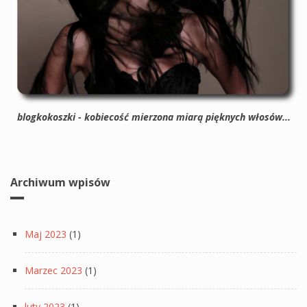
blogkokoszki - kobiecość mierzona miarą pięknych włosów...
Archiwum wpisów
Maj 2023
(1)
Marzec 2023
(1)
luty 2023
(1)