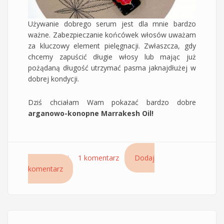
Używanie dobrego serum jest dla mnie bardzo
ważne. Zabezpieczanie końcówek włosów uważam
za kluczowy element pielęgnacji. Zwłaszcza, gdy
chcemy zapuścić długie włosy lub mając już
pożądaną długość utrzymać pasma jaknajdłużej w
dobrej kondycji.
Dziś chciałam Wam pokazać bardzo dobre
arganowo-konopne Marrakesh Oil!
Czytaj dalej
wpis Olejek do włosów Marrakesh Oil - serum
1 komentarz
Dodaj
komentarz
na końce z olejem arganowym i konopnym