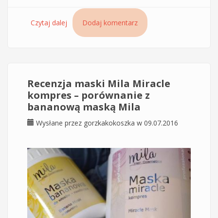
Czytaj dalej
wpis Ampułki przeciw wypadaniu Hair Loss Mila
Dodaj komentarz
z placentą, papryczką chilli i pokrzywą
Recenzja maski Mila Miracle
kompres – porównanie z
bananową maską Mila
Wysłane przez
gorzkakokoszka
w 09.07.2016