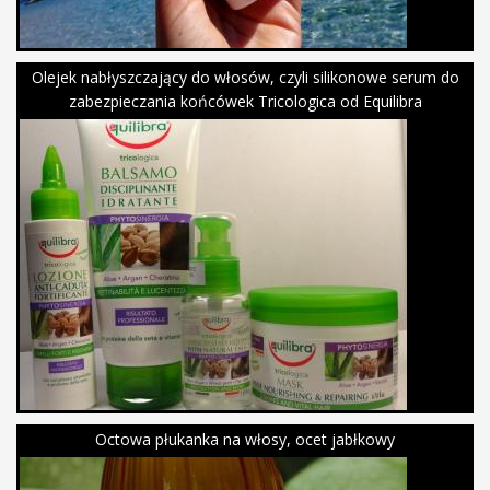
Olejek nabłyszczający do włosów, czyli silikonowe serum do
zabezpieczania końcówek Tricologica od Equilibra
Octowa płukanka na włosy, ocet jabłkowy