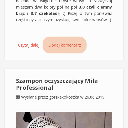
nakłada na wilgotne, umyte włosy. Ja zazwyczaj
mieszam dwa kolory pół na pół
3.0 czyli ciemny
brąz i 3.7 czekolad
ę. :) Piszę o tym ponieważ
często pytacie czym uzyskuję swój kolor włosów. :)
Czytaj dalej
wpis Balsam zakwaszający Mila - moje
Dodaj komentarz
domowe farbowanie włosów i ostatnia
koloryzacja w salonie fryzjerskim
Szampon oczyszczający Mila
Professional
Wysłane przez
gorzkakokoszka
w 26.06.2019