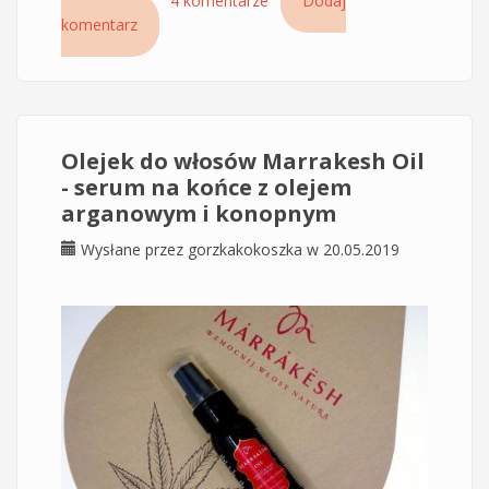
Czytaj dalej
wpis Szampon oczyszczający Mila Professional
4 komentarze
Dodaj
komentarz
Olejek do włosów Marrakesh Oil
- serum na końce z olejem
arganowym i konopnym
Wysłane przez
gorzkakokoszka
w 20.05.2019