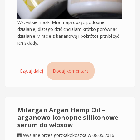
Wszystkie maski Mila mają dosyć podobne
działanie, dlatego dziś chciałam krótko porównać
działanie Miracle z bananową i pokrótce przybliżyć
ich składy.
Czytaj dalej
wpis Recenzja maski Mila Miracle kompres –
Dodaj komentarz
porównanie z bananową maską Mila
Milargan Argan Hemp Oil –
arganowo-konopne silikonowe
serum do włosów
Wysłane przez
gorzkakokoszka
w 08.05.2016