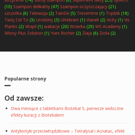
(10)
Szampon delikatny
(47)
Szampon oczyszczający
(21)
szczotka
(6)
Telewizja
(2)
TianDe
(5)
Tresemme
(1)
Trądzik
(18)
Twój Cel To
(3)
Urodziny
(3)
Urtekram
(1)
Vianek
(2)
Vichy
(1)
Vis
Plantis
(2)
Vitapil
(1)
wakacje
(20)
Wcierka
(29)
WS Academy
(1)
Włosy Plus Solution
(1)
Yves Rocher
(2)
Ziaja
(6)
Zioła
(2)
Popularne strony
Od zawsze:
Dwa miesiące z tabletkami Biotebal 5, pierwsze widoczne
efekty kuracji z Biotebalem
Antybiotyki przeciwtrądzikowe – Tetralysal i Acnatac, efekt