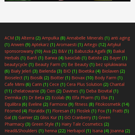
ACM
(3)
Alterra
(2)
Ampułka
(8)
Annabelle Minerals
(1)
anti aging
(1)
Anwen
(9)
Aptekarz
(1)
Aromaesti
(1)
Artego
(12)
Artykuł
sponsorowany
(10)
Ava
(2)
B&V
(1)
Babuszka Agafii
(9)
Baikal
Herbals
(1)
Banfi
(1)
Barwa
(4)
basiclab
(1)
Batiste
(2)
Bayer
(1)
beautycycle
(1)
Beauty Farm
(1)
Be Beauty
(1)
bez spłukiwania
(6)
Biały Jeleń
(3)
Bielenda
(3)
BIO
(1)
Bioetika
(4)
Biolaven
(2)
Bioselect
(1)
Biosilk
(2)
Biotter
(1)
Biovax
(10)
Body Farm
(1)
Cafe Mimi
(6)
Carin
(1)
Cece
(1)
Cera Plus Solution
(2)
Chantal
(11)
chelatowanie
(3)
Cien
(2)
Davines
(1)
Deba Biovital
(1)
Dermika
(1)
Dr Beta
(2)
Ecolab
(9)
Elfa Pharm
(1)
Elia
(1)
Equilibra
(6)
Eveline
(2)
Farmona
(9)
fitness
(8)
Fitokosmetik
(14)
Fitomed
(4)
Floraldix
(1)
Floresan
(1)
Floslek
(1)
Fox
(1)
Fratti
(5)
Gal
(3)
Garnier
(2)
Gliss Kur
(1)
GO Cranberry
(1)
Green
Pharmacy
(3)
Green Style
(1)
Hairy Tale Cosmetics
(2)
Head&Shoulders
(1)
henna
(22)
Herbapol
(1)
Isana
(4)
Joanna
(2)