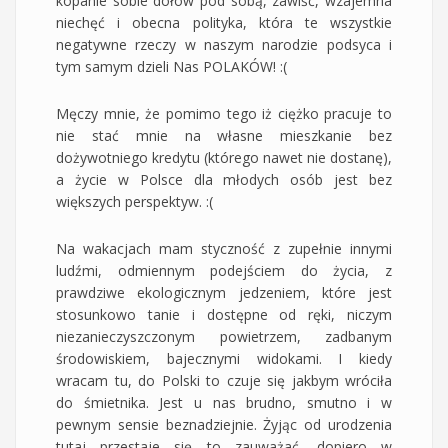
kopanie sobie dołów pod sobą, zawiść, wzajemna
niechęć i obecna polityka, która te wszystkie
negatywne rzeczy w naszym narodzie podsyca i
tym samym dzieli Nas POLAKÓW! :(
Męczy mnie, że pomimo tego iż ciężko pracuje to
nie stać mnie na własne mieszkanie bez
dożywotniego kredytu (którego nawet nie dostanę),
a życie w Polsce dla młodych osób jest bez
większych perspektyw. :(
Na wakacjach mam styczność z zupełnie innymi
ludźmi, odmiennym podejściem do życia, z
prawdziwe ekologicznym jedzeniem, które jest
stosunkowo tanie i dostępne od ręki, niczym
niezanieczyszczonym powietrzem, zadbanym
środowiskiem, bajecznymi widokami. I kiedy
wracam tu, do Polski to czuje się jakbym wróciła
do śmietnika. Jest u nas brudno, smutno i w
pewnym sensie beznadziejnie. Żyjąc od urodzenia
tutaj przestaje się to zauważać, dopiero w