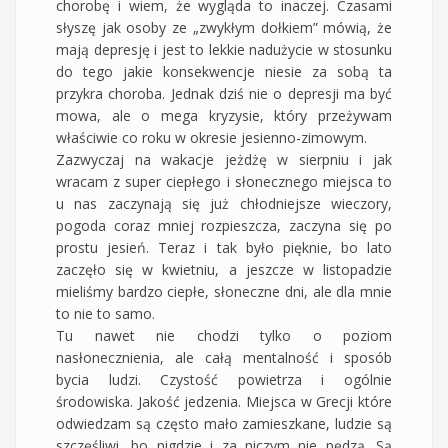
chorobę i wiem, że wygląda to inaczej. Czasami
słyszę jak osoby ze „zwykłym dołkiem” mówią, że
mają depresję i jest to lekkie nadużycie w stosunku
do tego jakie konsekwencje niesie za sobą ta
przykra choroba. Jednak dziś nie o depresji ma być
mowa, ale o mega kryzysie, który przeżywam
właściwie co roku w okresie jesienno-zimowym.
Zazwyczaj na wakacje jeżdżę w sierpniu i jak
wracam z super ciepłego i słonecznego miejsca to
u nas zaczynają się już chłodniejsze wieczory,
pogoda coraz mniej rozpieszcza, zaczyna się po
prostu jesień. Teraz i tak było pięknie, bo lato
zaczęło się w kwietniu, a jeszcze w listopadzie
mieliśmy bardzo ciepłe, słoneczne dni, ale dla mnie
to nie to samo.
Tu nawet nie chodzi tylko o poziom
nasłonecznienia, ale całą mentalność i sposób
bycia ludzi. Czystość powietrza i ogólnie
środowiska. Jakość jedzenia. Miejsca w Grecji które
odwiedzam są często mało zamieszkane, ludzie są
szczęśliwi, bo nigdzie i za niczym nie pędzą. Są