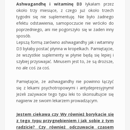
Ashwagandhę i witaminę D3
łykałam przez
około trzy miesiące, z czego już około trzech
tygodni się nie suplementuję. Nie było żadnego
efektu odstawienia, samopoczucie nie wróciło do
poprzedniego, ani nie pogorszyło się w żaden inny
sposób.
Lepszą formą zarówno ashwagandhy jak i witaminy
D3 byłaby postać płynna w kropelkach. Pamiętajcie,
że wszystkie suplementy w płynie będą się lepiej i
szybiej przyswajać. Minusem jest to, że są droższe,
no ale coś za coś.
Pamiętajcie, że ashwagandhy nie powinno łączyć
się z lekami psychotropowymi i antydepresyjnymi!
Jeżeli zażywacie tego typu leki to skonsultujcie się
najpierw ze swoim lekarzem prowadzącym.
Jestem ciekawa czy Wy również borykacie się
z tego typu przygnębieniem i jak sobie z tym
radzicie? Czy również odczuwacie czasem