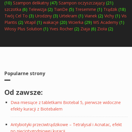
(10)
Szampon delikatny
(47)
Szampon oczyszczający
(21)
szczotka
(6)
Telewizja
(2)
TianDe
(5)
Tresemme
(1)
Trądzik
(18)
Twój Cel To
(3)
Urodziny
(3)
Urtekram
(1)
Vianek
(2)
Vichy
(1)
Vis
Plantis
(2)
Vitapil
(1)
wakacje
(20)
Wcierka
(29)
WS Academy
(1)
Włosy Plus Solution
(1)
Yves Rocher
(2)
Ziaja
(6)
Zioła
(2)
Popularne strony
Od zawsze:
Dwa miesiące z tabletkami Biotebal 5, pierwsze widoczne
efekty kuracji z Biotebalem
Antybiotyki przeciwtrądzikowe – Tetralysal i Acnatac, efekt
po pięciotygodniowej kuracji