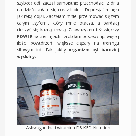
szybko) dół zaczął samoistnie przechodzić, z dnia
na dzień czułam się coraz lepiej. „Depresja” minęła
jak ręką odjął. Zaczęłam mniej przejmować się tym
całym „syfem”, który mnie otacza, a bardziej
cieszyć się każdą chwilą. Zauważyłam też większy
POWER
na treningach i zrobiłam postępy np. więcej
ilości powtórzeń, większe ciężary na treningu
siłowym itd. Tak jakby
organizm
był
bardziej
wydolny
.
Ashwagandha i witamina D3 KFD Nutrition