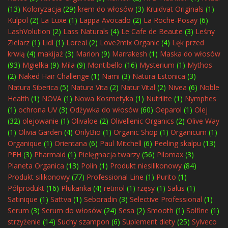
(13)
Koloryzacja
(29)
krem do włosów
(3)
Kruidvat Originals
(1)
Kulpol
(2)
La Luxe
(1)
Lappa Avocado
(2)
La Roche-Posay
(6)
LashVolution
(2)
Lass Naturals
(4)
Le Cafe de Beaute
(3)
Leśny
Zielarz
(1)
Lidl
(1)
Loreal
(2)
Love2mix Organic
(4)
Lęk przed
krwią
(4)
makijaż
(3)
Marion
(9)
Marrakesh
(1)
Maska do włosów
(93)
Mgiełka
(9)
Mila
(9)
Montibello
(16)
Mysterium
(1)
Mythos
(2)
Naked Hair Challenge
(1)
Nami
(3)
Natura Estonica
(3)
Natura Siberica
(5)
Natura Vita
(2)
Natur Vital
(2)
Nivea
(6)
Noble
Health
(1)
NOVA
(1)
Nowa Kosmetyka
(1)
Nutrilite
(1)
Nymphes
(1)
ochrona UV
(3)
Odżywka do włosów
(60)
Oeparol
(1)
Olej
(32)
olejowanie
(1)
Olivaloe
(2)
Olivellenic Organics
(2)
Olive Way
(1)
Olivia Garden
(4)
OnlyBio
(1)
Organic Shop
(1)
Organicum
(1)
Organique
(1)
Orientana
(6)
Paul Mitchell
(6)
Peeling skalpu
(13)
PEH
(3)
Pharmaid
(1)
Pielęgnacja twarzy
(56)
Pilomax
(3)
Planeta Organica
(13)
Polin
(1)
Produkt niesilikonowy
(84)
Produkt silikonowy
(77)
Professional Line
(1)
Purito
(1)
Półprodukt
(16)
Płukanka
(4)
retinol
(1)
rzęsy
(1)
Salus
(1)
Satinique
(1)
Sattva
(1)
Seboradin
(3)
Selective Professional
(1)
Serum
(3)
Serum do włosów
(24)
Sesa
(2)
Smooth
(1)
Solfine
(1)
strzyżenie
(14)
Suchy szampon
(6)
Suplement diety
(25)
Sylveco