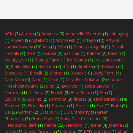
ACM
(3)
Alterra
(2)
Ampułka
(8)
Annabelle Minerals
(1)
anti aging
(1)
Anwen
(9)
Aptekarz
(1)
Aromaesti
(1)
Artego
(12)
Artykuł
sponsorowany
(10)
Ava
(2)
B&V
(1)
Babuszka Agafii
(9)
Baikal
Herbals
(1)
Banfi
(1)
Barwa
(4)
basiclab
(1)
Batiste
(2)
Bayer
(1)
beautycycle
(1)
Beauty Farm
(1)
Be Beauty
(1)
bez spłukiwania
(6)
Biały Jeleń
(3)
Bielenda
(3)
BIO
(1)
Bioetika
(4)
Biolaven
(2)
Bioselect
(1)
Biosilk
(2)
Biotter
(1)
Biovax
(10)
Body Farm
(1)
Cafe Mimi
(6)
Carin
(1)
Cece
(1)
Cera Plus Solution
(2)
Chantal
(11)
chelatowanie
(3)
Cien
(2)
Davines
(1)
Deba Biovital
(1)
Dermika
(1)
Dr Beta
(2)
Ecolab
(9)
Elfa Pharm
(1)
Elia
(1)
Equilibra
(6)
Eveline
(2)
Farmona
(9)
fitness
(8)
Fitokosmetik
(14)
Fitomed
(4)
Floraldix
(1)
Floresan
(1)
Floslek
(1)
Fox
(1)
Fratti
(5)
Gal
(3)
Garnier
(2)
Gliss Kur
(1)
GO Cranberry
(1)
Green
Pharmacy
(3)
Green Style
(1)
Hairy Tale Cosmetics
(2)
Head&Shoulders
(1)
henna
(22)
Herbapol
(1)
Isana
(4)
Joanna
(2)
Kallos
(5)
Karelia Organica
(3)
Kemon
(2)
KFD Nutrition
(1)
Khadi