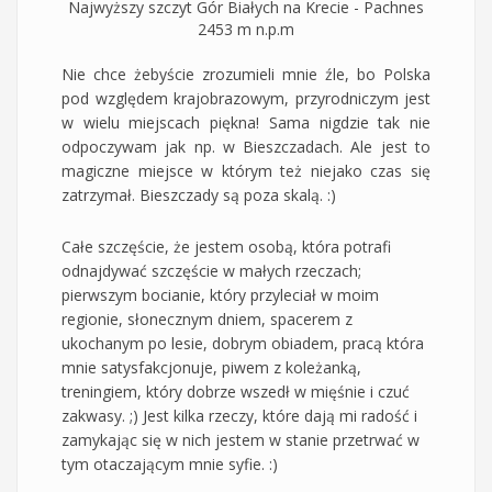
Najwyższy szczyt Gór Białych na Krecie - Pachnes
2453 m n.p.m
Nie chce żebyście zrozumieli mnie źle, bo Polska
pod względem krajobrazowym, przyrodniczym jest
w wielu miejscach piękna! Sama nigdzie tak nie
odpoczywam jak np. w Bieszczadach. Ale jest to
magiczne miejsce w którym też niejako czas się
zatrzymał. Bieszczady są poza skalą. :)
Całe szczęście, że jestem osobą, która potrafi
odnajdywać szczęście w małych rzeczach;
pierwszym bocianie, który przyleciał w moim
regionie, słonecznym dniem, spacerem z
ukochanym po lesie, dobrym obiadem, pracą która
mnie satysfakcjonuje, piwem z koleżanką,
treningiem, który dobrze wszedł w mięśnie i czuć
zakwasy. ;) Jest kilka rzeczy, które dają mi radość i
zamykając się w nich jestem w stanie przetrwać w
tym otaczającym mnie syfie. :)