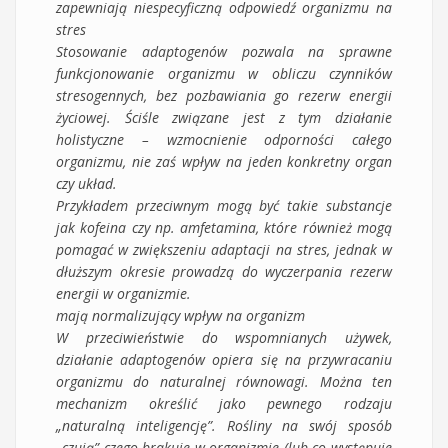
zapewniają niespecyficzną odpowiedź organizmu na
stres
Stosowanie adaptogenów pozwala na sprawne
funkcjonowanie organizmu w obliczu czynników
stresogennych, bez pozbawiania go rezerw energii
życiowej. Ściśle związane jest z tym działanie
holistyczne – wzmocnienie odporności całego
organizmu, nie zaś wpływ na jeden konkretny organ
czy układ.
Przykładem przeciwnym mogą być takie substancje
jak kofeina czy np. amfetamina, które również mogą
pomagać w zwiększeniu adaptacji na stres, jednak w
dłuższym okresie prowadzą do wyczerpania rezerw
energii w organizmie.
mają normalizujący wpływ na organizm
W przeciwieństwie do wspomnianych używek,
działanie adaptogenów opiera się na przywracaniu
organizmu do naturalnej równowagi. Można ten
mechanizm określić jako pewnego rodzaju
„naturalną inteligencję”. Rośliny na swój sposób
„czują” czego brakuje w organizmie (lub co występuje