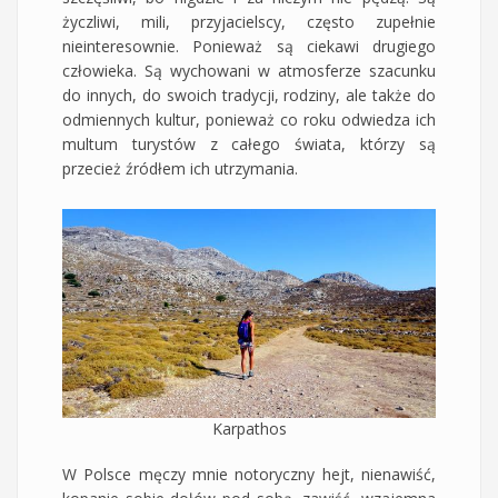
życzliwi, mili, przyjacielscy, często zupełnie
nieinteresownie. Ponieważ są ciekawi drugiego
człowieka. Są wychowani w atmosferze szacunku
do innych, do swoich tradycji, rodziny, ale także do
odmiennych kultur, ponieważ co roku odwiedza ich
multum turystów z całego świata, którzy są
przecież źródłem ich utrzymania.
Karpathos
W Polsce męczy mnie notoryczny hejt, nienawiść,