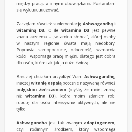
między pracą, a innymi obowiązkami. Postarałam
się wyluuuuuuuzować.
Zaczęłam również suplementację
Ashwagandhą i
witaminą D3.
O ile
witamina D3
jest pewnie
znana każdemu – „witamina słońca”, której osoby
w naszym regionie świata mają niedobory!
Poprawia samopoczucie, odporność, wzmacnia
kości i wspomaga pracę mięśni, dlatego jest dobra
dla osób, które tak jak ja dużo ćwiczą.
Bardziej chciałam przybliżyć Wam
Ashwagandhę,
inaczej
witanię ospałą
potcznie nazywaną również
indyjskim żeń-szeniem
(myślę, że mniej znaną
niż
witamina D3
), która moim zdaniem robi
robotę dla osób intensywnie aktywnych, ale nie
tylko!
Ashwagandha
jest tak zwanym
adaptogenem
,
czyli roślinnym środkiem, który wspomaga