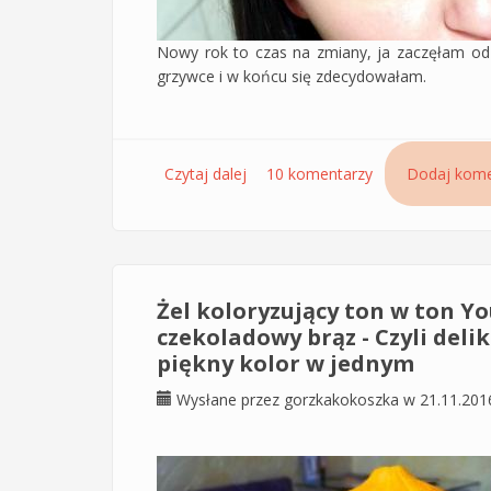
Nowy rok to czas na zmiany, ja zaczęłam od
grzywce i w końcu się zdecydowałam.
Czytaj dalej
wpis Czerwona grzywka – In Flash
10 komentarzy
Dodaj kome
Żel koloryzujący ton w ton Yo
czekoladowy brąz - Czyli deli
piękny kolor w jednym
Wysłane przez
gorzkakokoszka
w 21.11.201