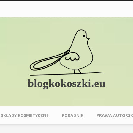
blogkokoszki.eu
SKŁADY KOSMETYCZNE
PORADNIK
PRAWA AUTORSK