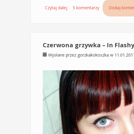
Czytaj dalej
wpis Tym razem różowa grzywka – 
5 komentarzy
Dodaj komen
Czerwona grzywka – In Flashy
Wysłane przez
gorzkakokoszka
w 11.01.201