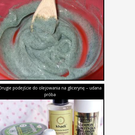
Drugie podejście do olejowania na glicerynę – udana
próba