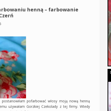
 farbowaniu henną – farbowanie
Czerń
6
acji postanowiłam pofarbować włosy moją nową henną
mu używałam Gorzkiej Czekolady z tej firmy. Wtedy