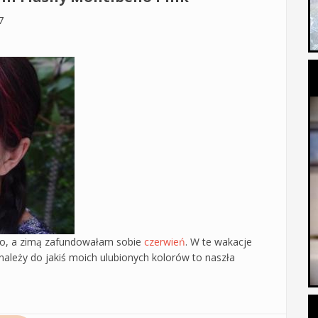
7
to, a zimą zafundowałam sobie
czerwień
. W te wakacje
ie należy do jakiś moich ulubionych kolorów to naszła