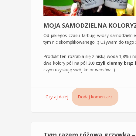
MOJA SAMODZIELNA KOLORY
Od jakiegoś czasu farbuję włosy samodzielnie
tym nic skomplikowanego. :) Używam do tego
Produkt ten rozrabia się z niską woda 1,8% i 
dwa kolory pół na pół
3.0 czyli ciemny brąz 
czym uzyskuję swój kolor włosów. :)
Czytaj dalej
wpis Balsam zakwaszający Mila -
Dodaj komentarz
salonie fryzjerskim
Tym razem różowa grzywka – 