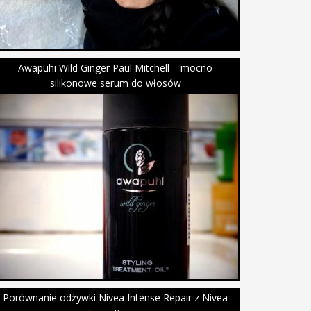
Awapuhi Wild Ginger Paul Mitchell – mocno
silikonowe serum do włosów
Porównanie odżywki Nivea Intense Repair z Nivea