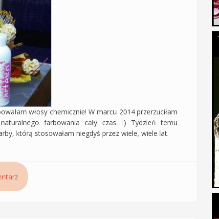
rbowałam włosy chemicznie! W marcu 2014 przerzuciłam
naturalnego farbowania cały czas. :) Tydzień temu
y, którą stosowałam niegdyś przez wiele, wiele lat.
ou Up Artego - odcień 3.7 ciemny czekoladowy brąz - Czyli
ntarz
i piękny kolor w jednym