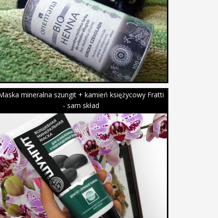
Maska mineralna szungit + kamień księżycowy Fratti
- sam skład