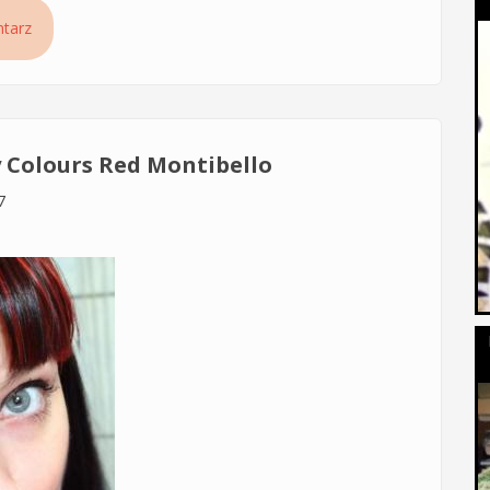
In Flashy Montibello Pink
tarz
 Colours Red Montibello
7