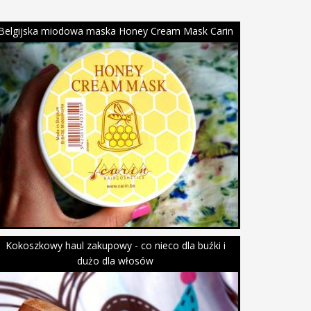
Belgijska miodowa maska Honey Cream Mask Carin
Kokoszkowy haul zakupowy - co nieco dla buźki i
dużo dla włosów