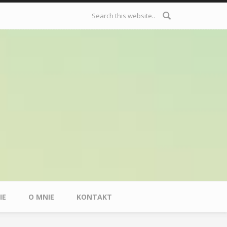
Formularz
wyszukiwania
IE
O MNIE
KONTAKT