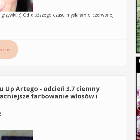
 grzywki. :) Od dłuższego czasu myślałam o czerwonej
y Colours Red Montibello
ntarz
u Up Artego - odcień 3.7 ciemny
katniejsze farbowanie włosów i
6