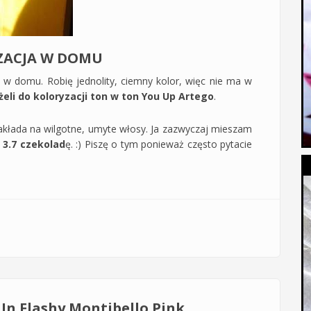
ZACJA W DOMU
 w domu. Robię jednolity, ciemny kolor, więc nie ma w
żeli do koloryzacji ton w ton You Up Artego
.
nakłada na wilgotne, umyte włosy. Ja zazwyczaj mieszam
i 3.7 czekolad
ę. :) Piszę o tym ponieważ często pytacie
 moje domowe farbowanie włosów i ostatnia koloryzacja w
In Flashy Montibello Pink