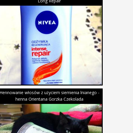
Long Repair
Hennowanie włosów z użyciem siemienia lnianego -
henna Orientana Gorzka Czekolada