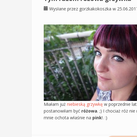
Wysłane przez
gorzkakokoszka
w 25.06.201
Miałam już
niebieską grzywkę
w poprzednie la
postanowiłam być
różowa
. ;) I chociaż róż n
mnie ochota właśnie na
pink
!. :)