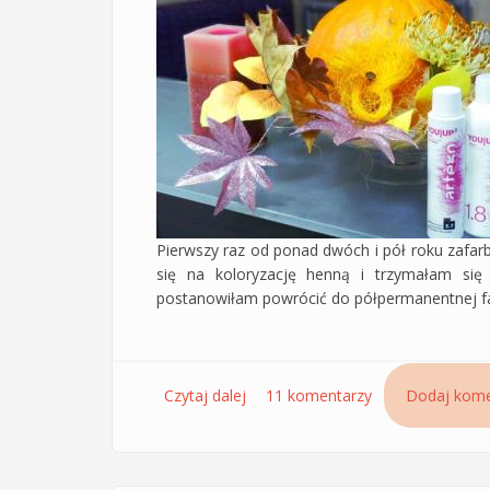
Pierwszy raz od ponad dwóch i pół roku zafa
się na koloryzację henną i trzymałam się 
postanowiłam powrócić do półpermanentnej farb
Czytaj dalej
wpis Żel koloryzujący ton w ton Y
11 komentarzy
Dodaj kome
delikatniejsze farbowanie włosów 