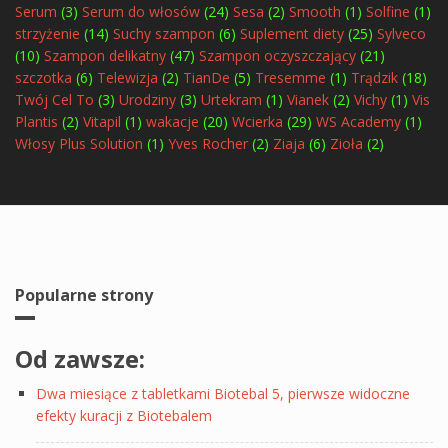
Serum
(3)
Serum do włosów
(24)
Sesa
(2)
Smooth
(1)
Solfine
(1)
strzyżenie
(14)
Suchy szampon
(6)
Suplement diety
(25)
Sylveco
(10)
Szampon delikatny
(47)
Szampon oczyszczający
(21)
szczotka
(6)
Telewizja
(2)
TianDe
(5)
Tresemme
(1)
Trądzik
(18)
Twój Cel To
(3)
Urodziny
(3)
Urtekram
(1)
Vianek
(2)
Vichy
(1)
Vis
Plantis
(2)
Vitapil
(1)
wakacje
(20)
Wcierka
(29)
WS Academy
(1)
Włosy Plus Solution
(1)
Yves Rocher
(2)
Ziaja
(6)
Zioła
(2)
Popularne strony
Od zawsze:
Dwa miesiące z tabletkami Biotebal 5, pierwsze widoczne
efekty kuracji z Biotebalem