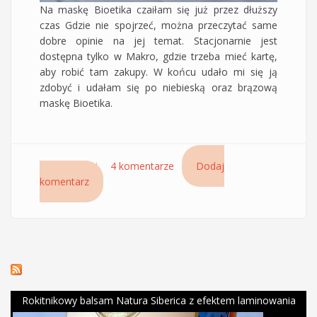
Na maskę Bioetika czaiłam się już przez dłuższy
czas Gdzie nie spojrzeć, można przeczytać same
dobre opinie na jej temat. Stacjonarnie jest
dostępna tylko w Makro, gdzie trzeba mieć kartę,
aby robić tam zakupy. W końcu udało mi się ją
zdobyć i udałam się po niebieską oraz brązową
maskę Bioetika.
Czytaj dalej
wpis Niebieska maska Bioetika, Crema di
4 komentarze
Dodaj
komentarz
Essenza – Natural I, czyli mocne nawilżenie dla
włosów
Rokitnikowy balsam Natura Siberica z efektem laminowania