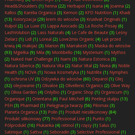
Head&Shoulders
(1)
henna
(22)
Herbapol
(1)
Isana
(4)
Joanna
(2)
Kallos
(5)
Karelia Organica
(3)
Kemon
(2)
KFD Nutrition
(1)
Khadi
(13)
Koloryzacja
(29)
krem do włosów
(3)
Kruidvat Originals
(1)
Kulpol
(2)
La Luxe
(1)
Lappa Avocado
(2)
La Roche-Posay
(6)
LashVolution
(2)
Lass Naturals
(4)
Le Cafe de Beaute
(3)
Leśny
Zielarz
(1)
Lidl
(1)
Loreal
(2)
Love2mix Organic
(4)
Lęk przed
krwią
(4)
makijaż
(3)
Marion
(9)
Marrakesh
(1)
Maska do włosów
(93)
Mgiełka
(9)
Mila
(9)
Montibello
(16)
Mysterium
(1)
Mythos
(2)
Naked Hair Challenge
(1)
Nami
(3)
Natura Estonica
(3)
Natura Siberica
(5)
Natura Vita
(2)
Natur Vital
(2)
Nivea
(6)
Noble
Health
(1)
NOVA
(1)
Nowa Kosmetyka
(1)
Nutrilite
(1)
Nymphes
(1)
ochrona UV
(3)
Odżywka do włosów
(60)
Oeparol
(1)
Olej
(32)
olejowanie
(1)
Olivaloe
(2)
Olivellenic Organics
(2)
Olive Way
(1)
Olivia Garden
(4)
OnlyBio
(1)
Organic Shop
(1)
Organicum
(1)
Organique
(1)
Orientana
(6)
Paul Mitchell
(6)
Peeling skalpu
(13)
PEH
(3)
Pharmaid
(1)
Pielęgnacja twarzy
(56)
Pilomax
(3)
Planeta Organica
(13)
Polin
(1)
Produkt niesilikonowy
(84)
Produkt silikonowy
(77)
Professional Line
(1)
Purito
(1)
Półprodukt
(16)
Płukanka
(4)
retinol
(1)
rzęsy
(1)
Salus
(1)
Satinique
(1)
Sattva
(1)
Seboradin
(3)
Selective Professional
(1)