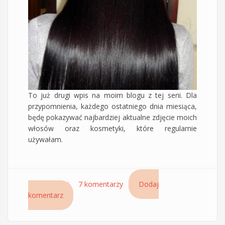
To już drugi wpis na moim blogu z tej serii. Dla
przypomnienia, każdego ostatniego dnia miesiąca,
będę pokazywać najbardziej aktualne zdjęcie moich
włosów oraz kosmetyki, które regularnie
używałam.
Czytaj dalej
wpis Styczniowa pielęgnacja włosów Kokoszki
7 komentarzy
Dodaj
komentarz
2014