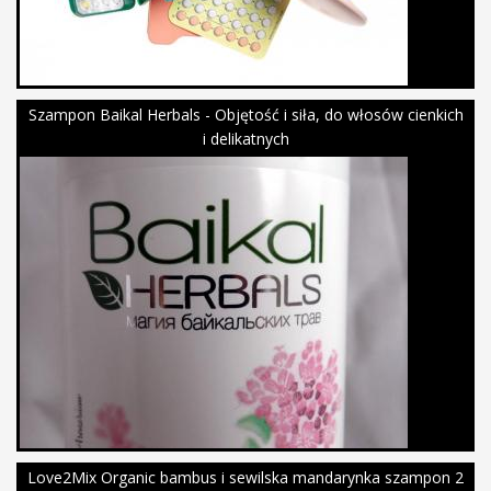
Szampon Baikal Herbals - Objętość i siła, do włosów cienkich
i delikatnych
Love2Mix Organic bambus i sewilska mandarynka szampon 2