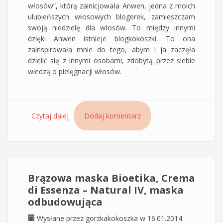
włosów”, którą zainicjowała Anwen, jedna z moich
ulubieńszych włosowych blogerek, zamieszczam
swoją niedzielę dla włosów. To między innymi
dzięki Anwen istnieje blogkokoszki. To ona
zainspirowała mnie do tego, abym i ja zaczęła
dzielić się z innymi osobami, zdobytą przez siebie
wiedzą o pielęgnacji włosów.
Czytaj dalej
wpis Mąka ziemniaczana, kwas mlekowy i
Dodaj komentarz
niebieska maska Bioetika, mieszanka
upiększająca włosy
Brązowa maska Bioetika, Crema
di Essenza – Natural IV, maska
odbudowująca
Wysłane przez
gorzkakokoszka
w 16.01.2014