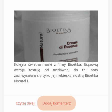
Kolejna świetna maski z firmy Bioetika. Brązową
wersję testuję od niedawna, do tej pory
zachwycałam się tylko jej niebieską siostrą Bioetika
Natural I.
Czytaj dalej
wpis Brązowa maska Bioetika, Crema di
Dodaj komentarz
Essenza – Natural IV, maska odbudowująca