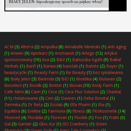
ACM
(3)
Alterra
(2)
Ampułka
(8)
Annabelle Minerals
(1)
anti aging
(1)
Anwen
(9)
Aptekarz
(1)
Aromaesti
(1)
Artego
(12)
Artykuł
sponsorowany
(10)
Ava
(2)
B&V
(1)
Babuszka Agafii
(9)
Baikal
Herbals
(1)
Banfi
(1)
Barwa
(4)
basiclab
(1)
Batiste
(2)
Bayer
(1)
beautycycle
(1)
Beauty Farm
(1)
Be Beauty
(1)
bez spłukiwania
(6)
Biały Jeleń
(3)
Bielenda
(3)
BIO
(1)
Bioetika
(4)
Biolaven
(2)
Bioselect
(1)
Biosilk
(2)
Biotter
(1)
Biovax
(10)
Body Farm
(1)
Cafe Mimi
(6)
Carin
(1)
Cece
(1)
Cera Plus Solution
(2)
Chantal
(11)
chelatowanie
(3)
Cien
(2)
Davines
(1)
Deba Biovital
(1)
Dermika
(1)
Dr Beta
(2)
Ecolab
(9)
Elfa Pharm
(1)
Elia
(1)
Equilibra
(6)
Eveline
(2)
Farmona
(9)
fitness
(8)
Fitokosmetik
(14)
Fitomed
(4)
Floraldix
(1)
Floresan
(1)
Floslek
(1)
Fox
(1)
Fratti
(5)
Gal
(3)
Garnier
(2)
Gliss Kur
(1)
GO Cranberry
(1)
Green
Pharmacy
(3)
Green Style
(1)
Hairy Tale Cosmetics
(2)