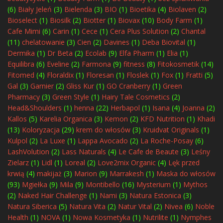
(6)
Biały Jeleń
(3)
Bielenda
(3)
BIO
(1)
Bioetika
(4)
Biolaven
(2)
Bioselect
(1)
Biosilk
(2)
Biotter
(1)
Biovax
(10)
Body Farm
(1)
Cafe Mimi
(6)
Carin
(1)
Cece
(1)
Cera Plus Solution
(2)
Chantal
(11)
chelatowanie
(3)
Cien
(2)
Davines
(1)
Deba Biovital
(1)
Dermika
(1)
Dr Beta
(2)
Ecolab
(9)
Elfa Pharm
(1)
Elia
(1)
Equilibra
(6)
Eveline
(2)
Farmona
(9)
fitness
(8)
Fitokosmetik
(14)
Fitomed
(4)
Floraldix
(1)
Floresan
(1)
Floslek
(1)
Fox
(1)
Fratti
(5)
Gal
(3)
Garnier
(2)
Gliss Kur
(1)
GO Cranberry
(1)
Green
Pharmacy
(3)
Green Style
(1)
Hairy Tale Cosmetics
(2)
Head&Shoulders
(1)
henna
(22)
Herbapol
(1)
Isana
(4)
Joanna
(2)
Kallos
(5)
Karelia Organica
(3)
Kemon
(2)
KFD Nutrition
(1)
Khadi
(13)
Koloryzacja
(29)
krem do włosów
(3)
Kruidvat Originals
(1)
Kulpol
(2)
La Luxe
(1)
Lappa Avocado
(2)
La Roche-Posay
(6)
LashVolution
(2)
Lass Naturals
(4)
Le Cafe de Beaute
(3)
Leśny
Zielarz
(1)
Lidl
(1)
Loreal
(2)
Love2mix Organic
(4)
Lęk przed
krwią
(4)
makijaż
(3)
Marion
(9)
Marrakesh
(1)
Maska do włosów
(93)
Mgiełka
(9)
Mila
(9)
Montibello
(16)
Mysterium
(1)
Mythos
(2)
Naked Hair Challenge
(1)
Nami
(3)
Natura Estonica
(3)
Natura Siberica
(5)
Natura Vita
(2)
Natur Vital
(2)
Nivea
(6)
Noble
Health
(1)
NOVA
(1)
Nowa Kosmetyka
(1)
Nutrilite
(1)
Nymphes