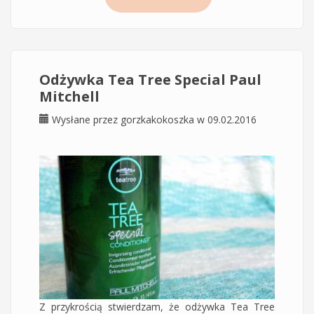
Sage Thickening Spray - Czy jest sens stosować
mgiełki do włosów?
Odżywka Tea Tree Special Paul
Mitchell
Wysłane przez
gorzkakokoszka
w 09.02.2016
Z przykrością stwierdzam, że odżywka Tea Tree