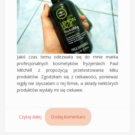
Jakiś czas temu odezwała się do mnie marka
profesjonalnych kosmetyków fryzjerskich Paul
Mitchell z propozycją przetestowania kilku
produktów. Zgodziłam się z ciekawości, ponieważ
nigdy nie słyszałam o tej firmie, a składy niektórych
produktów wydały mi się ciekawe.
Czytaj dalej
wpis Szampon Tea Tree Lemon Sage Paul
Dodaj komentarz
Mitchell – szampon z SLS i SLSes, który dobrze
oczyszcza, ale nie przesusza