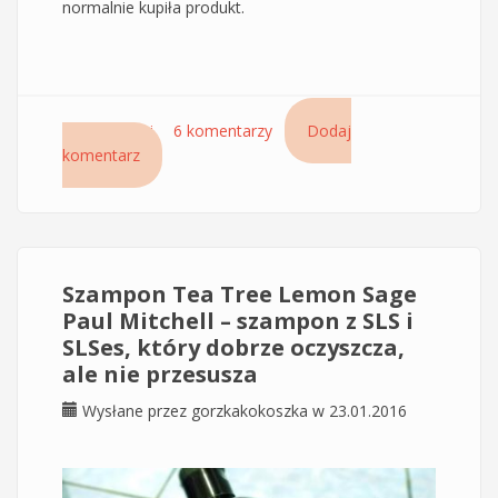
normalnie kupiła produkt.
Czytaj dalej
wpis Awapuhi Wild Ginger Paul Mitchell –
6 komentarzy
Dodaj
komentarz
mocno silikonowe serum do włosów
Szampon Tea Tree Lemon Sage
Paul Mitchell – szampon z SLS i
SLSes, który dobrze oczyszcza,
ale nie przesusza
Wysłane przez
gorzkakokoszka
w 23.01.2016