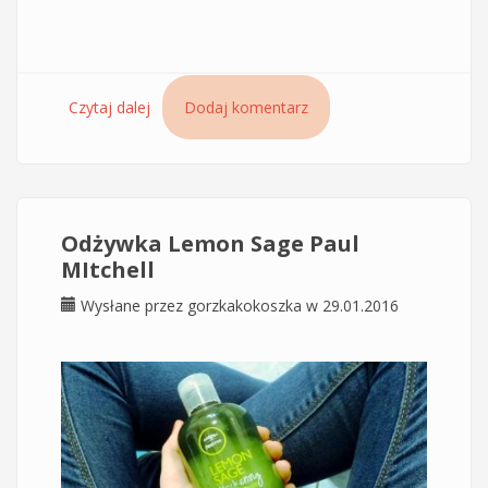
Czytaj dalej
wpis Peeling do skóry głowy Paul Mitchell -
Dodaj komentarz
maska peelingująca Tea Tree Hair and Scalp
Treatment
Odżywka Lemon Sage Paul
MItchell
Wysłane przez
gorzkakokoszka
w 29.01.2016