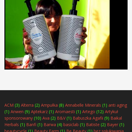
ACM
(3)
Alterra
(2)
Ampułka
(8)
Annabelle Minerals
(1)
anti aging
(1)
Anwen
(9)
Aptekarz
(1)
Aromaesti
(1)
Artego
(12)
Artykuł
sponsorowany
(10)
Ava
(2)
B&V
(1)
Babuszka Agafii
(9)
Baikal
Herbals
(1)
Banfi
(1)
Barwa
(4)
basiclab
(1)
Batiste
(2)
Bayer
(1)
beautycycle
(1)
Beauty Farm
(1)
Be Beauty
(1)
bez spłukiwania