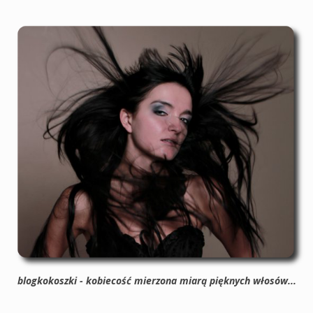
blogkokoszki - kobiecość mierzona miarą pięknych włosów...