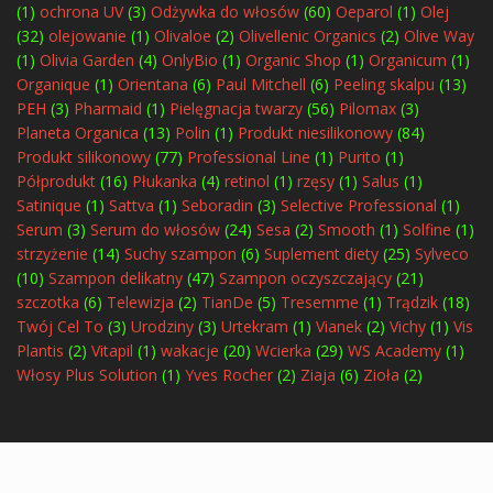
(1)
ochrona UV
(3)
Odżywka do włosów
(60)
Oeparol
(1)
Olej
(32)
olejowanie
(1)
Olivaloe
(2)
Olivellenic Organics
(2)
Olive Way
(1)
Olivia Garden
(4)
OnlyBio
(1)
Organic Shop
(1)
Organicum
(1)
Organique
(1)
Orientana
(6)
Paul Mitchell
(6)
Peeling skalpu
(13)
PEH
(3)
Pharmaid
(1)
Pielęgnacja twarzy
(56)
Pilomax
(3)
Planeta Organica
(13)
Polin
(1)
Produkt niesilikonowy
(84)
Produkt silikonowy
(77)
Professional Line
(1)
Purito
(1)
Półprodukt
(16)
Płukanka
(4)
retinol
(1)
rzęsy
(1)
Salus
(1)
Satinique
(1)
Sattva
(1)
Seboradin
(3)
Selective Professional
(1)
Serum
(3)
Serum do włosów
(24)
Sesa
(2)
Smooth
(1)
Solfine
(1)
strzyżenie
(14)
Suchy szampon
(6)
Suplement diety
(25)
Sylveco
(10)
Szampon delikatny
(47)
Szampon oczyszczający
(21)
szczotka
(6)
Telewizja
(2)
TianDe
(5)
Tresemme
(1)
Trądzik
(18)
Twój Cel To
(3)
Urodziny
(3)
Urtekram
(1)
Vianek
(2)
Vichy
(1)
Vis
Plantis
(2)
Vitapil
(1)
wakacje
(20)
Wcierka
(29)
WS Academy
(1)
Włosy Plus Solution
(1)
Yves Rocher
(2)
Ziaja
(6)
Zioła
(2)