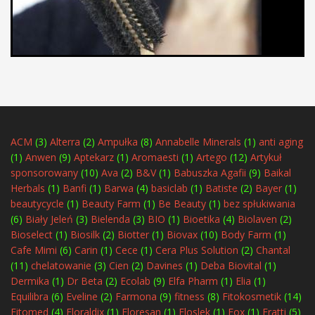
ACM
(3)
Alterra
(2)
Ampułka
(8)
Annabelle Minerals
(1)
anti aging
(1)
Anwen
(9)
Aptekarz
(1)
Aromaesti
(1)
Artego
(12)
Artykuł
sponsorowany
(10)
Ava
(2)
B&V
(1)
Babuszka Agafii
(9)
Baikal
Herbals
(1)
Banfi
(1)
Barwa
(4)
basiclab
(1)
Batiste
(2)
Bayer
(1)
beautycycle
(1)
Beauty Farm
(1)
Be Beauty
(1)
bez spłukiwania
(6)
Biały Jeleń
(3)
Bielenda
(3)
BIO
(1)
Bioetika
(4)
Biolaven
(2)
Bioselect
(1)
Biosilk
(2)
Biotter
(1)
Biovax
(10)
Body Farm
(1)
Cafe Mimi
(6)
Carin
(1)
Cece
(1)
Cera Plus Solution
(2)
Chantal
(11)
chelatowanie
(3)
Cien
(2)
Davines
(1)
Deba Biovital
(1)
Dermika
(1)
Dr Beta
(2)
Ecolab
(9)
Elfa Pharm
(1)
Elia
(1)
Equilibra
(6)
Eveline
(2)
Farmona
(9)
fitness
(8)
Fitokosmetik
(14)
Fitomed
(4)
Floraldix
(1)
Floresan
(1)
Floslek
(1)
Fox
(1)
Fratti
(5)