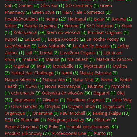
Gal
(3)
Garnier
(2)
Gliss Kur
(1)
GO Cranberry
(1)
Green
Pharmacy
(3)
Green Style
(1)
Hairy Tale Cosmetics
(2)
Head&Shoulders
(1)
henna
(22)
Herbapol
(1)
Isana
(4)
Joanna
(2)
Kallos
(5)
Karelia Organica
(3)
Kemon
(2)
KFD Nutrition
(1)
Khadi
(13)
Koloryzacja
(29)
krem do włosów
(3)
Kruidvat Originals
(1)
Kulpol
(2)
La Luxe
(1)
Lappa Avocado
(2)
La Roche-Posay
(6)
LashVolution
(2)
Lass Naturals
(4)
Le Cafe de Beaute
(3)
Leśny
Zielarz
(1)
Lidl
(1)
Loreal
(2)
Love2mix Organic
(4)
Lęk przed
krwią
(4)
makijaż
(3)
Marion
(9)
Marrakesh
(1)
Maska do włosów
(93)
Mgiełka
(9)
Mila
(9)
Montibello
(16)
Mysterium
(1)
Mythos
(2)
Naked Hair Challenge
(1)
Nami
(3)
Natura Estonica
(3)
Natura Siberica
(5)
Natura Vita
(2)
Natur Vital
(2)
Nivea
(6)
Noble
Health
(1)
NOVA
(1)
Nowa Kosmetyka
(1)
Nutrilite
(1)
Nymphes
(1)
ochrona UV
(3)
Odżywka do włosów
(60)
Oeparol
(1)
Olej
(32)
olejowanie
(1)
Olivaloe
(2)
Olivellenic Organics
(2)
Olive Way
(1)
Olivia Garden
(4)
OnlyBio
(1)
Organic Shop
(1)
Organicum
(1)
Organique
(1)
Orientana
(6)
Paul Mitchell
(6)
Peeling skalpu
(13)
PEH
(3)
Pharmaid
(1)
Pielęgnacja twarzy
(56)
Pilomax
(3)
Planeta Organica
(13)
Polin
(1)
Produkt niesilikonowy
(84)
Produkt silikonowy
(77)
Professional Line
(1)
Purito
(1)