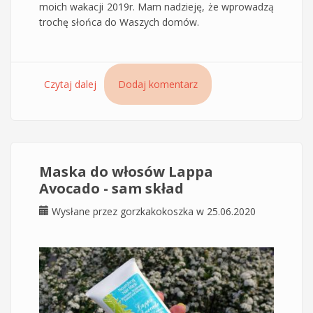
moich wakacji 2019r. Mam nadzieję, że wprowadzą
trochę słońca do Waszych domów.
Czytaj dalej
wpis Kosmetyki z awokado uprawianego na
Dodaj komentarz
Krecie Avocado Lappa plus bonus zdjęcia z
wakacji na Krecie 2019
Maska do włosów Lappa
Avocado - sam skład
Wysłane przez
gorzkakokoszka
w 25.06.2020