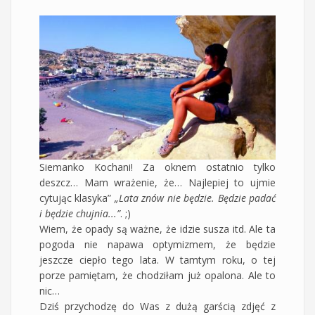
Siemanko Kochani! Za oknem ostatnio tylko
deszcz… Mam wrażenie, że… Najlepiej to ujmie
cytując klasyka”
„Lata znów nie będzie. Będzie padać
i będzie chujnia...”
. ;)
Wiem, że opady są ważne, że idzie susza itd. Ale ta
pogoda nie napawa optymizmem, że będzie
jeszcze ciepło tego lata. W tamtym roku, o tej
porze pamiętam, że chodziłam już opalona. Ale to
nic…
Dziś przychodzę do Was z dużą garścią zdjęć z