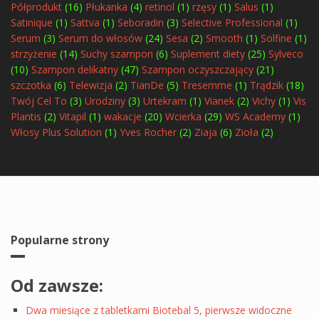
Półprodukt
(16)
Płukanka
(4)
retinol
(1)
rzęsy
(1)
Salus
(1)
Satinique
(1)
Sattva
(1)
Seboradin
(3)
Selective Professional
(1)
Serum
(3)
Serum do włosów
(24)
Sesa
(2)
Smooth
(1)
Solfine
(1)
strzyżenie
(14)
Suchy szampon
(6)
Suplement diety
(25)
Sylveco
(10)
Szampon delikatny
(47)
Szampon oczyszczający
(21)
szczotka
(6)
Telewizja
(2)
TianDe
(5)
Tresemme
(1)
Trądzik
(18)
Twój Cel To
(3)
Urodziny
(3)
Urtekram
(1)
Vianek
(2)
Vichy
(1)
Vis
Plantis
(2)
Vitapil
(1)
wakacje
(20)
Wcierka
(29)
WS Academy
(1)
Włosy Plus Solution
(1)
Yves Rocher
(2)
Ziaja
(6)
Zioła
(2)
Popularne strony
Od zawsze:
Dwa miesiące z tabletkami Biotebal 5, pierwsze widoczne