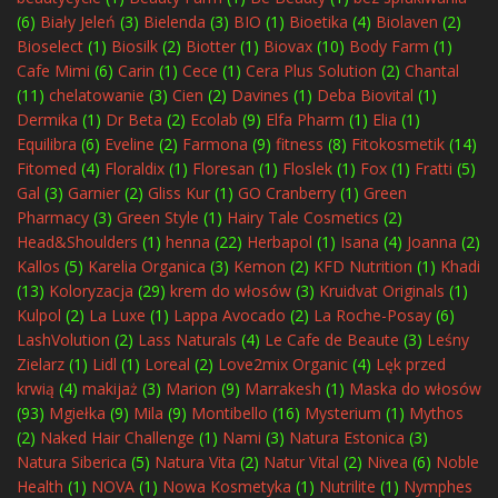
(6)
Biały Jeleń
(3)
Bielenda
(3)
BIO
(1)
Bioetika
(4)
Biolaven
(2)
Bioselect
(1)
Biosilk
(2)
Biotter
(1)
Biovax
(10)
Body Farm
(1)
Cafe Mimi
(6)
Carin
(1)
Cece
(1)
Cera Plus Solution
(2)
Chantal
(11)
chelatowanie
(3)
Cien
(2)
Davines
(1)
Deba Biovital
(1)
Dermika
(1)
Dr Beta
(2)
Ecolab
(9)
Elfa Pharm
(1)
Elia
(1)
Equilibra
(6)
Eveline
(2)
Farmona
(9)
fitness
(8)
Fitokosmetik
(14)
Fitomed
(4)
Floraldix
(1)
Floresan
(1)
Floslek
(1)
Fox
(1)
Fratti
(5)
Gal
(3)
Garnier
(2)
Gliss Kur
(1)
GO Cranberry
(1)
Green
Pharmacy
(3)
Green Style
(1)
Hairy Tale Cosmetics
(2)
Head&Shoulders
(1)
henna
(22)
Herbapol
(1)
Isana
(4)
Joanna
(2)
Kallos
(5)
Karelia Organica
(3)
Kemon
(2)
KFD Nutrition
(1)
Khadi
(13)
Koloryzacja
(29)
krem do włosów
(3)
Kruidvat Originals
(1)
Kulpol
(2)
La Luxe
(1)
Lappa Avocado
(2)
La Roche-Posay
(6)
LashVolution
(2)
Lass Naturals
(4)
Le Cafe de Beaute
(3)
Leśny
Zielarz
(1)
Lidl
(1)
Loreal
(2)
Love2mix Organic
(4)
Lęk przed
krwią
(4)
makijaż
(3)
Marion
(9)
Marrakesh
(1)
Maska do włosów
(93)
Mgiełka
(9)
Mila
(9)
Montibello
(16)
Mysterium
(1)
Mythos
(2)
Naked Hair Challenge
(1)
Nami
(3)
Natura Estonica
(3)
Natura Siberica
(5)
Natura Vita
(2)
Natur Vital
(2)
Nivea
(6)
Noble
Health
(1)
NOVA
(1)
Nowa Kosmetyka
(1)
Nutrilite
(1)
Nymphes