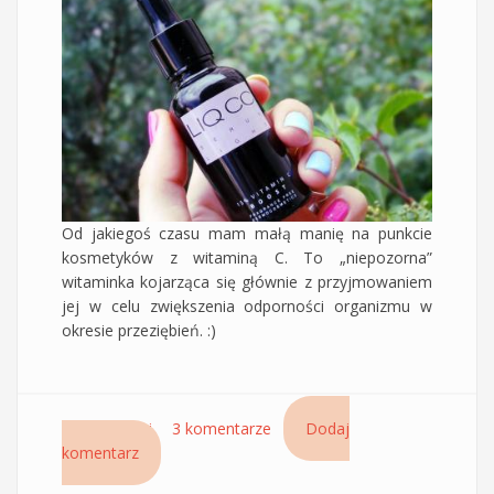
Od jakiegoś czasu mam małą manię na punkcie
kosmetyków z witaminą C. To „niepozorna”
witaminka kojarząca się głównie z przyjmowaniem
jej w celu zwiększenia odporności organizmu w
okresie przeziębień. :)
Czytaj dalej
wpis Serum do twarzy z witaminą C – serum
3 komentarze
Dodaj
komentarz
Liqpharm LIQ CC Serum Light