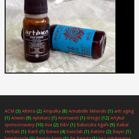
ACM
(3)
Alterra
(2)
Ampułka
(8)
Annabelle Minerals
(1)
anti aging
(1)
Anwen
(9)
Aptekarz
(1)
Aromaesti
(1)
Artego
(12)
Artykuł
sponsorowany
(10)
Ava
(2)
B&V
(1)
Babuszka Agafii
(9)
Baikal
Herbals
(1)
Banfi
(1)
Barwa
(4)
basiclab
(1)
Batiste
(2)
Bayer
(1)
beautycycle
(1)
Beauty Farm
(1)
Be Beauty
(1)
bez spłukiwania