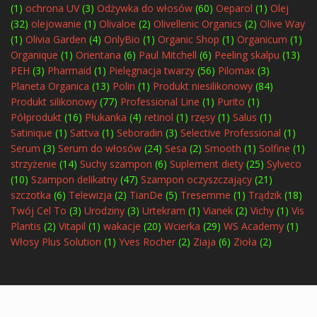
(1)
ochrona UV
(3)
Odżywka do włosów
(60)
Oeparol
(1)
Olej
(32)
olejowanie
(1)
Olivaloe
(2)
Olivellenic Organics
(2)
Olive Way
(1)
Olivia Garden
(4)
OnlyBio
(1)
Organic Shop
(1)
Organicum
(1)
Organique
(1)
Orientana
(6)
Paul Mitchell
(6)
Peeling skalpu
(13)
PEH
(3)
Pharmaid
(1)
Pielęgnacja twarzy
(56)
Pilomax
(3)
Planeta Organica
(13)
Polin
(1)
Produkt niesilikonowy
(84)
Produkt silikonowy
(77)
Professional Line
(1)
Purito
(1)
Półprodukt
(16)
Płukanka
(4)
retinol
(1)
rzęsy
(1)
Salus
(1)
Satinique
(1)
Sattva
(1)
Seboradin
(3)
Selective Professional
(1)
Serum
(3)
Serum do włosów
(24)
Sesa
(2)
Smooth
(1)
Solfine
(1)
strzyżenie
(14)
Suchy szampon
(6)
Suplement diety
(25)
Sylveco
(10)
Szampon delikatny
(47)
Szampon oczyszczający
(21)
szczotka
(6)
Telewizja
(2)
TianDe
(5)
Tresemme
(1)
Trądzik
(18)
Twój Cel To
(3)
Urodziny
(3)
Urtekram
(1)
Vianek
(2)
Vichy
(1)
Vis
Plantis
(2)
Vitapil
(1)
wakacje
(20)
Wcierka
(29)
WS Academy
(1)
Włosy Plus Solution
(1)
Yves Rocher
(2)
Ziaja
(6)
Zioła
(2)