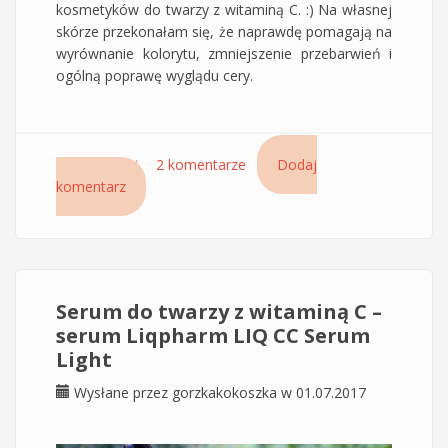
kosmetyków do twarzy z witaminą C. :) Na własnej
skórze przekonałam się, że naprawdę pomagają na
wyrównanie kolorytu, zmniejszenie przebarwień i
ogólną poprawę wyglądu cery.
Czytaj dalej
wpis Antyoksydacyjne serum do twarzy
2 komentarze
Dodaj
komentarz
DUOLYS.CE ACM z witaminą C
Serum do twarzy z witaminą C –
serum Liqpharm LIQ CC Serum
Light
Wysłane przez
gorzkakokoszka
w 01.07.2017