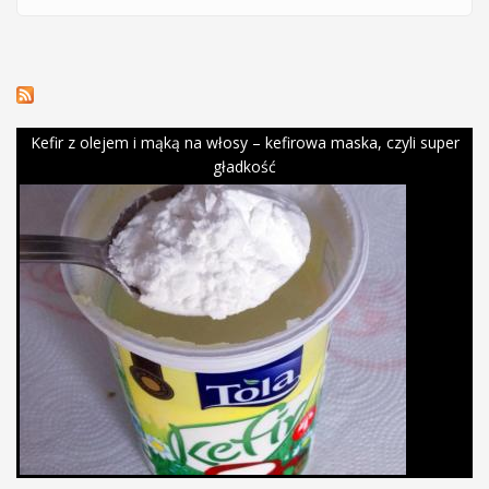
Kefir z olejem i mąką na włosy – kefirowa maska, czyli super
gładkość