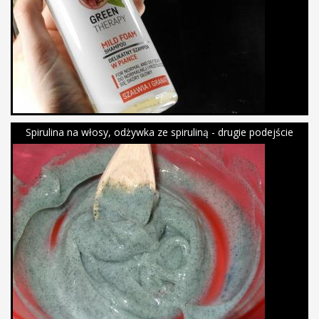
Spirulina na włosy, odżywka ze spiruliną - drugie podejście