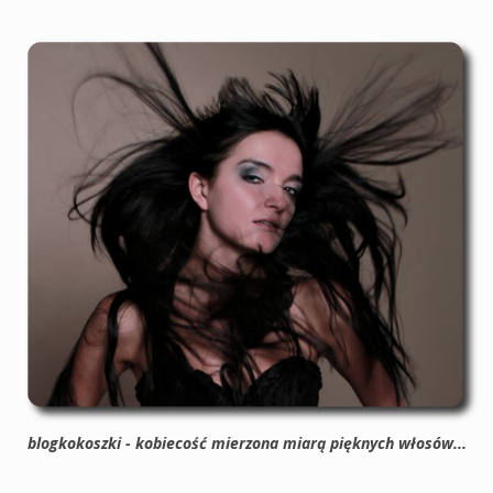
blogkokoszki - kobiecość mierzona miarą pięknych włosów...