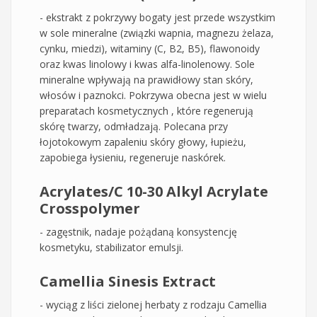
- ekstrakt z pokrzywy bogaty jest przede wszystkim
w sole mineralne (związki wapnia, magnezu żelaza,
cynku, miedzi), witaminy (C, B2, B5), flawonoidy
oraz kwas linolowy i kwas alfa-linolenowy. Sole
mineralne wpływają na prawidłowy stan skóry,
włosów i paznokci. Pokrzywa obecna jest w wielu
preparatach kosmetycznych , które regenerują
skórę twarzy, odmładzają. Polecana przy
łojotokowym zapaleniu skóry głowy, łupieżu,
zapobiega łysieniu, regeneruje naskórek.
Acrylates/C 10-30 Alkyl Acrylate
Crosspolymer
- zagęstnik, nadaje pożądaną konsystencję
kosmetyku, stabilizator emulsji.
Camellia Sinesis Extract
- wyciąg z liści zielonej herbaty z rodzaju Camellia