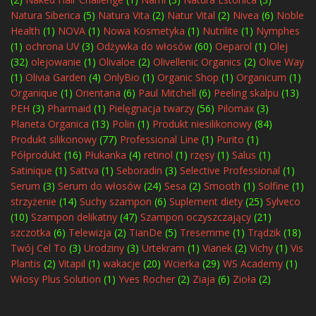
Natura Siberica
(5)
Natura Vita
(2)
Natur Vital
(2)
Nivea
(6)
Noble
Health
(1)
NOVA
(1)
Nowa Kosmetyka
(1)
Nutrilite
(1)
Nymphes
(1)
ochrona UV
(3)
Odżywka do włosów
(60)
Oeparol
(1)
Olej
(32)
olejowanie
(1)
Olivaloe
(2)
Olivellenic Organics
(2)
Olive Way
(1)
Olivia Garden
(4)
OnlyBio
(1)
Organic Shop
(1)
Organicum
(1)
Organique
(1)
Orientana
(6)
Paul Mitchell
(6)
Peeling skalpu
(13)
PEH
(3)
Pharmaid
(1)
Pielęgnacja twarzy
(56)
Pilomax
(3)
Planeta Organica
(13)
Polin
(1)
Produkt niesilikonowy
(84)
Produkt silikonowy
(77)
Professional Line
(1)
Purito
(1)
Półprodukt
(16)
Płukanka
(4)
retinol
(1)
rzęsy
(1)
Salus
(1)
Satinique
(1)
Sattva
(1)
Seboradin
(3)
Selective Professional
(1)
Serum
(3)
Serum do włosów
(24)
Sesa
(2)
Smooth
(1)
Solfine
(1)
strzyżenie
(14)
Suchy szampon
(6)
Suplement diety
(25)
Sylveco
(10)
Szampon delikatny
(47)
Szampon oczyszczający
(21)
szczotka
(6)
Telewizja
(2)
TianDe
(5)
Tresemme
(1)
Trądzik
(18)
Twój Cel To
(3)
Urodziny
(3)
Urtekram
(1)
Vianek
(2)
Vichy
(1)
Vis
Plantis
(2)
Vitapil
(1)
wakacje
(20)
Wcierka
(29)
WS Academy
(1)
Włosy Plus Solution
(1)
Yves Rocher
(2)
Ziaja
(6)
Zioła
(2)