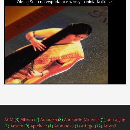
Olejek Sesa na wypadające włosy - opinia Kokoszki
ACM
(3)
Alterra
(2)
Ampułka
(8)
Annabelle Minerals
(1)
anti aging
(1)
Anwen
(9)
Aptekarz
(1)
Aromaesti
(1)
Artego
(12)
Artykuł