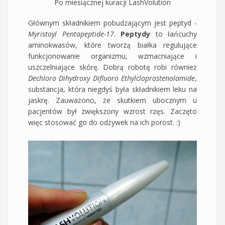
Po miesiącznej kuracji LashVolution
Głównym składnikiem pobudzającym jest peptyd -
Myristoyl Pentapeptide-17
.
Peptydy
to łańcuchy
aminokwasów, które tworzą białka regulujące
funkcjonowanie organizmu, wzmacniające i
uszczelniające skórę. Dobrą robotę robi również
Dechloro Dihydroxy Difluoro Ethylcloprostenolamide
,
substancja, która niegdyś była składnikiem leku na
jaskrę. Zauważono, że skutkiem ubocznym u
pacjentów był zwiększony wzrost rzęs. Zaczęto
więc stosować go do odżywek na ich porost. :)