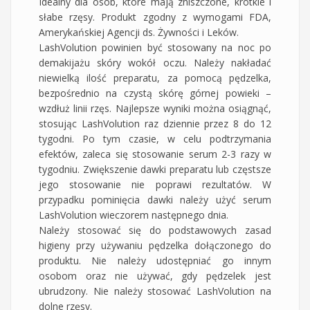
Idealny dla osób, które mają zniszczone, krótkie i
słabe rzęsy. Produkt zgodny z wymogami FDA,
Amerykańskiej Agencji ds. Żywności i Leków.
LashVolution powinien być stosowany na noc po
demakijażu skóry wokół oczu. Należy nakładać
niewielką ilość preparatu, za pomocą pędzelka,
bezpośrednio na czystą skórę górnej powieki –
wzdłuż linii rzęs. Najlepsze wyniki można osiągnąć,
stosując LashVolution raz dziennie przez 8 do 12
tygodni. Po tym czasie, w celu podtrzymania
efektów, zaleca się stosowanie serum 2-3 razy w
tygodniu. Zwiększenie dawki preparatu lub częstsze
jego stosowanie nie poprawi rezultatów. W
przypadku pominięcia dawki należy użyć serum
LashVolution wieczorem następnego dnia.
Należy stosować się do podstawowych zasad
higieny przy używaniu pędzelka dołączonego do
produktu. Nie należy udostępniać go innym
osobom oraz nie używać, gdy pędzelek jest
ubrudzony. Nie należy stosować LashVolution na
dolne rzęsy.