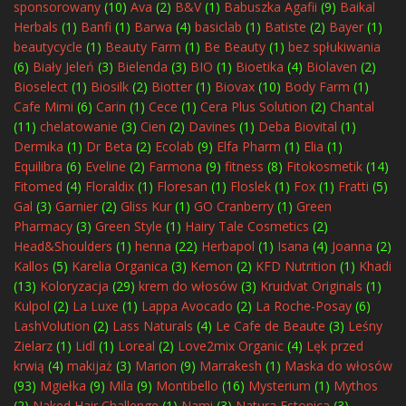
sponsorowany
(10)
Ava
(2)
B&V
(1)
Babuszka Agafii
(9)
Baikal
Herbals
(1)
Banfi
(1)
Barwa
(4)
basiclab
(1)
Batiste
(2)
Bayer
(1)
beautycycle
(1)
Beauty Farm
(1)
Be Beauty
(1)
bez spłukiwania
(6)
Biały Jeleń
(3)
Bielenda
(3)
BIO
(1)
Bioetika
(4)
Biolaven
(2)
Bioselect
(1)
Biosilk
(2)
Biotter
(1)
Biovax
(10)
Body Farm
(1)
Cafe Mimi
(6)
Carin
(1)
Cece
(1)
Cera Plus Solution
(2)
Chantal
(11)
chelatowanie
(3)
Cien
(2)
Davines
(1)
Deba Biovital
(1)
Dermika
(1)
Dr Beta
(2)
Ecolab
(9)
Elfa Pharm
(1)
Elia
(1)
Equilibra
(6)
Eveline
(2)
Farmona
(9)
fitness
(8)
Fitokosmetik
(14)
Fitomed
(4)
Floraldix
(1)
Floresan
(1)
Floslek
(1)
Fox
(1)
Fratti
(5)
Gal
(3)
Garnier
(2)
Gliss Kur
(1)
GO Cranberry
(1)
Green
Pharmacy
(3)
Green Style
(1)
Hairy Tale Cosmetics
(2)
Head&Shoulders
(1)
henna
(22)
Herbapol
(1)
Isana
(4)
Joanna
(2)
Kallos
(5)
Karelia Organica
(3)
Kemon
(2)
KFD Nutrition
(1)
Khadi
(13)
Koloryzacja
(29)
krem do włosów
(3)
Kruidvat Originals
(1)
Kulpol
(2)
La Luxe
(1)
Lappa Avocado
(2)
La Roche-Posay
(6)
LashVolution
(2)
Lass Naturals
(4)
Le Cafe de Beaute
(3)
Leśny
Zielarz
(1)
Lidl
(1)
Loreal
(2)
Love2mix Organic
(4)
Lęk przed
krwią
(4)
makijaż
(3)
Marion
(9)
Marrakesh
(1)
Maska do włosów
(93)
Mgiełka
(9)
Mila
(9)
Montibello
(16)
Mysterium
(1)
Mythos
(2)
Naked Hair Challenge
(1)
Nami
(3)
Natura Estonica
(3)