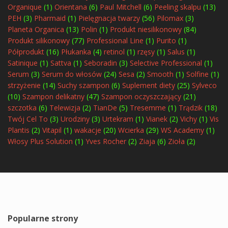
Organique
(1)
Orientana
(6)
Paul Mitchell
(6)
Peeling skalpu
(13)
PEH
(3)
Pharmaid
(1)
Pielęgnacja twarzy
(56)
Pilomax
(3)
Planeta Organica
(13)
Polin
(1)
Produkt niesilikonowy
(84)
Produkt silikonowy
(77)
Professional Line
(1)
Purito
(1)
Półprodukt
(16)
Płukanka
(4)
retinol
(1)
rzęsy
(1)
Salus
(1)
Satinique
(1)
Sattva
(1)
Seboradin
(3)
Selective Professional
(1)
Serum
(3)
Serum do włosów
(24)
Sesa
(2)
Smooth
(1)
Solfine
(1)
strzyżenie
(14)
Suchy szampon
(6)
Suplement diety
(25)
Sylveco
(10)
Szampon delikatny
(47)
Szampon oczyszczający
(21)
szczotka
(6)
Telewizja
(2)
TianDe
(5)
Tresemme
(1)
Trądzik
(18)
Twój Cel To
(3)
Urodziny
(3)
Urtekram
(1)
Vianek
(2)
Vichy
(1)
Vis
Plantis
(2)
Vitapil
(1)
wakacje
(20)
Wcierka
(29)
WS Academy
(1)
Włosy Plus Solution
(1)
Yves Rocher
(2)
Ziaja
(6)
Zioła
(2)
Popularne strony