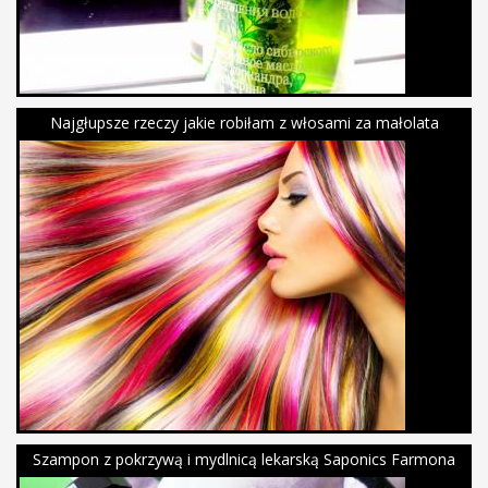
Najgłupsze rzeczy jakie robiłam z włosami za małolata
Szampon z pokrzywą i mydlnicą lekarską Saponics Farmona