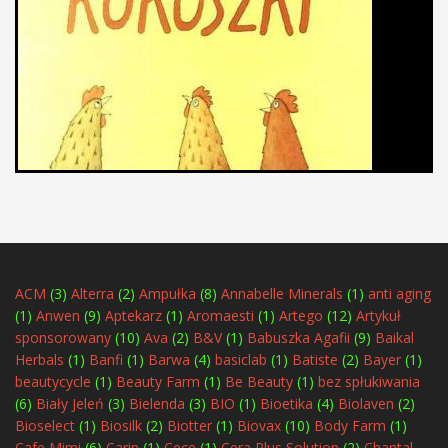
ACM
(3)
Alterra
(2)
Ampułka
(8)
Annabelle Minerals
(1)
anti aging
(1)
Anwen
(9)
Aptekarz
(1)
Aromaesti
(1)
Artego
(12)
Artykuł
sponsorowany
(10)
Ava
(2)
B&V
(1)
Babuszka Agafii
(9)
Baikal
Herbals
(1)
Banfi
(1)
Barwa
(4)
basiclab
(1)
Batiste
(2)
Bayer
(1)
beautycycle
(1)
Beauty Farm
(1)
Be Beauty
(1)
bez spłukiwania
(6)
Biały Jeleń
(3)
Bielenda
(3)
BIO
(1)
Bioetika
(4)
Biolaven
(2)
Bioselect
(1)
Biosilk
(2)
Biotter
(1)
Biovax
(10)
Body Farm
(1)
Cafe Mimi
(6)
Carin
(1)
Cece
(1)
Cera Plus Solution
(2)
Chantal