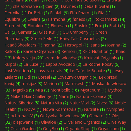
(11)
chelatowanie
(3)
Cien
(2)
Davines
(1)
Deba Biovital
(1)
Dermika
(1)
Dr Beta
(2)
Ecolab
(9)
Elfa Pharm
(1)
Elia
(1)
Equilibra
(6)
Eveline
(2)
Farmona
(9)
fitness
(8)
Fitokosmetik
(14)
Fitomed
(4)
Floraldix
(1)
Floresan
(1)
Floslek
(1)
Fox
(1)
Fratti
(5)
Gal
(3)
Garnier
(2)
Gliss Kur
(1)
GO Cranberry
(1)
Green
Pharmacy
(3)
Green Style
(1)
Hairy Tale Cosmetics
(2)
Head&Shoulders
(1)
henna
(22)
Herbapol
(1)
Isana
(4)
Joanna
(2)
Kallos
(5)
Karelia Organica
(3)
Kemon
(2)
KFD Nutrition
(1)
Khadi
(13)
Koloryzacja
(29)
krem do włosów
(3)
Kruidvat Originals
(1)
Kulpol
(2)
La Luxe
(1)
Lappa Avocado
(2)
La Roche-Posay
(6)
LashVolution
(2)
Lass Naturals
(4)
Le Cafe de Beaute
(3)
Leśny
Zielarz
(1)
Lidl
(1)
Loreal
(2)
Love2mix Organic
(4)
Lęk przed
krwią
(4)
makijaż
(3)
Marion
(9)
Marrakesh
(1)
Maska do włosów
(93)
Mgiełka
(9)
Mila
(9)
Montibello
(16)
Mysterium
(1)
Mythos
(2)
Naked Hair Challenge
(1)
Nami
(3)
Natura Estonica
(3)
Natura Siberica
(5)
Natura Vita
(2)
Natur Vital
(2)
Nivea
(6)
Noble
Health
(1)
NOVA
(1)
Nowa Kosmetyka
(1)
Nutrilite
(1)
Nymphes
(1)
ochrona UV
(3)
Odżywka do włosów
(60)
Oeparol
(1)
Olej
(32)
olejowanie
(1)
Olivaloe
(2)
Olivellenic Organics
(2)
Olive Way
(1)
Olivia Garden
(4)
OnlyBio
(1)
Organic Shop
(1)
Organicum
(1)