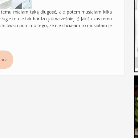
 temu miałam taką długość, ale potem musiałam kilka
ługie to nie tak bardzo jak wcześniej. ;) Jakiś czas temu
końcówki i pomimo tego, że nie chciałam to musiałam je
cal 5 dla kobiet od Vichy
arz