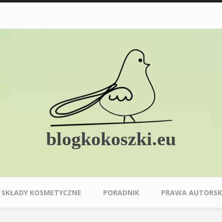
blogkokoszki.eu
SKŁADY KOSMETYCZNE
PORADNIK
PRAWA AUTORSK