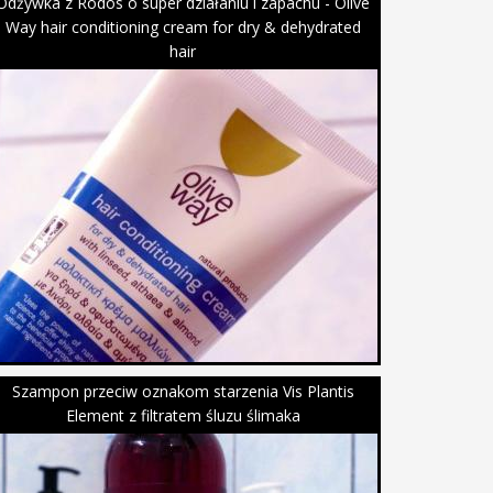
Odżywka z Rodos o super działaniu i zapachu - Olive
Way hair conditioning cream for dry & dehydrated
hair
Szampon przeciw oznakom starzenia Vis Plantis
Element z filtratem śluzu ślimaka