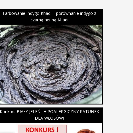
Farbowanie Indygo Khadi – porównanie indygo z
czarną henną Khadi
Konkurs BIAŁY JELEŃ- HIPOALERGICZNY RATUNEK
DLA WŁOSÓW!