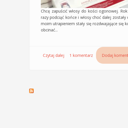
Chcę zapuścić włosy do kości ogonowej. Rok
razy podciąć końce i włosy choć dalej zostały d
moim utrapieniem stały się rozdwajające się 
obcinać...
Czytaj dalej
wpis Ampułki Dercos Aminexil Clini
1 komentarz
Dodaj koment