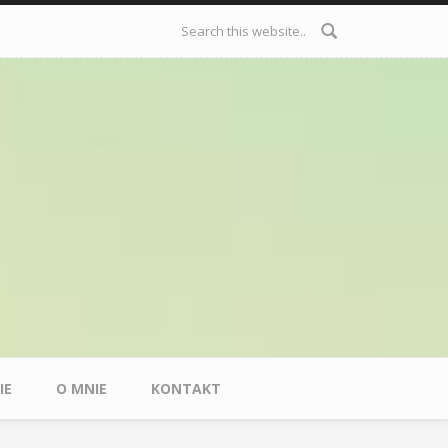
Formularz
wyszukiwania
IE
O MNIE
KONTAKT