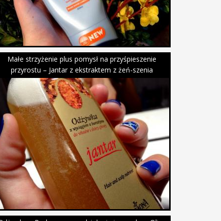
Małe strzyżenie plus pomysł na przyśpieszenie
przyrostu – Jantar z ekstraktem z żeń-szenia