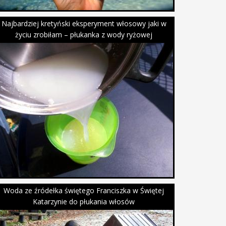
Najbardziej kretyński eksperyment włosowy jaki w
życiu zrobiłam – płukanka z wody ryżowej
Woda ze źródełka świętego Franciszka w Świętej
Katarzynie do płukania włosów