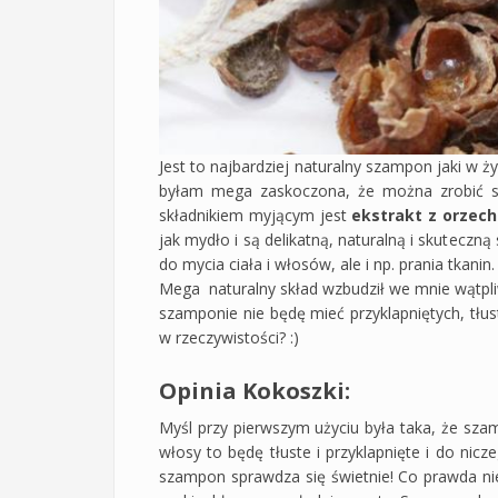
Jest to najbardziej naturalny szampon jaki w 
byłam mega zaskoczona, że można zrobić s
składnikiem myjącym jest
ekstrakt z orzec
jak mydło i są delikatną, naturalną i skutecz
do mycia ciała i włosów, ale i np. prania tkanin.
Mega naturalny skład wzbudził we mnie wątpl
szamponie nie będę mieć przyklapniętych, tłu
w rzeczywistości? :)
Opinia Kokoszki:
Myśl przy pierwszym użyciu była taka, że szam
włosy to będę tłuste i przyklapnięte i do nicz
szampon sprawdza się świetnie! Co prawda ni