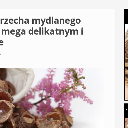
orzecha mydlanego
 mega delikatnym i
e
6