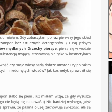
życiu miałam. Gdy zobaczyłam po raz pierwszy jego skład
zampon bez sztucznych detergentów :) Tutaj jednym
hów mydlanych
.
Orzechy piorące
, pienią się w wodzie
ną substancją myjącą, stosowaną nie tylko w kosmetykach
iwość czy moje włosy będą dobrze umyte? Czy po takim
stych i niedomytych włosów? Jak kosmetyk sprawdził się
pon słabo się pieni... Już miałam wizję, że gdy wysuszę
ego nie będą się nadawać. :) Nic bardziej mylnego, gdyż
e sprawia, że pasma dłużej zachowują świeżość, ale są