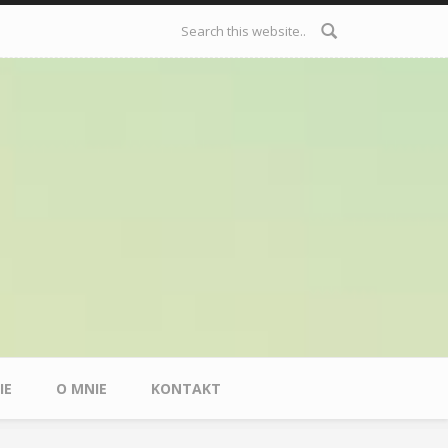
Formularz
wyszukiwania
IE
O MNIE
KONTAKT