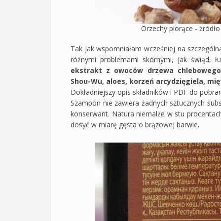
Orzechy piorące - żródło
Tak jak wspomniałam wcześniej na szczególn
różnymi problemami skórnymi, jak świąd, łu
ekstrakt z owoców drzewa chlebowego,
Shou-Wu, aloes, korzeń arcydzięgiela, mi
Dokładniejszy opis składników i PDF do pobran
Szampon nie zawiera żadnych sztucznych subst
konserwant. Natura niemalże w stu procentach
dosyć w miarę gęsta o brązowej barwie.