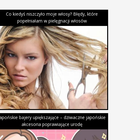
Co kiedyś niszczyło moje włosy? Błędy, które
popełniałam w pielęgnacji włosów
Japońskie bajery upiększające – dziwaczne japońskie
akcesoria poprawiające urodę