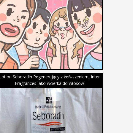
Lotion Seboradin Regenerujący z żeń-szeniem, Inter
Fragrances jako wcierka do włosów