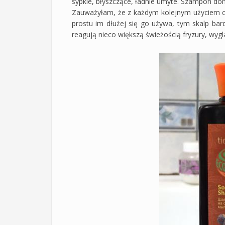
sypkie, błyszczące, ładnie umyte. Szampon do
Zauważyłam, że z każdym kolejnym użyciem co r
prostu im dłużej się go używa, tym skalp bar
reagują nieco większą świeżością fryzury, wyglą