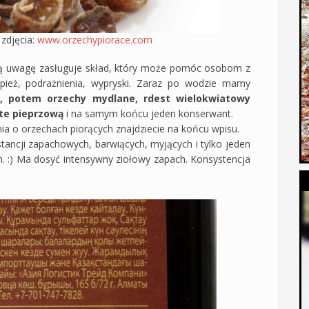
 zdjęcia:
www.orzechypiorace.com
ą uwagę zasługuje skład, który może pomóc osobom z
pież, podrażnienia, wypryski. Zaraz po wodzie mamy
 potem orzechy mydlane, rdest wielokwiatowy
ęte pieprzową
i na samym końcu jeden konserwant.
ia o orzechach piorących znajdziecie na końcu wpisu.
ancji zapachowych, barwiących, myjących i tylko jeden
. :) Ma dosyć intensywny ziołowy zapach. Konsystencja