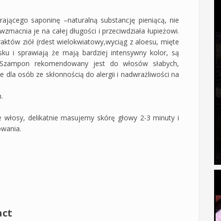
jącego saponinę –naturalną substancję pieniącą, nie
wzmacnia je na całej długości i przeciwdziała łupieżowi.
któw ziół (rdest wielokwiatowy,wyciąg z aloesu, mięte
sku i sprawiają że mają bardziej intensywny kolor, są
a. Szampon rekomendowany jest do włosów słabych,
e dla osób ze skłonnością do alergii i nadwrażliwości na
.
włosy, delikatnie masujemy skórę głowy 2-3 minuty i
owania.
act