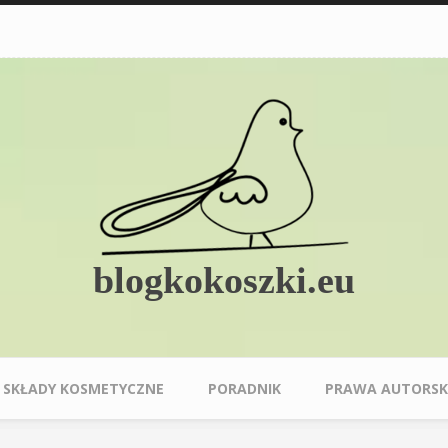
blogkokoszki.eu
SKŁADY KOSMETYCZNE
PORADNIK
PRAWA AUTORSK