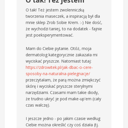
O tak! Też jestem zwolenniczką
tworzenia maseczek, a inspiracją był dla
mnie sklep Zrob Sobie Krem. :-) Nie dość,
że wychodzi taniej, to na dodatek - fajnie
jest poeksperymentować.
Mam do Ciebie pytanie. Otóż, moja
dermatolog kategorycznie zakazała mi
wyciskać pryszcze. Natomiast tutaj:
https://zdrowitek.pl/jak-dbac-o-cere-
sposoby-na-naturalna-pielegnacje/
przeczytałam, że parą można zmiękczyć
skórę i wyciskać pryszcze sterylnymi
narzędziami. Czasami mam takie diody,
że trudno ukryć je pod make-up'em (cały
czas walczę).
I jeszcze jedno - po jakim czasie według
Ciebie można określić czy coś działa (tj.