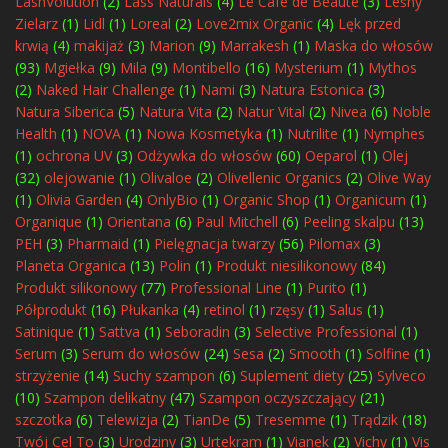
LashVolution
(2)
Lass Naturals
(4)
Le Cafe de Beaute
(3)
Leśny
Zielarz
(1)
Lidl
(1)
Loreal
(2)
Love2mix Organic
(4)
Lęk przed
krwią
(4)
makijaż
(3)
Marion
(9)
Marrakesh
(1)
Maska do włosów
(93)
Mgiełka
(9)
Mila
(9)
Montibello
(16)
Mysterium
(1)
Mythos
(2)
Naked Hair Challenge
(1)
Nami
(3)
Natura Estonica
(3)
Natura Siberica
(5)
Natura Vita
(2)
Natur Vital
(2)
Nivea
(6)
Noble
Health
(1)
NOVA
(1)
Nowa Kosmetyka
(1)
Nutrilite
(1)
Nymphes
(1)
ochrona UV
(3)
Odżywka do włosów
(60)
Oeparol
(1)
Olej
(32)
olejowanie
(1)
Olivaloe
(2)
Olivellenic Organics
(2)
Olive Way
(1)
Olivia Garden
(4)
OnlyBio
(1)
Organic Shop
(1)
Organicum
(1)
Organique
(1)
Orientana
(6)
Paul Mitchell
(6)
Peeling skalpu
(13)
PEH
(3)
Pharmaid
(1)
Pielęgnacja twarzy
(56)
Pilomax
(3)
Planeta Organica
(13)
Polin
(1)
Produkt niesilikonowy
(84)
Produkt silikonowy
(77)
Professional Line
(1)
Purito
(1)
Półprodukt
(16)
Płukanka
(4)
retinol
(1)
rzęsy
(1)
Salus
(1)
Satinique
(1)
Sattva
(1)
Seboradin
(3)
Selective Professional
(1)
Serum
(3)
Serum do włosów
(24)
Sesa
(2)
Smooth
(1)
Solfine
(1)
strzyżenie
(14)
Suchy szampon
(6)
Suplement diety
(25)
Sylveco
(10)
Szampon delikatny
(47)
Szampon oczyszczający
(21)
szczotka
(6)
Telewizja
(2)
TianDe
(5)
Tresemme
(1)
Trądzik
(18)
Twój Cel To
(3)
Urodziny
(3)
Urtekram
(1)
Vianek
(2)
Vichy
(1)
Vis