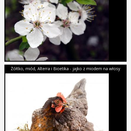
Żółtko, miód, Alterra i Bioetika - jajko z miodem na włosy