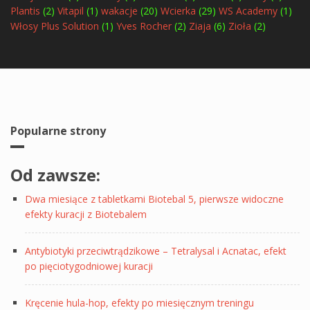
Plantis
(2)
Vitapil
(1)
wakacje
(20)
Wcierka
(29)
WS Academy
(1)
Włosy Plus Solution
(1)
Yves Rocher
(2)
Ziaja
(6)
Zioła
(2)
Popularne strony
Od zawsze:
Dwa miesiące z tabletkami Biotebal 5, pierwsze widoczne
efekty kuracji z Biotebalem
Antybiotyki przeciwtrądzikowe – Tetralysal i Acnatac, efekt
po pięciotygodniowej kuracji
Kręcenie hula-hop, efekty po miesięcznym treningu