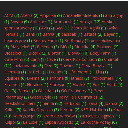
ACM
(3)
Alterra
(2)
Ampułka
(8)
Annabelle Minerals
(1)
anti aging
(1)
Anwen
(9)
Aptekarz
(1)
Aromaesti
(1)
Artego
(12)
Artykuł
sponsorowany
(10)
Ava
(2)
B&V
(1)
Babuszka Agafii
(9)
Baikal
Herbals
(1)
Banfi
(1)
Barwa
(4)
basiclab
(1)
Batiste
(2)
Bayer
(1)
beautycycle
(1)
Beauty Farm
(1)
Be Beauty
(1)
bez spłukiwania
(6)
Biały Jeleń
(3)
Bielenda
(3)
BIO
(1)
Bioetika
(4)
Biolaven
(2)
Bioselect
(1)
Biosilk
(2)
Biotter
(1)
Biovax
(10)
Body Farm
(1)
Cafe Mimi
(6)
Carin
(1)
Cece
(1)
Cera Plus Solution
(2)
Chantal
(11)
chelatowanie
(3)
Cien
(2)
Davines
(1)
Deba Biovital
(1)
Dermika
(1)
Dr Beta
(2)
Ecolab
(9)
Elfa Pharm
(1)
Elia
(1)
Equilibra
(6)
Eveline
(2)
Farmona
(9)
fitness
(8)
Fitokosmetik
(14)
Fitomed
(4)
Floraldix
(1)
Floresan
(1)
Floslek
(1)
Fox
(1)
Fratti
(5)
Gal
(3)
Garnier
(2)
Gliss Kur
(1)
GO Cranberry
(1)
Green
Pharmacy
(3)
Green Style
(1)
Hairy Tale Cosmetics
(2)
Head&Shoulders
(1)
henna
(22)
Herbapol
(1)
Isana
(4)
Joanna
(2)
Kallos
(5)
Karelia Organica
(3)
Kemon
(2)
KFD Nutrition
(1)
Khadi
(13)
Koloryzacja
(29)
krem do włosów
(3)
Kruidvat Originals
(1)
Kulpol
(2)
La Luxe
(1)
Lappa Avocado
(2)
La Roche-Posay
(6)