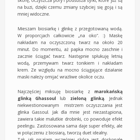
skórę, oczyszcza pory i podsusza syfki, które już są
na buzi, dzięki czemu zmiany szybciej się goją i są
mniej widoczne.
Mieszam biosiarkę i glinkę z przegotowaną wodą.
W proporcjach całkowicie „na oko”. :) Maskę
nakładam na oczyszczoną twarz na około 20
minut. Do momentu, aż papka mocno zaschnie i
zacznie ściągać twarz. Następnie spłukuję letnią
wodą, przemywam twarz tonikiem i nakładam
krem. Ze względu na mocno ściągające działanie
maski należy omijać wrażliwe okolice oczu.
Najczęściej miksuję biosiarkę z
marokańską
glinką Ghassoul
lub
zieloną glinką
. Jednak
niekwestionowanym mistrzem oczyszczania jest
glinka Gassoul. Jak dla mnie jest niezastąpiona,
zawiera takie malutkie drobinki, co powoduje efekt
peelingu. Zastosowana sama daje super efekty, ale
w połączeniu z biosiarą, tworzą duet idealny.
Tak jak pisałam wcześniej skóra jest doskonale