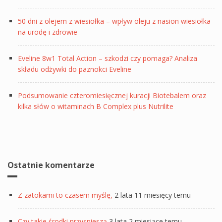
50 dni z olejem z wiesiołka – wpływ oleju z nasion wiesiołka
na urodę i zdrowie
Eveline 8w1 Total Action – szkodzi czy pomaga? Analiza
składu odżywki do paznokci Eveline
Podsumowanie czteromiesięcznej kuracji Biotebalem oraz
kilka słów o witaminach B Complex plus Nutrilite
Ostatnie komentarze
Z zatokami to czasem myślę,
2 lata 11 miesięcy temu
Czy takie środki przyspieszą
3 lata 2 miesiące temu