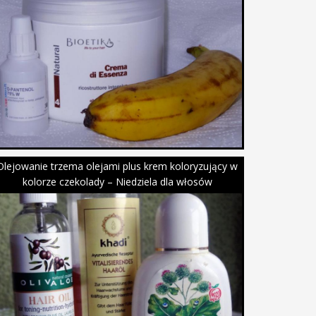
Olejowanie trzema olejami plus krem koloryzujący w
kolorze czekolady – Niedziela dla włosów