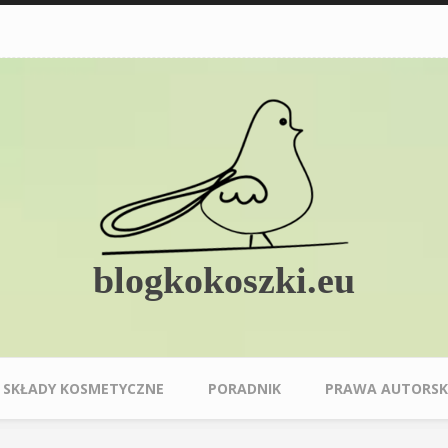
blogkokoszki.eu
SKŁADY KOSMETYCZNE
PORADNIK
PRAWA AUTORSK