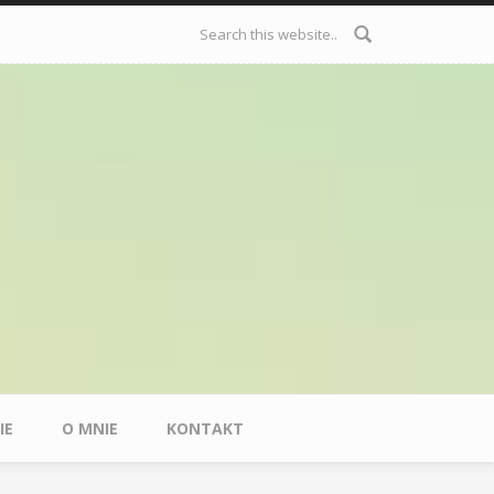
Formularz
wyszukiwania
IE
O MNIE
KONTAKT