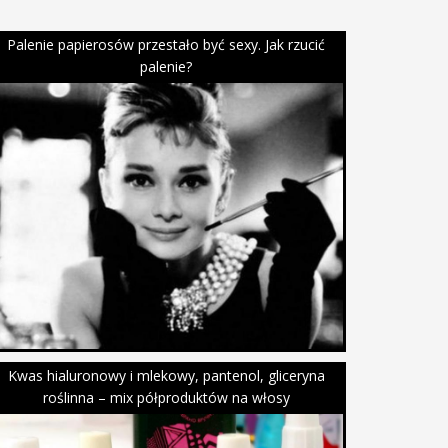
Palenie papierosów przestało być sexy. Jak rzucić
palenie?
Kwas hialuronowy i mlekowy, pantenol, gliceryna
roślinna – mix półproduktów na włosy