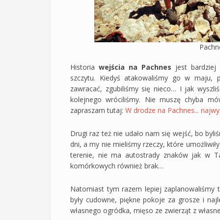
Pachn
Historia
wejścia na Pachnes
jest bardziej
szczytu. Kiedyś atakowaliśmy go w maju, p
zawracać, zgubiliśmy się nieco… I jak wyszl
kolejnego wróciliśmy. Nie muszę chyba mów
zapraszam tutaj:
W drodze na Pachnes... najwy
Drugi raz też nie udało nam się wejść, bo byl
dni, a my nie mieliśmy rzeczy, które umożliwił
terenie, nie ma autostrady znaków jak w Tat
komórkowych również brak…
Natomiast tym razem lepiej zaplanowaliśmy t
były cudowne, piękne pokoje za grosze i naj
własnego ogródka, mięso ze zwierząt z własne