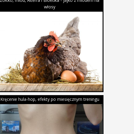
Żółtko, miód, Alterra i Bioetika - jajko z miodem na
włosy
Kręcenie hula-hop, efekty po miesięcznym treningu