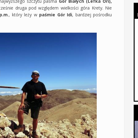
 najwyższego szczytu pasma
Gór Białych (Lefka Ori),
cześnie druga pod względem wielkości góra Krety. Nie
.p.m
., który leży w
paśmie Gór Idi
, bardziej pośrodku