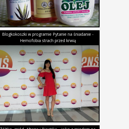
Blogkokoszki w programie Pytanie na śniadanie -
Hemofobia strach przed krwią