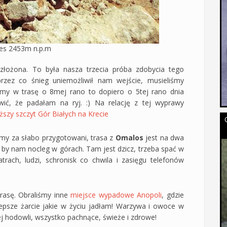
es 2453m n.p.m
 złożona. To była nasza trzecia próba zdobycia tego
rzez co śnieg uniemożliwił nam wejście, musieliśmy
iśmy w trasę o 8mej rano to dopiero o 5tej rano dnia
ić, że padałam na ryj. :) Na relację z tej wyprawy
ższy szczyt Gór Białych na Krecie
iśmy za słabo przygotowani, trasa z
Omalos
jest na dwa
y by nam nocleg w górach. Tam jest dzicz, trzeba spać w
rach, ludzi, schronisk co chwila i zasięgu telefonów
rasę. Obraliśmy inne
miejsce wypadowe Anopoli
, gdzie
lepsze żarcie jakie w życiu jadłam! Warzywa i owoce w
j hodowli, wszystko pachnące, świeże i zdrowe!