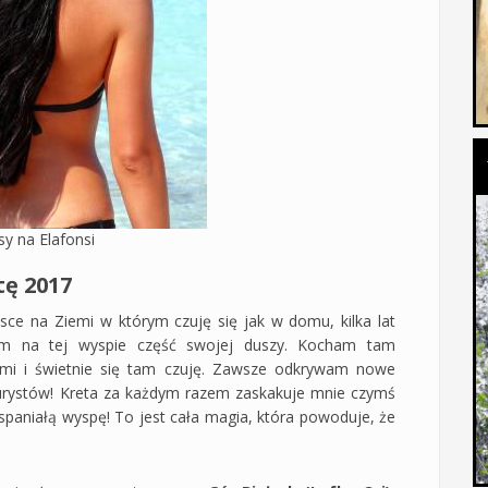
y na Elafonsi
tę 2017
sce na Ziemi w którym czuję się jak w domu, kilka lat
am na tej wyspie część swojej duszy. Kocham tam
źmi i świetnie się tam czuję. Zawsze odkrywam nowe
 turystów! Kreta za każdym razem zaskakuje mnie czymś
paniałą wyspę! To jest cała magia, która powoduje, że