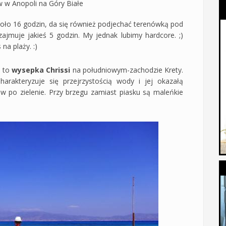
 w Anopoli na Góry Białe
oło 16 godzin, da się również podjechać terenówką pod
zajmuje jakieś 5 godzin. My jednak lubimy hardcore. ;)
na plaży. :)
m to
wysepka Chrissi
na południowym-zachodzie Krety.
Charakteryzuje się przejrzystością wody i jej okazałą
 po zielenie. Przy brzegu zamiast piasku są maleńkie