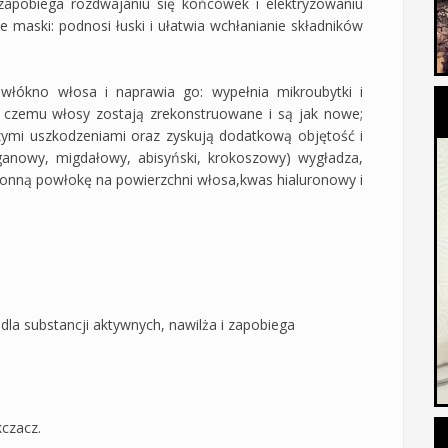
, zapobiega rozdwajaniu się końcówek i elektryzowaniu
ie maski: podnosi łuski i ułatwia wchłanianie składników
włókno włosa i naprawia go: wypełnia mikroubytki i
 czemu włosy zostają zrekonstruowane i są jak nowe;
lszymi uszkodzeniami oraz zyskują dodatkową objętość i
anowy, migdałowy, abisyński, krokoszowy) wygładza,
ronną powłokę na powierzchni włosa,kwas hialuronowy i
dla substancji aktywnych, nawilża i zapobiega
kczacz.