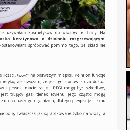
 nie używałam kosmetyków do włosów tej firmy. Na
aska keratynowa o działaniu rozgrzewającym
!
Postanowiłam spróbować pomimo tego, że skład nie
e licząc
„PEG-a”
na pierwszym miejscu. Pełni on funkcje
smetyku, ale uważam, że jest go stanowczo za dużo…
ów i pewnie macie rację…
PEG
i mogą być szkodliwe,
est trujący gaz- tlenek etylenu. Jego cząstki mogą
ie do na naszego organizmu, dlatego przypisuje się mu
nie boję, zwłaszcza jak są aplikowane tylko na włosy, a