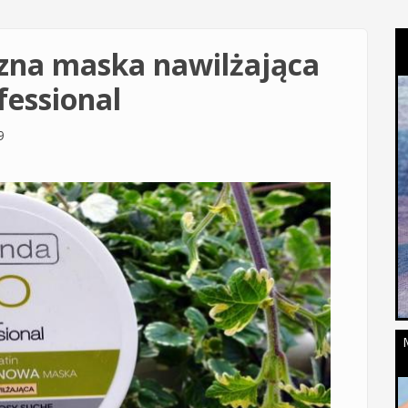
zna maska nawilżająca
fessional
9