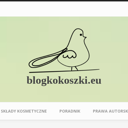
blogkokoszki.eu
SKŁADY KOSMETYCZNE
PORADNIK
PRAWA AUTORSK