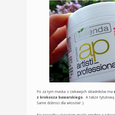
Po za tym maska z ciekawych składników ma
z krokosza bawarskiego
. A także tytułow
Same dobroci dla włosów! :)
Na początku używałam maski zgodnie z zalecen