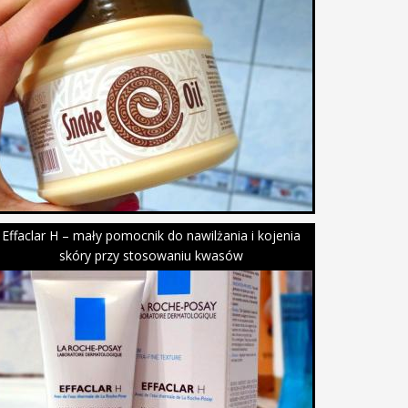
Effaclar H – mały pomocnik do nawilżania i kojenia
skóry przy stosowaniu kwasów