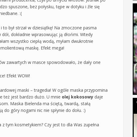
zo spuszone, bez połysku, tępe w dotyku i źle się
iedbane. :(
 to był strzał w dziesiątkę! Na zmoczone pasma
w dół, dokładnie wprasowując ją dłońmi. Wtedy
wałam wszystko ciepłą wodą, myłam dwukrotnie
emolientową maskę. Efekt mega!
ejów zawartych w masce spowodowało, że dały one
ące! Efekt WOW!
dardowej maski – tragedia! W ogóle maska przypomina
e też jest bardzo dużo. U mnie
olej kokosowy
daje
som. Maska Bielenda ma ściętą, twardą, stałą
ą do góry nogami nic nie spłynie do dołu. :)
a z tym kosmetykiem? Czy jest to dla Was zupełna