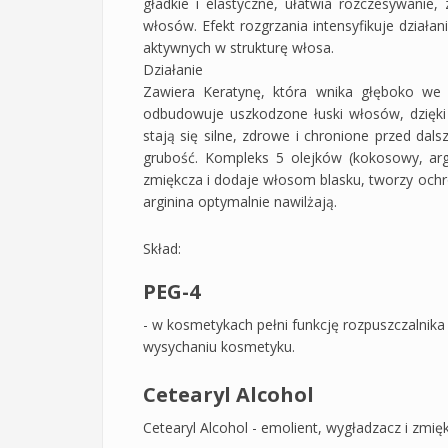
gładkie i elastyczne, ułatwia rozczesywanie
włosów. Efekt rozgrzania intensyfikuje działan
aktywnych w strukturę włosa.
Działanie
Zawiera Keratynę, która wnika głęboko we 
odbudowuje uszkodzone łuski włosów, dzięki
stają się silne, zdrowe i chronione przed da
grubość. Kompleks 5 olejków (kokosowy, arg
zmiękcza i dodaje włosom blasku, tworzy och
arginina optymalnie nawilżają.
Skład:
PEG-4
- w kosmetykach pełni funkcję rozpuszczalnika 
wysychaniu kosmetyku.
Cetearyl Alcohol
Cetearyl Alcohol - emolient, wygładzacz i zmię