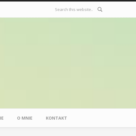
Formularz
wyszukiwania
IE
O MNIE
KONTAKT