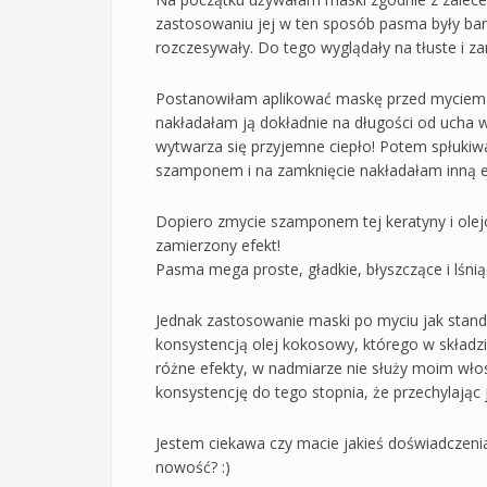
zastosowaniu jej w ten sposób pasma były bard
rozczesywały. Do tego wyglądały na tłuste i zan
Postanowiłam aplikować maskę przed myciem i
nakładałam ją dokładnie na długości od ucha 
wytwarza się przyjemne ciepło! Potem spłuki
szamponem i na zamknięcie nakładałam inną 
Dopiero zmycie szamponem tej keratyny i ol
zamierzony efekt!
Pasma mega proste, gładkie, błyszczące i lśni
Jednak zastosowanie maski po myciu jak stan
konsystencją olej kokosowy, którego w składzi
różne efekty, w nadmiarze nie służy moim wło
konsystencję do tego stopnia, że przechylając j
Jestem ciekawa czy macie jakieś doświadczeni
nowość? :)