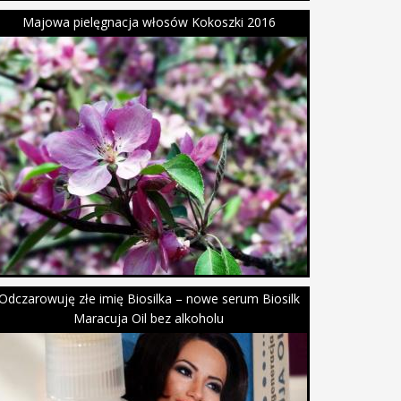
Majowa pielęgnacja włosów Kokoszki 2016
Odczarowuję złe imię Biosilka – nowe serum Biosilk
Maracuja Oil bez alkoholu