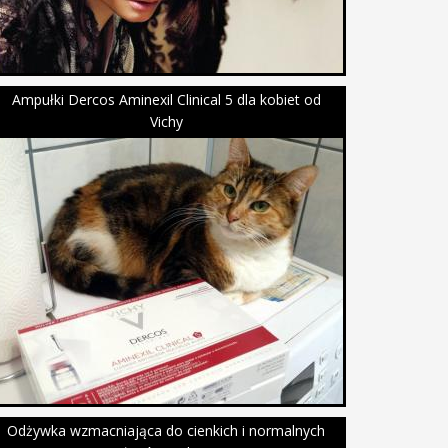
Ampułki Dercos Aminexil Clinical 5 dla kobiet od
Vichy
Odżywka wzmacniająca do cienkich i normalnych