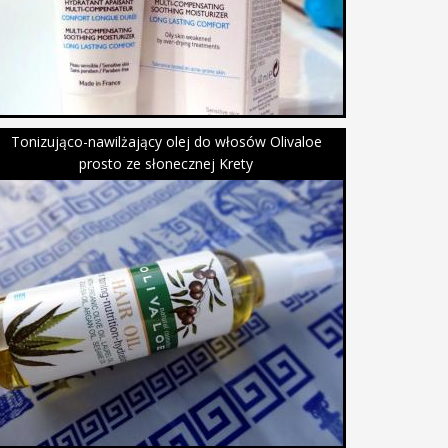
Tonizująco-nawilżający olej do włosów Olivaloe
prosto ze słonecznej Krety