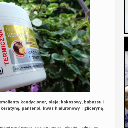
emolienty kondycjoner, oleje; kokosowy, babassu i
ą
keratynę, pantenol, kwas hialuronowy i glicerynę
.
iami producenta, czyli po umyciu włosów. Jednak po