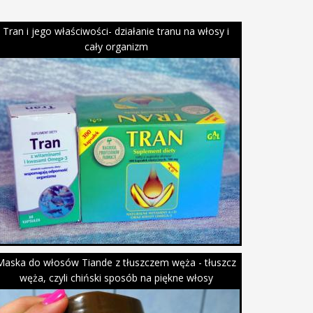
Tran i jego właściwości- działanie tranu na włosy i
cały organizm
Maska do włosów Tiande z tłuszczem węża - tłuszcz
węża, czyli chiński sposób na piękne włosy