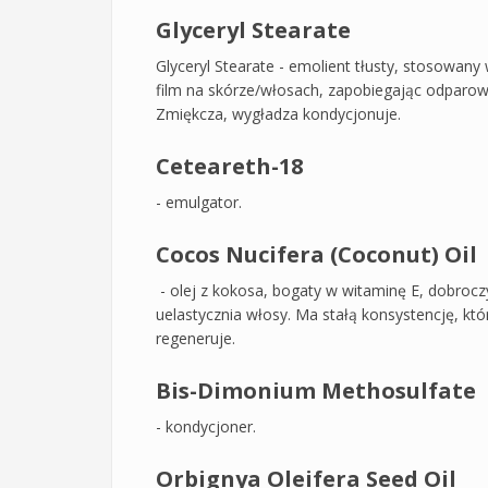
Glyceryl Stearate
Glyceryl Stearate - emolient tłusty, stosowa
film na skórze/włosach, zapobiegając odparowy
Zmiękcza, wygładza kondycjonuje.
Ceteareth-18
- emulgator.
Cocos Nucifera (Coconut) Oil
- olej z kokosa, bogaty w witaminę E, dobroc
uelastycznia włosy. Ma stałą konsystencję, któ
regeneruje.
Bis-Dimonium Methosulfate
- kondycjoner.
Orbignya Oleifera Seed Oil