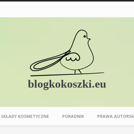
blogkokoszki.eu
SKŁADY KOSMETYCZNE
PORADNIK
PRAWA AUTORSK