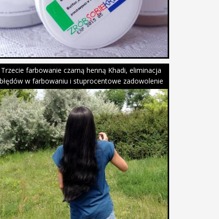
Trzecie farbowanie czarną henną Khadi, eliminacja
błędów w farbowaniu i stuprocentowe zadowolenie