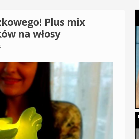
zkowego! Plus mix
ków na włosy
6