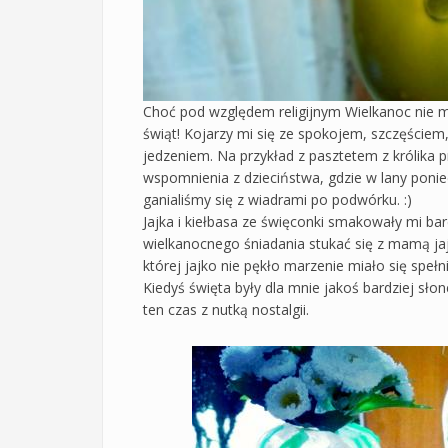
Choć pod względem religijnym Wielkanoc nie m
świąt! Kojarzy mi się ze spokojem, szczęście
jedzeniem. Na przykład z pasztetem z królika
wspomnienia z dzieciństwa, gdzie w lany ponied
ganialiśmy się z wiadrami po podwórku. :)
Jajka i kiełbasa ze święconki smakowały mi bar
wielkanocnego śniadania stukać się z mamą jaj
której jajko nie pękło marzenie miało się spełnić
Kiedyś święta były dla mnie jakoś bardziej sło
ten czas z nutką nostalgii.