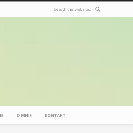
Formularz
wyszukiwania
IE
O MNIE
KONTAKT