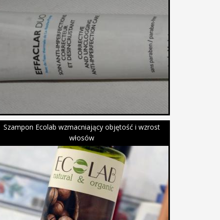
Szampon Ecolab wzmacniający objętość i wzrost
włosów