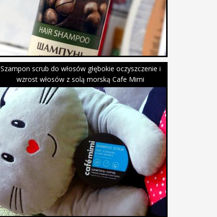
Szampon scrub do włosów głębokie oczyszczenie i
wzrost włosów z solą morską Cafe Mimi