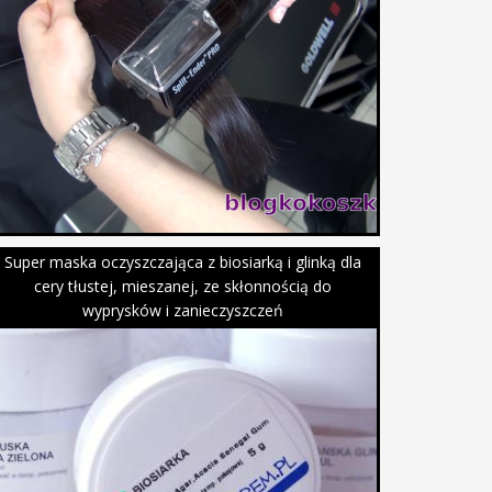
Super maska oczyszczająca z biosiarką i glinką dla
cery tłustej, mieszanej, ze skłonnością do
wyprysków i zanieczyszczeń