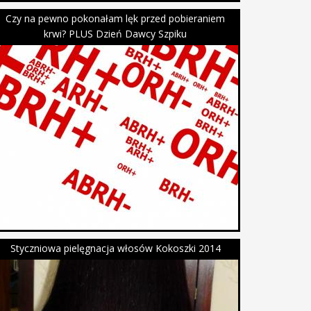
Czy na pewno pokonałam lęk przed pobieraniem
krwi? PLUS Dzień Dawcy Szpiku
Styczniowa pielęgnacja włosów Kokoszki 2014